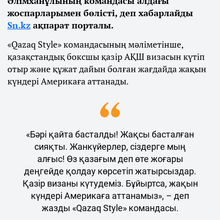
Әлімханұлының командасы алдағы
жоспарларымен бөлісті, деп хабарлайды
Sn.kz
ақпарат порталы.
«Qazaq Style» командасының мәліметінше,
қазақстандық боксшы қазір АҚШ визасын күтіп
отыр және құжат дайын болған жағдайда жақын
күндері Америкаға аттанады.
«Бәрі қайта басталды! Жақсы басталған
сияқты. Жанкүйерлер, сіздерге мың
алғыс! Өз қазағым деп өте жоғары
деңгейде қолдау көрсетіп жатырсыздар.
Қазір визаны күтудеміз. Бұйыртса, жақын
күндері Америкаға аттанамыз», – деп
жазды «Qazaq Style» командасы.