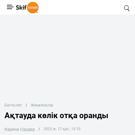
Басты бет
Жаңалықтар
Ақтауда көлік отқа оранды
Карина Сардар
2025 ж. 17 қаз., 15:10