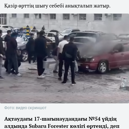
Қазір өрттің шығу себебі анықталып жатыр.
Фото: видео скриншот
Ақтаудағы 17-шағынаудандағы №54 үйдің
алдында Subaru Forester көлігі өртенді, деп