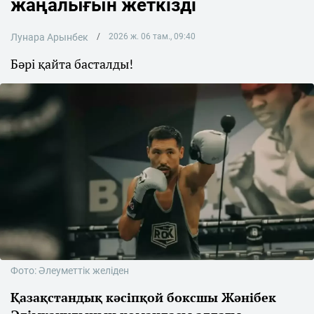
жаңалығын жеткізді
Лунара Арынбек
2026 ж. 06 там., 09:40
Бәрі қайта басталды!
Фото: Әлеуметтік желіден
Қазақстандық кәсіпқой боксшы Жәнібек