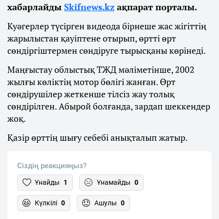
хабарлайды
Skifnews.kz
ақпарат порталы.
Куәгерлер түсірген видеода бірнеше жас жігіттің
жарылыстан қауіптене отырып, өртті өрт
сөндіргіштермен сөндіруге тырысқаны көрінеді.
Маңғыстау облыстық ТЖД мәліметінше, 2002
жылғы көліктің мотор бөлігі жанған. Өрт
сөндірушілер жеткенше тілсіз жау толық
сөндірілген. Абырой болғанда, зардап шеккендер
жоқ.
Қазір өрттің шығу себебі анықталып жатыр.
Сіздің реакцияңыз?
Ұнайды
1
Ұнамайды
0
Күлкілі
0
Ашулы
0