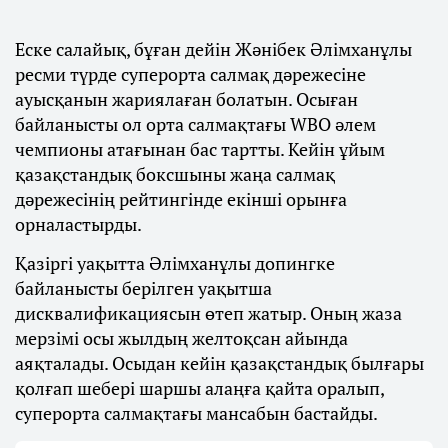
Еске салайық, бұған дейін Жәнібек Әлімханұлы
ресми түрде суперорта салмақ дәрежесіне
ауысқанын жариялаған болатын. Осыған
байланысты ол орта салмақтағы WBO әлем
чемпионы атағынан бас тартты. Кейін ұйым
қазақстандық боксшыны жаңа салмақ
дәрежесінің рейтингінде екінші орынға
орналастырды.
Қазіргі уақытта Әлімханұлы допингке
байланысты берілген уақытша
дисквалификациясын өтеп жатыр. Оның жаза
мерзімі осы жылдың желтоқсан айында
аяқталады. Осыдан кейін қазақстандық былғары
қолғап шебері шаршы алаңға қайта оралып,
суперорта салмақтағы мансабын бастайды.