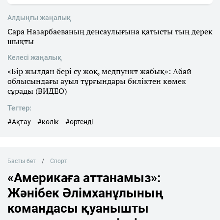
Алдыңғы жаңалық
Сара Назарбаеваның денсаулығына қатысты тың дерек
шықты
Келесі жаңалық
«Бір жылдан бері су жоқ, медпункт жабық»: Абай
облысындағы ауыл тұрғындары биліктен көмек
сұрады (ВИДЕО)
Тегтер:
#Ақтау
#көлік
#өртенді
Басты бет
Спорт
«Америкаға аттанамыз»:
Жәнібек Әлімханұлының
командасы қуанышты