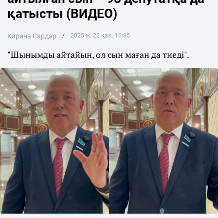
қатысты (ВИДЕО)
Карина Сардар
2025 ж. 22 қаз., 16:35
"Шынымды айтайын, ол сын маған да тиеді".