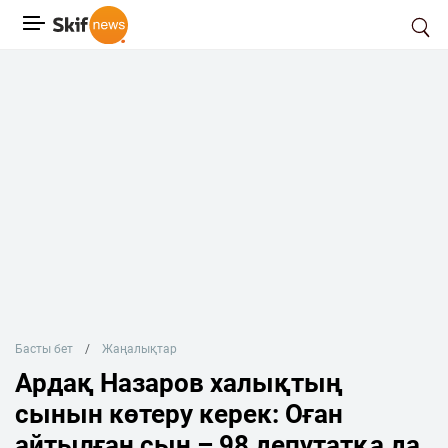
Басты бет
Жаңалықтар
Ардақ Назаров халықтың
сынын көтеру керек: Оған
айтылған сын – 98 депутатқа да