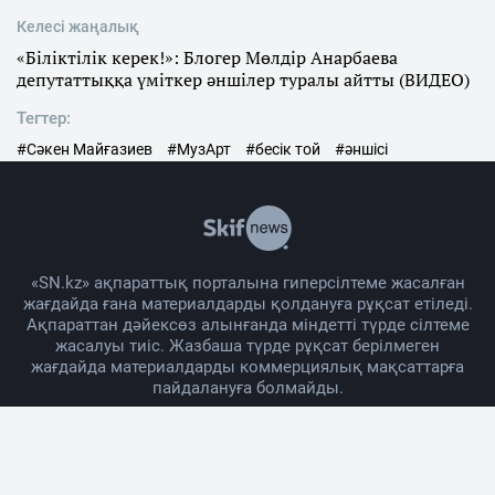
Келесі жаңалық
«Біліктілік керек!»: Блогер Мөлдір Анарбаева
депутаттыққа үміткер әншілер туралы айтты (ВИДЕО)
Тегтер:
#Сәкен Майғазиев
#МузАрт
#бесік той
#әншісі
«SN.kz» ақпараттық порталына гиперсілтеме жасалған
жағдайда ғана материалдарды қолдануға рұқсат етіледі.
Ақпараттан дәйексөз алынғанда міндетті түрде сілтеме
жасалуы тиіс. Жазбаша түрде рұқсат берілмеген
жағдайда материалдарды коммерциялық мақсаттарға
пайдалануға болмайды.
Жоба жайында