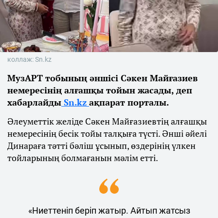
коллаж: Sn.kz
МузАРТ тобының әншісі Сәкен Майғазиев
немересінің алғашқы тойын жасады, деп
хабарлайды
Sn.kz
ақпарат порталы.
Әлеуметтік желіде Сәкен Майғазиевтің алғашқы
немересінің бесік тойы талқыға түсті. Әнші әйелі
Динараға тәтті бәліш ұсынып, өздерінің үлкен
тойларының болмағанын мәлім етті.
«Ниеттеніп беріп жатыр. Айтып жатсыз