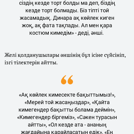
сіздің кезде торт болды ма деп, біздің
кезде торт болмады. Біз тіпті той
жасамадық. Динара ақ көйлек киген
жоқ, ақ фата тақпады. Ал мен қара
костюм кимедім» - деді, әнші.
Желі қолданушылары әншінің бұл ісіне сүйсініп,
ізгі тілектерін айтты.
«Ақ көйлек кимесекте бақыттымыз!»,
«Мерей той жасаңыздар», «Қайта
кимегендер бақытты болама деймін»,
«Кимегендер біргеміз», «Сәкен турасын
айтты», «Ол кезде ата - ананың
жағдайына қарайласатын едік», «Ең