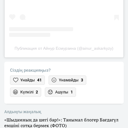
Публикация от Айнур Есмурзина (@ainur_askarkyzy)
Сіздің реакцияңыз?
Ұнайды
41
Ұнамайды
3
Күлкілі
2
Ашулы
1
Алдыңғы жаңалық
«Шыдамның да шегі бар!»: Танымал блогер Бағдагүл
емшіні сотқа бермек (ФОТО)