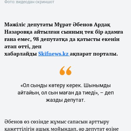
Фото: видеодан скриншот
Мәжіліс депутаты Мұрат Әбенов Ардақ
Назаровқа айтылған сынның тек бір адамға
ғана емес, 98 депутатқа да қатысты екенін
атап өтті, деп
хабарлайды
Skifnews.kz
ақпарат порталы.
«Ол сынды көтеру керек. Шынымды
айтайын, ол сын маған да тиеді», – деп
жазды депутат.
Әбенов өз сөзінде жұмыс сапасын арттыру
қажеттілігін ашық мойындап, әр депутат өзіне