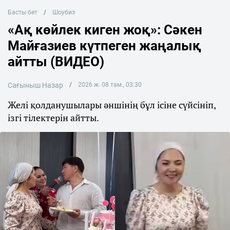
Басты бет
Шоубиз
«Ақ көйлек киген жоқ»: Сәкен
Майғазиев күтпеген жаңалық
айтты (ВИДЕО)
Сағыныш Назар
2026 ж. 08 там., 03:30
Желі қолданушылары әншінің бұл ісіне сүйсініп,
ізгі тілектерін айтты.