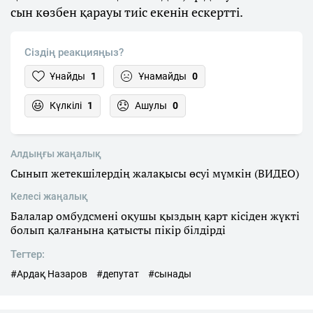
сын көзбен қарауы тиіс екенін ескертті.
Сіздің реакцияңыз?
Ұнайды
1
Ұнамайды
0
Күлкілі
1
Ашулы
0
Алдыңғы жаңалық
Сынып жетекшілердің жалақысы өсуі мүмкін (ВИДЕО)
Келесі жаңалық
Балалар омбудсмені оқушы қыздың қарт кісіден жүкті
болып қалғанына қатысты пікір білдірді
Тегтер:
#Ардақ Назаров
#депутат
#сынады