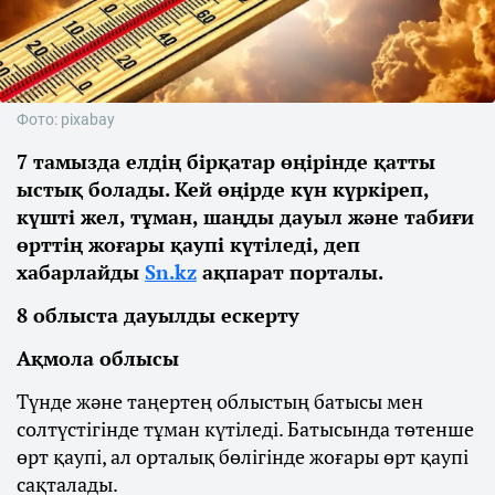
Фото: pixabay
7 тамызда елдің бірқатар өңірінде қатты
ыстық болады. Кей өңірде күн күркіреп,
күшті жел, тұман, шаңды дауыл және табиғи
өрттің жоғары қаупі күтіледі, деп
хабарлайды
Sn.kz
ақпарат порталы.
8 облыста дауылды ескерту
Ақмола облысы
Түнде және таңертең облыстың батысы мен
солтүстігінде тұман күтіледі. Батысында төтенше
өрт қаупі, ал орталық бөлігінде жоғары өрт қаупі
сақталады.