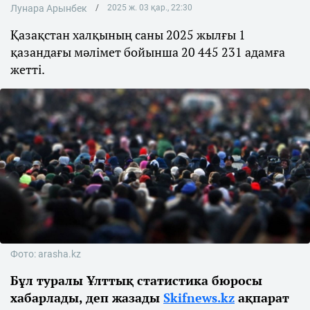
Лунара Арынбек
2025 ж. 03 қар., 22:30
Қазақстан халқының саны 2025 жылғы 1
қазандағы мәлімет бойынша 20 445 231 адамға
жетті.
Фото: arasha.kz
Бұл туралы Ұлттық статистика бюросы
хабарлады, деп жазады
Skifnews.kz
ақпарат