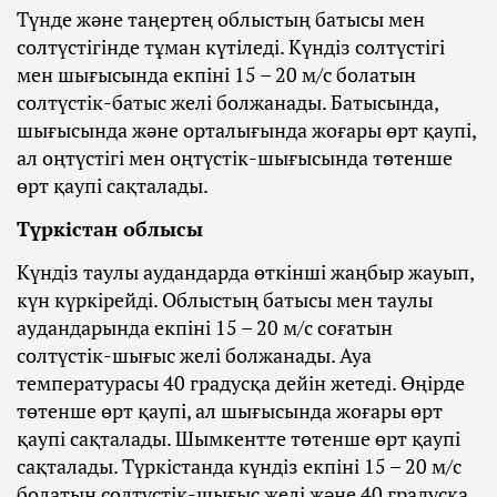
Түнде және таңертең облыстың батысы мен
солтүстігінде тұман күтіледі. Күндіз солтүстігі
мен шығысында екпіні 15 – 20 м/с болатын
солтүстік-батыс желі болжанады. Батысында,
шығысында және орталығында жоғары өрт қаупі,
ал оңтүстігі мен оңтүстік-шығысында төтенше
өрт қаупі сақталады.
Түркістан облысы
Күндіз таулы аудандарда өткінші жаңбыр жауып,
күн күркірейді. Облыстың батысы мен таулы
аудандарында екпіні 15 – 20 м/с соғатын
солтүстік-шығыс желі болжанады. Ауа
температурасы 40 градусқа дейін жетеді. Өңірде
төтенше өрт қаупі, ал шығысында жоғары өрт
қаупі сақталады. Шымкентте төтенше өрт қаупі
сақталады. Түркістанда күндіз екпіні 15 – 20 м/с
болатын солтүстік-шығыс желі және 40 градусқа