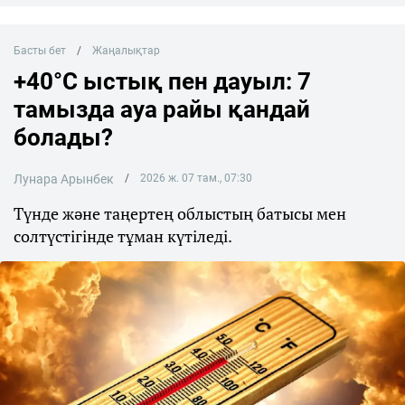
Басты бет
Жаңалықтар
+40°C ыстық пен дауыл: 7
тамызда ауа райы қандай
болады?
Лунара Арынбек
2026 ж. 07 там., 07:30
Түнде және таңертең облыстың батысы мен
солтүстігінде тұман күтіледі.