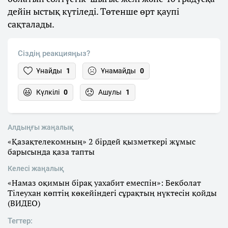
дейін ыстық күтіледі. Төтенше өрт қаупі
сақталады.
Сіздің реакцияңыз?
Ұнайды
1
Ұнамайды
0
Күлкілі
0
Ашулы
1
Алдыңғы жаңалық
«Қазақтелекомның» 2 бірдей қызметкері жұмыс
барысында қаза тапты
Келесі жаңалық
«Намаз оқимын бірақ уахабит емеспін»: Бекболат
Тілеухан көптің көкейіндегі сұрақтың нүктесін қойды
(ВИДЕО)
Тегтер: