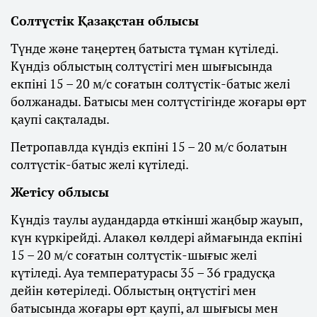
Солтүстік Қазақстан облысы
Түнде және таңертең батыста тұман күтіледі.
Күндіз облыстың солтүстігі мен шығысында
екпіні 15 – 20 м/с соғатын солтүстік-батыс желі
болжанады. Батысы мен солтүстігінде жоғары өрт
қаупі сақталады.
Петропавлда күндіз екпіні 15 – 20 м/с болатын
солтүстік-батыс желі күтіледі.
Жетісу облысы
Күндіз таулы аудандарда өткінші жаңбыр жауып,
күн күркірейді. Алакөл көлдері аймағында екпіні
15 – 20 м/с соғатын солтүстік-шығыс желі
күтіледі. Ауа температурасы 35 – 36 градусқа
дейін көтеріледі. Облыстың оңтүстігі мен
батысында жоғары өрт қаупі, ал шығысы мен