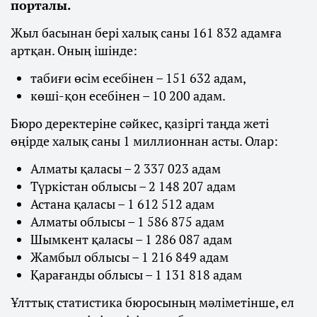
порталы.
Жыл басынан бері халық саны 161 832 адамға
артқан. Оның ішінде:
табиғи өсім есебінен – 151 632 адам,
көші-қон есебінен – 10 200 адам.
Бюро деректеріне сәйкес, қазіргі таңда жеті
өңірде халық саны 1 миллионнан асты. Олар:
Алматы қаласы – 2 337 023 адам
Түркістан облысы – 2 148 207 адам
Астана қаласы – 1 612 512 адам
Алматы облысы – 1 586 875 адам
Шымкент қаласы – 1 286 087 адам
Жамбыл облысы – 1 216 849 адам
Қарағанды облысы – 1 131 818 адам
Ұлттық статистика бюросының мәліметінше, ел