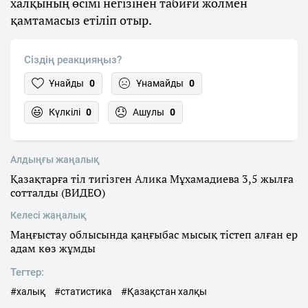
халқының өсімі негізінен табиғи жолмен
қамтамасыз етіліп отыр.
Сіздің реакцияңыз?
Ұнайды
0
Ұнамайды
0
Күлкілі
0
Ашулы
0
Алдыңғы жаңалық
Қазақтарға тіл тигізген Алика Мұхамадиева 3,5 жылға
сотталды (ВИДЕО)
Келесі жаңалық
Маңғыстау облысында қаңғыбас мысық тістеп алған ер
адам көз жұмды
Тегтер:
#халық
#статистика
#Қазақстан халқы