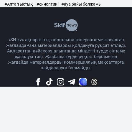
#Аптап ыстық
#синоптик
#ауа райы болжамы
«SN.kz» ақпараттық порталына гиперсілтеме жасалған
жағдайда ғана материалдарды қолдануға рұқсат етіледі.
Ақпараттан дәйексөз алынғанда міндетті түрде сілтеме
жасалуы тиіс. Жазбаша түрде рұқсат берілмеген
жағдайда материалдарды коммерциялық мақсаттарға
пайдалануға болмайды.
Жоба жайында
Материалды қолдану тәртібі
Байланыс
Жарнама