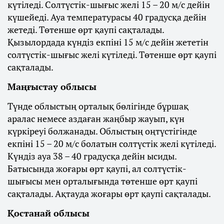
күтіледі. Солтүстік-шығыс желі 15 – 20 м/с дейін
күшейеді. Ауа температурасы 40 градусқа дейін
жетеді. Төтенше өрт қаупі сақталады.
Қызылордада күндіз екпіні 15 м/с дейін жететін
солтүстік-шығыс желі күтіледі. Төтенше өрт қаупі
сақталады.
Маңғыстау облысы
Түнде облыстың орталық бөлігінде бұршақ
аралас немесе аздаған жаңбыр жауып, күн
күркіреуі болжанады. Облыстың оңтүстігінде
екпіні 15 – 20 м/с болатын солтүстік желі күтіледі.
Күндіз ауа 38 – 40 градусқа дейін ысиды.
Батысында жоғары өрт қаупі, ал солтүстік-
шығысы мен орталығында төтенше өрт қаупі
сақталады. Ақтауда жоғары өрт қаупі сақталады.
Қостанай облысы