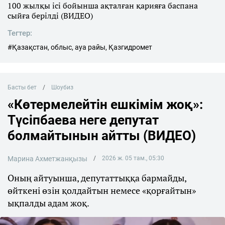
100 жылқы ісі бойынша ақталған қарияға баспана
сыйға берілді (ВИДЕО)
Тегтер:
#Қазақстан, облыс, ауа райы, Қазгидромет
Басты бет
Шоубиз
«Көтермелейтін ешкімім жоқ»:
Түсіпбаева неге депутат
болмайтынын айтты (ВИДЕО)
Марина Ахметжанқызы
2026 ж. 05 там., 05:30
Оның айтуынша, депутаттыққа бармайды,
өйткені өзін қолдайтын немесе «қорғайтын»
ықпалды адам жоқ.