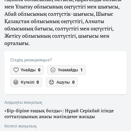
мен Ұлытау облысының оңтүстігі мен шығысы,
Абай облысының солтүстік-шығысы, Шығыс
Қазақстан облысының оңтүстігі, Алматы
облысының батысы, солтүстігі мен оңтүстігі,
Жетісу облысының солтүстігі, шығысы мен
орталығы.
Сіздің реакцияңыз?
Ұнайды
0
Ұнамайды
1
Күлкілі
0
Ашулы
0
Алдыңғы жаңалық
«Бір-біріне ғашық болды»: Нұрай Серікбай ісінде
сотталушының анасы мәлімдеме жасады
Келесі жаңалық