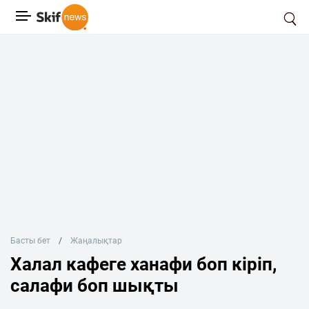
Басты бет
Жаңалықтар
Халал кафеге ханафи боп кіріп,
салафи боп шықты