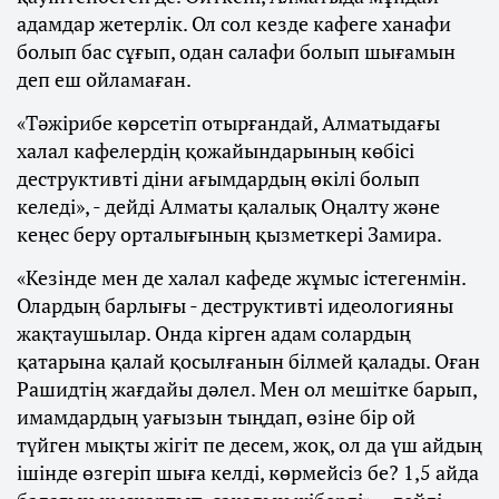
адамдар жетерлік. Ол сол кезде кафеге ханафи
болып бас сұғып, одан салафи болып шығамын
деп еш ойламаған.
«Тәжірибе көрсетіп отырғандай, Алматыдағы
халал кафелердің қожайындарының көбісі
деструктивті діни ағымдардың өкілі болып
келеді», - дейді Алматы қалалық Оңалту және
кеңес беру орталығының қызметкері Замира.
«Кезінде мен де халал кафеде жұмыс істегенмін.
Олардың барлығы - деструктивті идеологияны
жақтаушылар. Онда кірген адам солардың
қатарына қалай қосылғанын білмей қалады. Оған
Рашидтің жағдайы дәлел. Мен ол мешітке барып,
имамдардың уағызын тыңдап, өзіне бір ой
түйген мықты жігіт пе десем, жоқ, ол да үш айдың
ішінде өзгеріп шыға келді, көрмейсіз бе? 1,5 айда