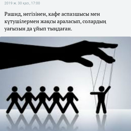
2019 ж. 30 қаз., 17:00
Рашид, негізінен, кафе аспазшысы мен
күтушілермен жақсы араласып, солардың
уағызын да ұйып тыңдаған.