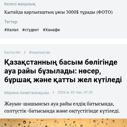
Келесі жаңалық
Қытайда қарлығаштың ұясы 3000$ тұрады (ФОТО)
Тегтер:
#Халал
#студент
#Ханафи
Басты бет
Жаңалықтар
Қазақстанның басым бөлігінде
ауа райы бұзылады: нөсер,
бұршақ және қатты жел күтіледі
Марина Ахметжанқызы
2026 ж. 05 там., 07:30
Жауын-шашынсыз ауа райы елдің батысында,
солтүстік-батысында және оңтүстігінде күтіледі.