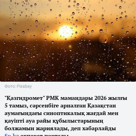
Фото: Pixabay
"Қазгидромет" РМК мамандары 2026 жылғы
5 тамыз, сәрсенбіге арналған Қазақстан
аумағындағы синоптикалық жағдай мен
қауіпті ауа райы құбылыстарының
болжамын жариялады, деп хабарлайды
Sn.kz
ақпарат порталы.