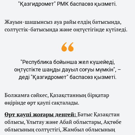
"Қазгидромет" РМК баспасөз қызметі.
Жауын-шашынсыз ауа райы елдің батысында,
солтүстік-батысында және оңтүстігінде күтіледі.
"Республика бойынша жел күшейеді,
оңтүстікте шаңды дауыл соғуы мүмкін", –
деді "Қазгидромет" баспасөз қызметі.
Болжамға сәйкес, Қазақстанның бірқатар
өңірінде өрт қаупі сақталады.
Өрт қаупі жоғары деңгей:
Батыс Қазақстан
облысы, Ұлытау және Абай облыстары, Ақтөбе
облысының солтүстігі, Жамбыл облысының