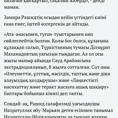
балағын қысқартып, сақалын жіберді», - дейді
маман.
Замира Рашидтің осыдан кейін үстіндегі киімі
ғана емес, іштей өзгергенін де айтады.
«Ата-анасымен, туған-туыстарымен көп
сөйлеспейтін болған. Қолы бос болса, құлағына
құлаққап салып, Түркістанның тумасы Ділмұрат
Махамадовтың уағызын тыңдаған. Ал ол осы
жылы мамыр айында Сауд Арабиясына
экстрадицияланып, 8 жылға сотталған. Сот оны
«Әлеуметтік, ұлттық, нәсілдік, таптық және діни
алауыздық қоздырушы» және «Лаңкестікті
насихаттау және теракт жасауға ашық шақыру»
баптары бойынша кінәлі деп тапты.
Сондай-ақ, Рашид салафизмді уағыздаушы
Назратуллах әбу-Марьям деген есіммен танымал
Назратұллы Әбдіқадыровты да тыңдап жүрген.