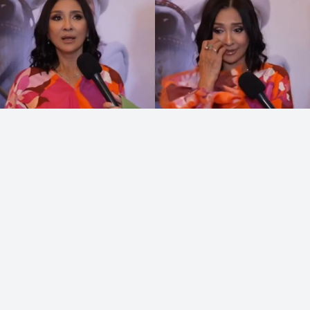
Коллаж: sn.kz
Танымал әнші Меруерт Түсіпбаева депутат
болу туралы пікір білдірді, деп хабарлайды
Sn.kz
ақпарат порталы.
Оның айтуынша, депутаттыққа бармайды,
өйткені өзін қолдайтын немесе «қорғайтын»
ықпалды адам жоқ.