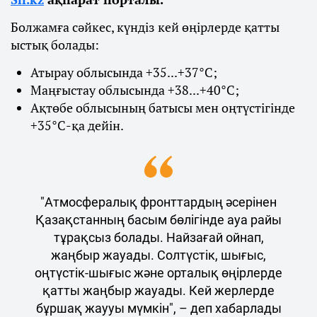
Болжамға сәйкес, күндіз кей өңірлерде қатты
ыстық болады:
Атырау облысында +35...+37°С;
Маңғыстау облысында +38...+40°С;
Ақтөбе облысының батысы мен оңтүстігінде
+35°С-қа дейін.
"Атмосфералық фронттардың әсерінен
Қазақстанның басым бөлігінде ауа райы
тұрақсыз болады. Найзағай ойнап,
жаңбыр жауады. Солтүстік, шығыс,
оңтүстік-шығыс және орталық өңірлерде
қатты жаңбыр жауады. Кей жерлерде
бұршақ жаууы мүмкін", – деп хабарлады