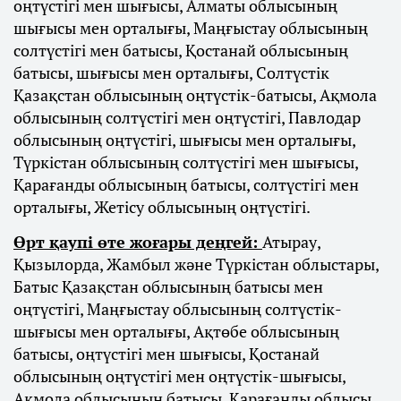
оңтүстігі мен шығысы, Алматы облысының
шығысы мен орталығы, Маңғыстау облысының
солтүстігі мен батысы, Қостанай облысының
батысы, шығысы мен орталығы, Солтүстік
Қазақстан облысының оңтүстік-батысы, Ақмола
облысының солтүстігі мен оңтүстігі, Павлодар
облысының оңтүстігі, шығысы мен орталығы,
Түркістан облысының солтүстігі мен шығысы,
Қарағанды облысының батысы, солтүстігі мен
орталығы, Жетісу облысының оңтүстігі.
Өрт қаупі өте жоғары деңгей:
Атырау,
Қызылорда, Жамбыл және Түркістан облыстары,
Батыс Қазақстан облысының батысы мен
оңтүстігі, Маңғыстау облысының солтүстік-
шығысы мен орталығы, Ақтөбе облысының
батысы, оңтүстігі мен шығысы, Қостанай
облысының оңтүстігі мен оңтүстік-шығысы,
Ақмола облысының батысы, Қарағанды облысы