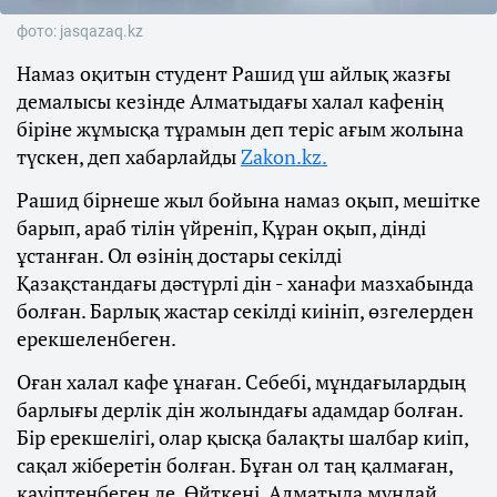
фото: jasqazaq.kz
Намаз оқитын студент Рашид үш айлық жазғы
демалысы кезінде Алматыдағы халал кафенің
біріне жұмысқа тұрамын деп теріс ағым жолына
түскен, деп хабарлайды
Zakon.kz.
Рашид бірнеше жыл бойына намаз оқып, мешітке
барып, араб тілін үйреніп, Құран оқып, дінді
ұстанған. Ол өзінің достары секілді
Қазақстандағы дәстүрлі дін - ханафи мазхабында
болған. Барлық жастар секілді киініп, өзгелерден
ерекшеленбеген.
Оған халал кафе ұнаған. Себебі, мұндағылардың
барлығы дерлік дін жолындағы адамдар болған.
Бір ерекшелігі, олар қысқа балақты шалбар киіп,
сақал жіберетін болған. Бұған ол таң қалмаған,
қауіптенбеген де. Өйткені, Алматыда мұндай