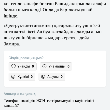
келгенде ханафи болған Рашид ақырында салафи
болып шыға келді. Онда да бар-жоғы үш ай
ішінде.
«Деструктивті ағымның қатарына өту үшін 2-3
апта жеткілікті. Ал бұл жағдайдан адамды алып
шығу үшін бірнеше жылдар керек», - дейді
Замира.
Сіздің реакцияңыз?
Ұнайды
0
Ұнамайды
0
Күлкілі
0
Ашулы
0
Алдыңғы жаңалық
Телефон нөмірін ЖСН-ге тіркемеудің қауіптілігі
қандай?