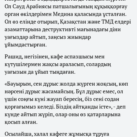
Ол Сауд Арабиясы патшалығының құқыққорғау
орган өкілдерімен Медина қаласында ұсталған.
Ол өз елінде отырып, Қазақстан және ТМД елдері
азаматтарына деструктивті мағынадағы діни
уағыздар айтып, заңсыз жиындар
ұйымдастырған.
Рашид, негізінен, кафе аспазшысы мен
күтушілермен жақсы араласып, солардың
уағызын да ұйып тыңдаған.
«Бауырым, сен дұрыс жолда жүрген жоқсың, көп
нәрсені дұрыс жасамайсың. Бұл дұрыс емес, ол
үшін соңғы күні жауап бересің, біз сені содан
қорғағымыз келеді. Біздің айтқанды істе», - деп
күнде айтып жүріп, олар оны өз қатарларына
қосып алған.
Осылайша, халал кафеге жұмысқа тұруға