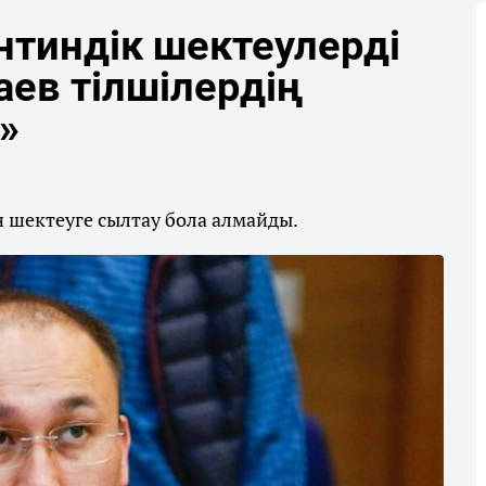
нтиндік шектеулерді
аев тілшілердің
»
 шектеуге сылтау бола алмайды.