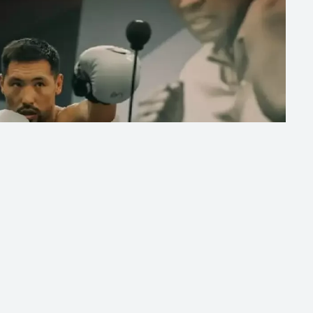
ібек Әлімханұлының командасы алдағы