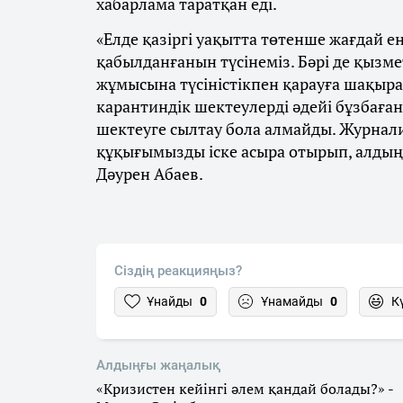
хабарлама таратқан еді.
«Елде қазіргі уақытта төтенше жағдай е
қабылданғанын түсінеміз. Бәрі де қызмет
жұмысына түсіністікпен қарауға шақыр
карантиндік шектеулерді әдейі бұзбаға
шектеуге сылтау бола алмайды. Журнали
құқығымызды іске асыра отырып, алдыңғ
Дәурен Абаев.
Сіздің реакцияңыз?
Ұнайды
0
Ұнамайды
0
К
Алдыңғы жаңалық
«Кризистен кейінгі әлем қандай болады?» -