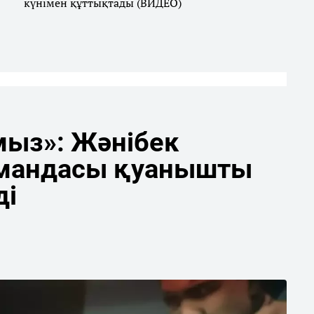
күнімен құттықтады (ВИДЕО)
мыз»: Жәнібек
мандасы қуанышты
ді