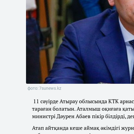
фото: 7sunews.kz
11 сәуірде Атырау облысында КТК арнас
тараған болатын. Аталмыш оқиғаға қаты
министрі Дәурен Абаев пікір білдірді, 
Атап айтқанда кеше аймақ әкімдігі жур