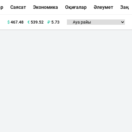
ар
Саясат
Экономика
Оқиғалар
Әлеумет
Заң
$
467.48
€
539.52
₽
5.73