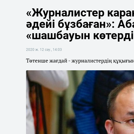
«Журналистер кара
әдейі бұзбаған»: Аб
«шашбауын көтерді
2020 ж. 12 сәу., 14:03
Төтенше жағдай - журналистердің құқығын