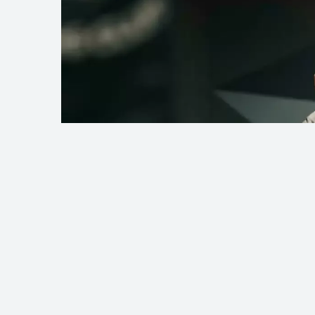
Фото: Әлеуметтік желіден
Қазақстандық кәсіпқой боксшы Жән