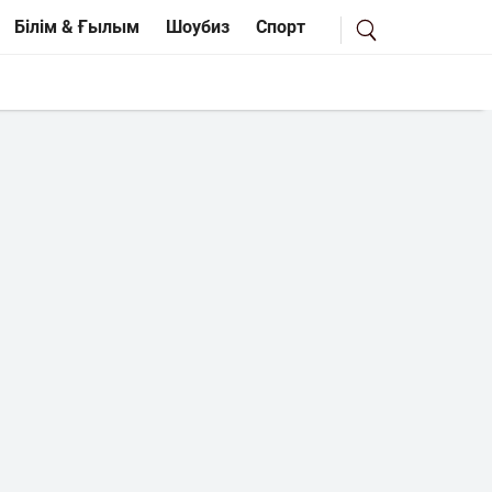
Білім & Ғылым
Шоубиз
Спорт