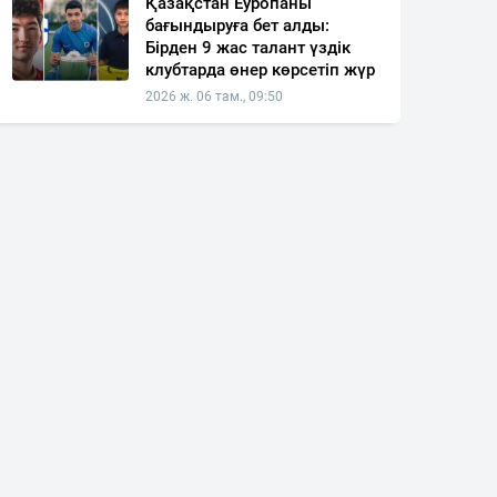
Қазақстан Еуропаны
бағындыруға бет алды:
Бірден 9 жас талант үздік
клубтарда өнер көрсетіп жүр
2026 ж. 06 там., 09:50