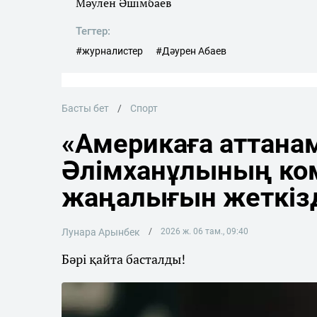
Мәулен Әшімбаев
Тегтер:
#журналистер
#Дәурен Абаев
Басты бет
Спорт
«Америкаға аттана
Әлімханұлының ко
жаңалығын жеткіз
Лунара Арынбек
2026 ж. 06 там., 09:40
Бәрі қайта басталды!