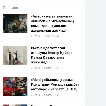
Танымал
«Америкаға аттанамыз»:
Жәнібек Әлімханұлының
командасы қуанышты
жаңалығын жеткізді
2026 ж. 06 там., 09:40
Вьетнамда ұсталған
атышулы блогер Қайсар
Қамза Қазақстанға
жеткізілді
2026 ж. 06 там., 10:20
«Менің ойыншықтарым»:
Криштиану Роналду қымбат
автопаркін көрсетті (ФОТО)
2026 ж. 06 там., 10:00