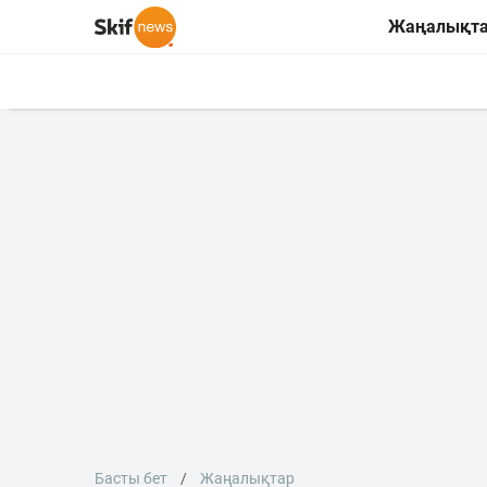
Жаңалықт
Басты бет
Жаңалықтар