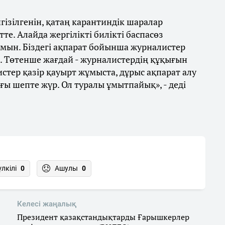
нгізілгенін, қатаң карантиндік шаралар
те. Алайда жергілікті билікті баспасөз
амын. Біздегі ақпарат бойынша журналистер
н. Төтенше жағдай - журналистердің құқығын
стер қазір қауырт жұмыста, дұрыс ақпарат алу
ы шепте жүр. Ол туралы ұмытпайық», - деді
үлкілі
0
Ашулы
0
Келесі жаңалық
Президент қазақстандықтарды Ғарышкерлер