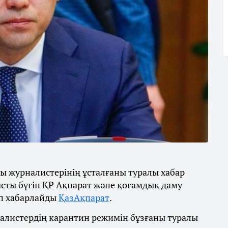
ы журналистерінің ұсталғаны туралы хабар
сты бүгін ҚР Ақпарат және қоғамдық даму
деп хабарлайды
ҚазАқпарат
.
налистердің карантин режимін бұзғаны туралы