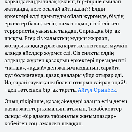
қарындасыңды талақ қылып, бір-біріне сыйлап
жатқанда, неге осылай айтпадың?! Елдің
еркектері елді дамытуды ойлап жүргенде, біздің
еркектер балақ кесіп, намаз оқып, сіз бөліскен
террористің уағызын тыңдап, Сириядан бір-ақ
шықты. Егер сіз халықтың мұңын жырлап,
жоғары жаққа дұрыс ақпарат жеткізгенде, мүмкін
алаңда әйелдер жүрмес еді. Сіз сияқты елдің
алдында жүрген қазақтың еркектері президентті
«патша», «құдай» деп жағымпазданып, сарайға
құл болмағанда, қазақ аналары үйде отырар еді.
Иә, сарай сауысқаны болып отырып сайрау оңай!»
- деп төтесінен бір-ақ тартты
Айгүл Орынбек
.
Оның пікірінше, қазақ әйелдері алаңға елім деген
қазақ жігіттері қамалып, атылып, Тазабековтер
сынды «бір адамға табынатын жағымпаздар»
көбейген соң, амалсыз шыққан.