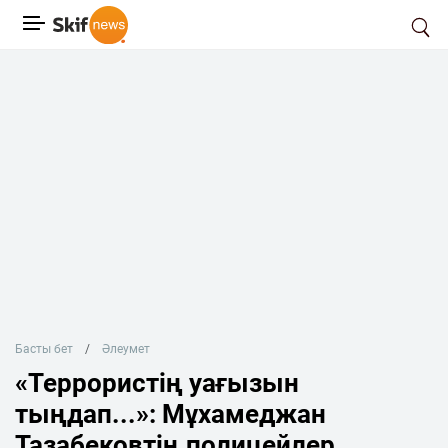
Басты бет
Әлеумет
«Террористің уағызын
тыңдап...»: Мұхамеджан
Тазабековтің полицейлер