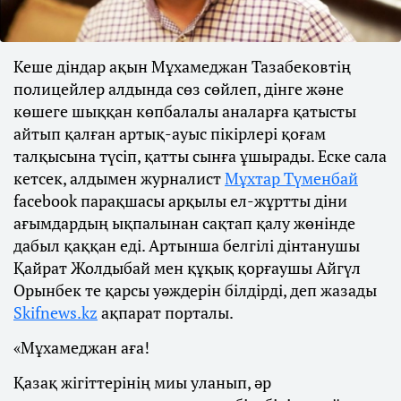
Кеше діндар ақын Мұхамеджан Тазабековтің
полицейлер алдында сөз сөйлеп, дінге және
көшеге шыққан көпбалалы аналарға қатысты
айтып қалған артық-ауыс пікірлері қоғам
талқысына түсіп, қатты сынға ұшырады. Еске сала
кетсек, алдымен журналист
Мұхтар Түменбай
facebook парақшасы арқылы ел-жұртты діни
ағымдардың ықпалынан сақтап қалу жөнінде
дабыл қаққан еді. Артынша белгілі дінтанушы
Қайрат Жолдыбай мен құқық қорғаушы Айгүл
Орынбек те қарсы уәждерін білдірді, деп жазады
Skifnews.kz
ақпарат порталы.
«Мұхамеджан аға!
Қазақ жігіттерінің миы уланып, әр