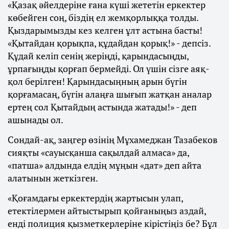
«Қазақ әйелдеріне ғана күші жететін еркектер
көбейген соң, біздің ел жемқорлыққа толды.
Қыздарымызды кез келген ұлт астына басты!
«Қытайдан қорықпа, құдайдан қорық!» - депсіз.
Құдай келіп сенің жеріңді, қарындасыңды,
ұрпағыңды қорғап бермейді. Ол үшін сізге аяқ-
қол берілген! Қарындасыңның арын бүгін
қорғамасаң, бүгін алаңға шығып жатқан аналар
ертең сол Қытайдың астында жатады!» - деп
ашынады ол.
Сондай-ақ, заңгер өзінің Мұхамеджан Тазабеков
сияқты «сауысқанша сақылдай алмаса» да,
«патша» алдында елдің мұңын «дат» деп айта
алатынын жеткізген.
«Қоғамдағы еркектердің жартысын улап,
етектілермен айтыстырып қойғаныңыз аздай,
енді полиция қызметкерлеріне кірістіңіз бе? Бұл