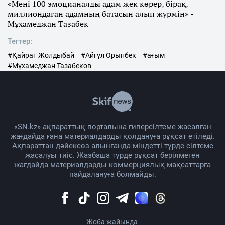
«Мені 100 эмоцианалды адам жек көрер, бірақ,
миллиондаған адамның батасын алып жүрмін» -
Мұхамеджан Тазабек
Тегтер:
#Қайрат Жолдыбай
#Айгүл Орынбек
#ағым
#Мұхамеджан Тазабеков
«SN.kz» ақпараттық порталына гиперсілтеме жасалған
жағдайда ғана материалдарды қолдануға рұқсат етіледі.
Ақпараттан дәйексөз алынғанда міндетті түрде сілтеме
жасалуы тиіс. Жазбаша түрде рұқсат берілмеген
жағдайда материалдарды коммерциялық мақсаттарға
пайдалануға болмайды.
Жоба жайында