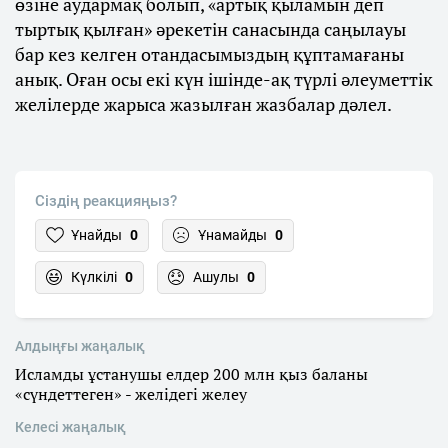
өзіне аудармақ болып, «артық қыламын деп
тыртық қылған» әрекетін санасында саңылауы
бар кез келген отандасымыздың құптамағаны
анық. Оған осы екі күн ішінде-ақ түрлі әлеуметтік
желілерде жарыса жазылған жазбалар дәлел.
Сіздің реакцияңыз?
Ұнайды
0
Ұнамайды
0
Күлкілі
0
Ашулы
0
Алдыңғы жаңалық
Исламды ұстанушы елдер 200 млн қыз баланы
«сүндеттеген» - желідегі желеу
Келесі жаңалық