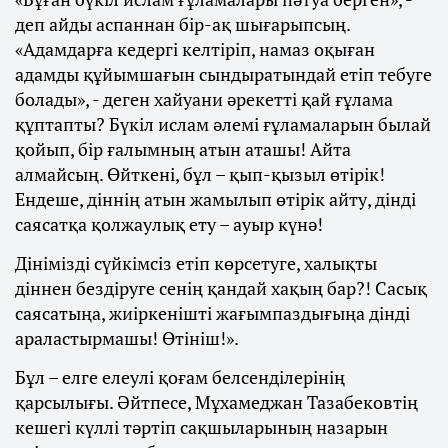
деп айды аспаннан бір-ақ шығарыпсың.
«Адамдарға кедергі келтіріп, намаз оқыған
адамды құйымшағын сындыратындай етіп тебуге
болады», - деген хайуани әрекетті қай ғұлама
құптапты? Бүкіл ислам әлемі ғұламаларын былай
қойып, бір ғалымның атын аташы! Айта
алмайсың. Өйткені, бұл – қып-қызыл өтірік!
Ендеше, діннің атын жамылып өтірік айту, дінді
саясатқа қолжаулық ету – ауыр күнә!
Дінімізді сүйкімсіз етіп көрсетуге, халықты
діннен бездіруге сенің қандай хақың бар?! Сасық
саясатыңа, жиіркенішті жағымпаздығыңа дінді
араластырмашы! Өтініш!».
Бұл – елге елеулі қоғам белсенділерінің
қарсылығы. Әйтпесе, Мұхамеджан Тазабековтің
кешегі күллі тәртіп сақшыларының назарын