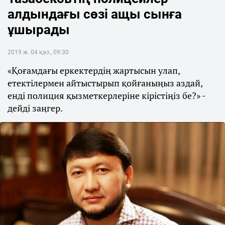
алдындағы сөзі ащы сынға
ұшырады
2019 ж. 04 қаз., 09:30
«Қоғамдағы еркектердің жартысын улап,
етектілермен айтыстырып қойғаныңыз аздай,
енді полиция қызметкерлеріне кірістіңіз бе?» -
дейді заңгер.