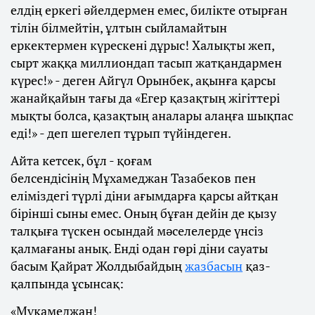
елдің еркегі әйелдермен емес, билікте отырған
тілін білмейтін, ұлтын сыйламайтын
еркектермен күрескені дұрыс! Халықты жеп,
сырт жаққа миллиондап тасып жатқандармен
күрес!» - деген Айгүл Орынбек, ақынға қарсы
жанайқайын тағы да «Егер қазақтың жігіттері
мықты болса, қазақтың аналары алаңға шықпас
еді!» - деп шегелеп тұрып түйіндеген.
Айта кетсек, бұл - қоғам
белсендісінің Мұхамеджан Тазабеков пен
еліміздегі түрлі діни ағымдарға қарсы айтқан
бірінші сыны емес. Оның бұған дейін де қызу
талқыға түскен осындай мәселелерде үнсіз
қалмағаны анық. Енді одан гөрі діни сауаты
басым Қайрат Жолдыбайдың
жазбасын
қаз-
қалпында ұсынсақ:
«Мұқамеджан!