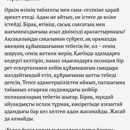
Әркім өзінің табиғаты мен сана-сезіміне қарай
әрекет етеді. Адам не айтып, не істесе де өзіне
істейді. Бірақ, өтініш, сасық саясатың мен
жағымпаздығыңа асыл дінімізді араластырмашы!
Ақсақалыңды сақалынан сүйреп, ақ орамалды
әжеңнің құйымшағынан тебесің бе, ол – сенің
шаруаң, сенің жеткен жерің. Қағбада адамдарға
кедергі келтіріп, намаз оқығандарға полиция бір
рет ескерткеннен кейін құйымшағын сындыра
жаздайтындай етіп, құйрығынан қатты тебеді
депсің. Тепсе адамгершіліктен айнып, патшасына
табынып отырған саудияңдағы кейбір
полицияларың тебетін шығар. Бірақ, мұндай
айуандықты ислам тұрмақ, көкірегінде азғантай
адамдығы бар кез келген адам жасамайды. Жасай
да алмайды.
«Бұған бүкіл ислам ғұламалары пәтуа берген», -