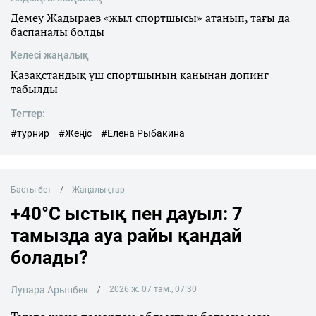
Демеу Жадыраев «жыл спортшысы» атанып, тағы да
баспаналы болды
Келесі жаңалық
Қазақстандық үш спортшының қанынан допинг
табылды
Тегтер:
#турнир
#Жеңіс
#Елена Рыбакина
Басты бет
Жаңалықтар
+40°C ыстық пен дауыл: 7
тамызда ауа райы қандай
болады?
Лунара Арынбек
2026 ж. 07 там., 07:30