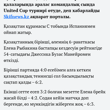
қалаларында аралас командалық сында
United Cup турнирі өтуде, деп хабарлайды
Skifnews.kz
ақпарат порталы.
Қазақстан құрамасы С тобында Испаниямен
ойнап жатыр.
Қазақстанның бірінші, әлемнің 6-ракеткасы
Елена Рыбакина бастапқы кездесуін рейтингіде
54-сатыдағы Джессика Бузас Манейромен
өткізді.
Бірінші партияда 4:0 есебімен алға кеткен
қазақстандық теннисші сол басымдылықты
сақтап қалды – 6:2.
Екінші сетте есеп 3:2 болған мезетте Елена брейк
жасай білді – 4:2. Содан кейін матчқа доп
бергенде, өз мүмкіндігін жіберген жоқ – 6:3.