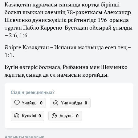
Қазақстан құрамасы сапында кортқа бірінші
болып шыққан әлемнің 78-ракеткасы Александр
Шевченко дүниежүзілік рейтингіде 196-орында
тұрған Пабло Каррено-Бустадан ойсырай ұтылды
– 2:6, 1:6.
Әзірге Қазақстан – Испания матчында есеп тең –
1:1.
Бүгін өзгеріс болмаса, Рыбакина мен Шевченко
жұптық сында да ел намысын қорғайды.
Сіздің реакцияңыз?
Ұнайды
0
Ұнамайды
0
Күлкілі
0
Ашулы
0
Алдыңғы жаңалық