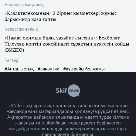
Алдыңғы жаңалық
«Қазақтелекомның» 2 бірдей қызметкері жұмыс
барысында қаза тапты
Келесі жаңалық
«Намаз оқимын бірақ уахабит емеспін»: Бекболат
Тілеухан көптің көкейіндегі сұрақтың нүктесін қойды
(ВИДЕО)
Тегтер:
#Аптап ыстық
#синоптик
#ауа райы болжамы
«SN.kz» ақпараттық порталына гиперсілтеме жасалған
жағдайда ғана материалдарды қолдануға рұқсат етіледі.
Ақпараттан дәйексөз алынғанда міндетті түрде сілтеме
жасалуы тиіс. Жазбаша түрде рұқсат берілмеген
жағдайда материалдарды коммерциялық мақсаттарға
пайдалануға болмайды.