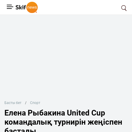
Басты бет
Спорт
Елена Рыбакина United Cup
командалық турнирін жеңіспен
бастады