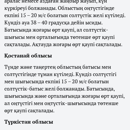
аралас немесе аздаған жаңбыр жауып, күн
күркіреуі болжанады. Облыстың оңтүстігінде
екпіні 15 – 20 м/с болатын солтүстік желі күтіледі.
Күндіз ауа 38 – 40 градусқа дейін ысиды.
Батысында жоғары өрт қаупі, ал солтүстік-
шығысы мен орталығында төтенше өрт қаупі
сақталады. Ақтауда жоғары өрт қаупі сақталады.
Қостанай облысы
Түнде және таңертең облыстың батысы мен
солтүстігінде тұман күтіледі. Күндіз солтүстігі
мен шығысында екпіні 15 – 20 м/с болатын
солтүстік-батыс желі болжанады. Батысында,
шығысында және орталығында жоғары өрт қаупі,
ал оңтүстігі мен оңтүстік-шығысында төтенше
өрт қаупі сақталады.
Түркістан облысы