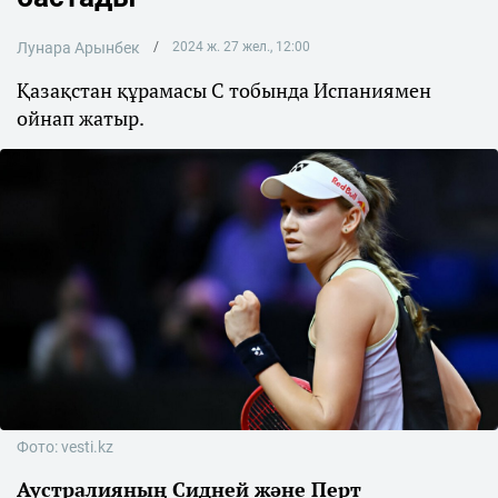
Лунара Арынбек
2024 ж. 27 жел., 12:00
Қазақстан құрамасы С тобында Испаниямен
ойнап жатыр.
Фото: vesti.kz
Аустралияның Сидней және Перт