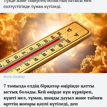
Түнде және таңертең облыстың батысы мен
солтүстігінде тұман күтіледі.
Фото: pixabay
7 тамызда елдің бірқатар өңірінде қатты
ыстық болады. Кей өңірде күн күркіреп,
күшті жел, тұман, шаңды дауыл және табиғи
өрттің жоғары қаупі күтіледі, деп