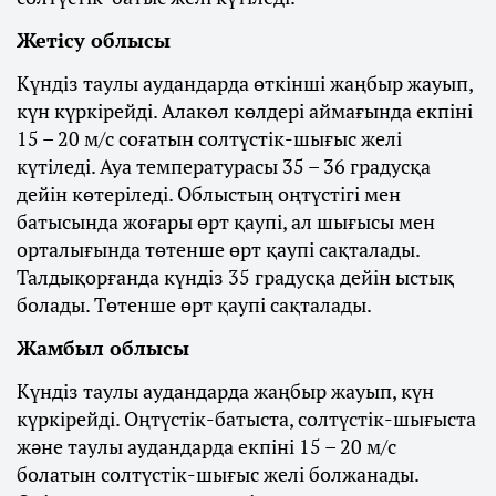
Жетісу облысы
Күндіз таулы аудандарда өткінші жаңбыр жауып,
күн күркірейді. Алакөл көлдері аймағында екпіні
15 – 20 м/с соғатын солтүстік-шығыс желі
күтіледі. Ауа температурасы 35 – 36 градусқа
дейін көтеріледі. Облыстың оңтүстігі мен
батысында жоғары өрт қаупі, ал шығысы мен
орталығында төтенше өрт қаупі сақталады.
Талдықорғанда күндіз 35 градусқа дейін ыстық
болады. Төтенше өрт қаупі сақталады.
Жамбыл облысы
Күндіз таулы аудандарда жаңбыр жауып, күн
күркірейді. Оңтүстік-батыста, солтүстік-шығыста
және таулы аудандарда екпіні 15 – 20 м/с
болатын солтүстік-шығыс желі болжанады.