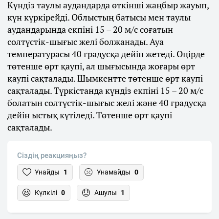
Күндіз таулы аудандарда өткінші жаңбыр жауып,
күн күркірейді. Облыстың батысы мен таулы
аудандарында екпіні 15 – 20 м/с соғатын
солтүстік-шығыс желі болжанады. Ауа
температурасы 40 градусқа дейін жетеді. Өңірде
төтенше өрт қаупі, ал шығысында жоғары өрт
қаупі сақталады. Шымкентте төтенше өрт қаупі
сақталады. Түркістанда күндіз екпіні 15 – 20 м/с
болатын солтүстік-шығыс желі және 40 градусқа
дейін ыстық күтіледі. Төтенше өрт қаупі
сақталады.
Сіздің реакцияңыз?
Ұнайды
1
Ұнамайды
0
Күлкілі
0
Ашулы
1