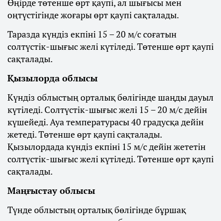
Өңірде төтенше өрт қаупі, ал шығысы мен
оңтүстігінде жоғары өрт қаупі сақталады.
Таразда күндіз екпіні 15 – 20 м/с соғатын
солтүстік-шығыс желі күтіледі. Төтенше өрт қаупі
сақталады.
Қызылорда облысы
Күндіз облыстың орталық бөлігінде шаңды дауыл
күтіледі. Солтүстік-шығыс желі 15 – 20 м/с дейін
күшейеді. Ауа температурасы 40 градусқа дейін
жетеді. Төтенше өрт қаупі сақталады.
Қызылордада күндіз екпіні 15 м/с дейін жететін
солтүстік-шығыс желі күтіледі. Төтенше өрт қаупі
сақталады.
Маңғыстау облысы
Түнде облыстың орталық бөлігінде бұршақ