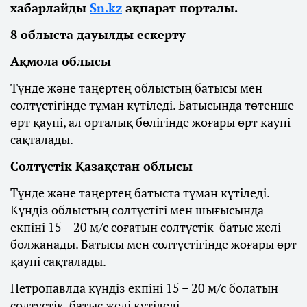
хабарлайды
Sn.kz
ақпарат порталы.
8 облыста дауылды ескерту
Ақмола облысы
Түнде және таңертең облыстың батысы мен
солтүстігінде тұман күтіледі. Батысында төтенше
өрт қаупі, ал орталық бөлігінде жоғары өрт қаупі
сақталады.
Солтүстік Қазақстан облысы
Түнде және таңертең батыста тұман күтіледі.
Күндіз облыстың солтүстігі мен шығысында
екпіні 15 – 20 м/с соғатын солтүстік-батыс желі
болжанады. Батысы мен солтүстігінде жоғары өрт
қаупі сақталады.
Петропавлда күндіз екпіні 15 – 20 м/с болатын
солтүстік-батыс желі күтіледі.