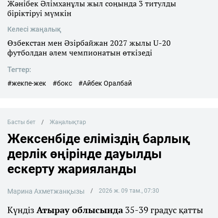
Жәнібек Әлімханұлы жыл соңында 3 титулды
біріктіруі мүмкін
Келесі жаңалық
Өзбекстан мен Әзірбайжан 2027 жылы U-20
футболдан әлем чемпионатын өткізеді
Тегтер:
#жекпе-жек
#бокс
#Айбек Оралбай
Басты бет
Жаңалықтар
Жексенбіде еліміздің барлық
дерлік өңірінде дауылды
ескерту жарияланды
Марина Ахметжанқызы
2026 ж. 09 там., 07:30
Күндіз
Атырау облысында
35-39 градус қатты