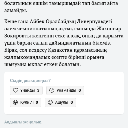
болатынын ешкім тамыршыдай тап басып айта
алмайды.
Кеше ғана Айбек Оралбайдың Ливерпульдегі
әлем чемпионатының ақтық сынында Жахонгир
Зокировты жеңгенін еске алсақ, оның да қарымта
үшін барын салып дайындалатынын білеміз.
Бірақ, сол кездесу Қазақстан құрамасының
жалпыкомандалық есепте бірінші орынға
шығуына ықпал еткен болатын.
Сіздің реакцияңыз?
Ұнайды
3
Ұнамайды
0
Күлкілі
0
Ашулы
0
Алдыңғы жаңалық