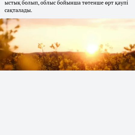
ыстық болып, облыс бойынша төтенше өрт қаупі
сақталады.
Фото: unsplash
"Қазгидромет" РМК синоптиктері 2026
жылдың 9 тамызында Алматыда,
Шымкентте және Қазақстанның барлық 17
облысында дауылды ескерту жариялады,