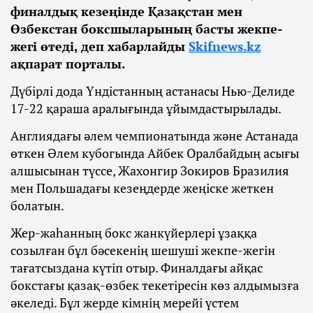
финалдық кезеңінде Қазақстан мен
Өзбекстан боксшыларының басты жекпе-
жегі өтеді, деп хабарлайды
Skifnews.kz
ақпарат порталы.
Дүбірлі дода Үндістанның астанасы Нью-Делиде
17-22 қараша аралығында ұйымдастырылады.
Англиядағы әлем чемпионатында және Астанада
өткен Әлем кубогында Айбек Оралбайдың асығы
алшысынан түссе, Жахонгир Зокиров Бразилия
мен Польшадағы кезеңдерде жеңіске жеткен
болатын.
Жер-жаһанның бокс жанкүйерлері ұзаққа
созылған бұл бәсекенің шешуші жекпе-жегін
тағатсыздана күтіп отыр. Финалдағы айқас
бокстағы қазақ-өзбек текетіресін көз алдымызға
әкеледі. Бұл жерде кімнің мерейі үстем