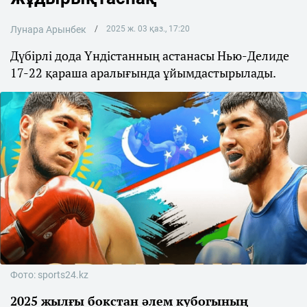
Лунара Арынбек
2025 ж. 03 қаз., 17:20
Дүбірлі дода Үндістанның астанасы Нью-Делиде
17-22 қараша аралығында ұйымдастырылады.
Фото: sports24.kz
2025 жылғы бокстан әлем кубогының