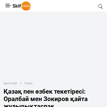
Басты бет
Спорт
Қазақ пен өзбек текетіресі:
Оралбай мен Зокиров қайта
жұдырықтаспақ