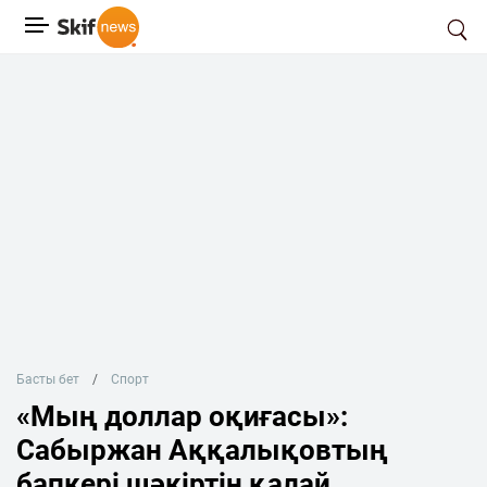
Басты бет
Спорт
«Мың доллар оқиғасы»:
Сабыржан Аққалықовтың
бапкері шәкіртін қалай