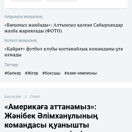
Алдыңғы жаңалық
«Бағымыз жанбады»: Алтынсыз қалған Сабырхандар
жазба жариялады (ФОТО)
Келесі жаңалық
«Қайрат» футбол клубы қостанайлық команданы ұта
алмады
Тегтер:
#бапкер
#Жігер
#боксшы
#азия чемпионы
Басты бет
Спорт
«Америкаға аттанамыз»:
Жәнібек Әлімханұлының
командасы қуанышты