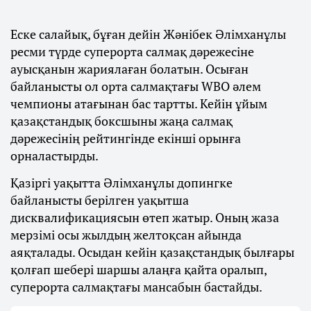
Еске салайық, бұған дейін Жәнібек Әлімханұлы
ресми түрде суперорта салмақ дәрежесіне
ауысқанын жариялаған болатын. Осыған
байланысты ол орта салмақтағы WBO әлем
чемпионы атағынан бас тартты. Кейін ұйым
қазақстандық боксшыны жаңа салмақ
дәрежесінің рейтингінде екінші орынға
орналастырды.
Қазіргі уақытта Әлімханұлы допингке
байланысты берілген уақытша
дисквалификациясын өтеп жатыр. Оның жаза
мерзімі осы жылдың желтоқсан айында
аяқталады. Осыдан кейін қазақстандық былғары
қолғап шебері шаршы алаңға қайта оралып,
суперорта салмақтағы мансабын бастайды.