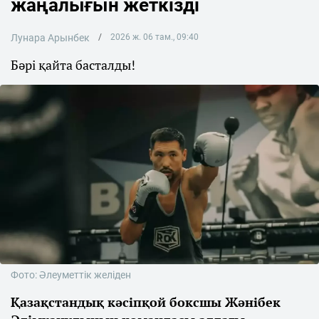
жаңалығын жеткізді
Лунара Арынбек
2026 ж. 06 там., 09:40
Бәрі қайта басталды!
Фото: Әлеуметтік желіден
Қазақстандық кәсіпқой боксшы Жәнібек