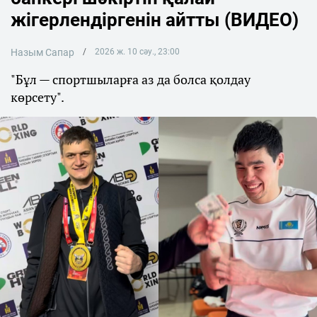
жігерлендіргенін айтты (ВИДЕО)
Назым Сапар
2026 ж. 10 сәу., 23:00
"Бұл — спортшыларға аз да болса қолдау
көрсету".