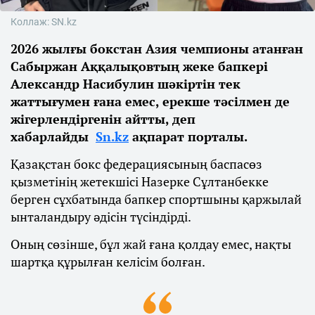
Коллаж: SN.kz
2026 жылғы бокстан Азия чемпионы атанған
Сабыржан Аққалықовтың жеке бапкері
Александр Насибулин шәкіртін тек
жаттығумен ғана емес, ерекше тәсілмен де
жігерлендіргенін айтты, деп
хабарлайды
Sn.kz
ақпарат порталы.
Қазақстан бокс федерациясының баспасөз
қызметінің жетекшісі Назерке Сұлтанбекке
берген сұхбатында бапкер спортшыны қаржылай
ынталандыру әдісін түсіндірді.
Оның сөзінше, бұл жай ғана қолдау емес, нақты
шартқа құрылған келісім болған.