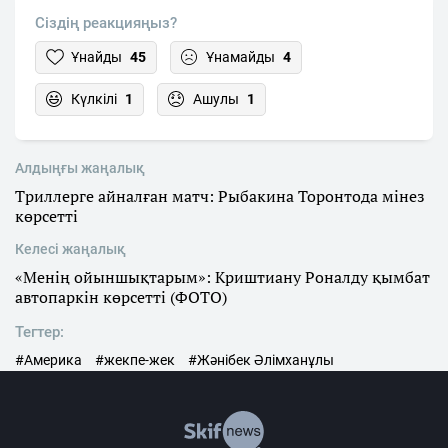
Сіздің реакцияңыз?
Ұнайды
45
Ұнамайды
4
Күлкілі
1
Ашулы
1
Алдыңғы жаңалық
Триллерге айналған матч: Рыбакина Торонтода мінез
көрсетті
Келесі жаңалық
«Менің ойыншықтарым»: Криштиану Роналду қымбат
автопаркін көрсетті (ФОТО)
Тегтер:
#Америка
#жекпе-жек
#Жәнібек Әлімханұлы