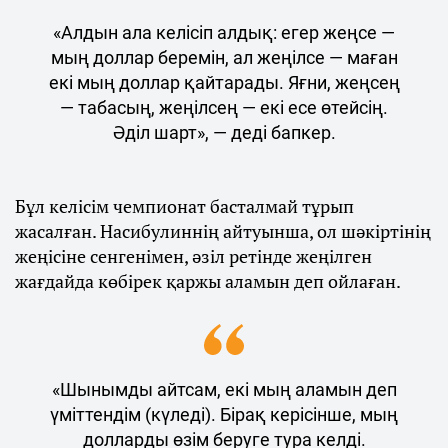
«Алдын ала келісіп алдық: егер жеңсе —
мың доллар беремін, ал жеңілсе — маған
екі мың доллар қайтарады. Яғни, жеңсең
— табасың, жеңілсең — екі есе өтейсің.
Әділ шарт», — деді бапкер.
Бұл келісім чемпионат басталмай тұрып
жасалған. Насибулиннің айтуынша, ол шәкіртінің
жеңісіне сенгенімен, әзіл ретінде жеңілген
жағдайда көбірек қаржы аламын деп ойлаған.
«Шынымды айтсам, екі мың аламын деп
үміттендім (күледі). Бірақ керісінше, мың
долларды өзім беруге тура келді.