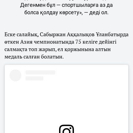
Дегенмен бұл — спортшыларға аз да
болса қолдау көрсету», — деді ол.
Еске салайық, Сабыржан Аққалықов Ұланбатырда
өткен Азия чемпионатында 75 келіге дейінгі
салмақта топ жарып, ел қоржынына алтын
медаль салған болатын.