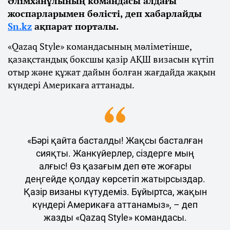
Әлімханұлының командасы алдағы
жоспарларымен бөлісті, деп хабарлайды
Sn.kz
ақпарат порталы.
«Qazaq Style» командасының мәліметінше,
қазақстандық боксшы қазір АҚШ визасын күтіп
отыр және құжат дайын болған жағдайда жақын
күндері Америкаға аттанады.
«Бәрі қайта басталды! Жақсы басталған
сияқты. Жанкүйерлер, сіздерге мың
алғыс! Өз қазағым деп өте жоғары
деңгейде қолдау көрсетіп жатырсыздар.
Қазір визаны күтудеміз. Бұйыртса, жақын
күндері Америкаға аттанамыз», – деп
жазды «Qazaq Style» командасы.