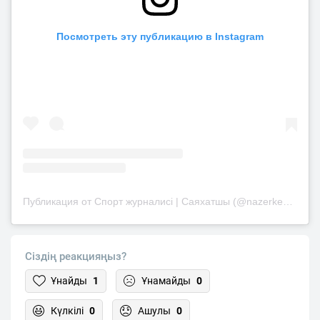
Посмотреть эту публикацию в Instagram
Публикация от Спорт журналисі | Саяхатшы (@nazerke_sultanbek)
Сіздің реакцияңыз?
Ұнайды
1
Ұнамайды
0
Күлкілі
0
Ашулы
0