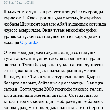
2018 ж. 10 қаң., 07:28
Шымкентте тұңғыш рет сот процесі электронды
түрде өтті. «Электронды қылмыстық іс жүргізу»
жобасы Шымкент қаласы Абай аудандық сотында
жүзеге асырылды. Онда туған әпкесінің үйіне
ұрлыққа түскен сотталушының ісі қаралды деп
жазады
Otyrar.kz.
Өткен жылдың желтоқсан айанда сотталушы
туған әпкесінің үйінен жылытатын пешті ұрлап
әкеткен. Туған бауырынан ұрлап алған дүниесін
сатып, жаңа жылдық шығындарына жұмсаған.
Яғни, құны 30 мың теңге тұратын пешті Қырғы
базарға апарып, бейтаныс ер азаматқа 15 мыңға
сатқан. Сотталушы 2000 теңгесін таксиге төлеп,
қалғанын ішіп жегенін айтқан. Сотталушы өз
кінәсін толық мойындап, жәбірленушіге барлық
моральдық, материалдық шығынды өтеп берген.