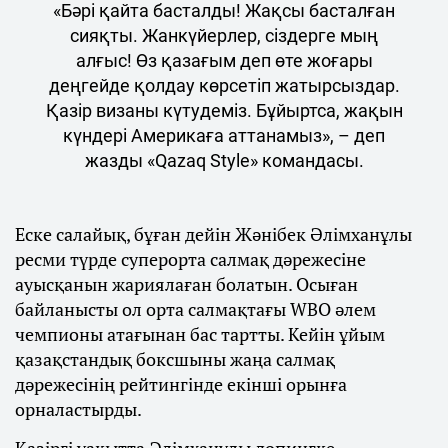
«Бәрі қайта басталды! Жақсы басталған
сияқты. Жанкүйерлер, сіздерге мың
алғыс! Өз қазағым деп өте жоғары
деңгейде қолдау көрсетіп жатырсыздар.
Қазір визаны күтудеміз. Бұйыртса, жақын
күндері Америкаға аттанамыз», – деп
жазды «Qazaq Style» командасы.
Еске салайық, бұған дейін Жәнібек Әлімханұлы
ресми түрде суперорта салмақ дәрежесіне
ауысқанын жариялаған болатын. Осыған
байланысты ол орта салмақтағы WBO әлем
чемпионы атағынан бас тартты. Кейін ұйым
қазақстандық боксшыны жаңа салмақ
дәрежесінің рейтингінде екінші орынға
орналастырды.