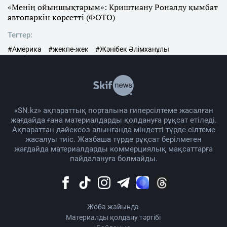
«Менің ойыншықтарым»: Криштиану Роналду қымбат
автопаркін көрсетті (ФОТО)
Тегтер:
#Америка
#жекпе-жек
#Жәнібек Әлімханұлы
«SN.kz» ақпараттық порталына гиперсілтеме жасалған
жағдайда ғана материалдарды қолдануға рұқсат етіледі.
Ақпараттан дәйексөз алынғанда міндетті түрде сілтеме
жасалуы тиіс. Жазбаша түрде рұқсат берілмеген
жағдайда материалдарды коммерциялық мақсаттарға
пайдалануға болмайды.
Жоба жайында
Материалды қолдану тәртібі