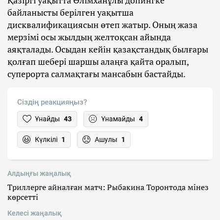
Қазіргі уақытта Әлімханұлы допингке
байланысты берілген уақытша
дисквалификациясын өтеп жатыр. Оның жаза
мерзімі осы жылдың желтоқсан айында
аяқталады. Осыдан кейін қазақстандық былғары
қолғап шебері шаршы алаңға қайта оралып,
суперорта салмақтағы мансабын бастайды.
Сіздің реакцияңыз?
Ұнайды
43
Ұнамайды
4
Күлкілі
1
Ашулы
1
Алдыңғы жаңалық
Триллерге айналған матч: Рыбакина Торонтода мінез
көрсетті
Келесі жаңалық