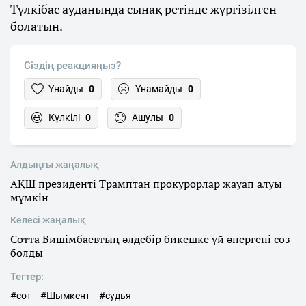
Түлкібас ауданында сынақ ретінде жүргізілген
болатын.
Сіздің реакцияңыз?
Ұнайды
0
Ұнамайды
0
Күлкілі
0
Ашулы
0
Алдыңғы жаңалық
АҚШ президенті Трамптан прокурорлар жауап алуы
мүмкін
Келесі жаңалық
Сотта Бишімбаевтың әлдебір бикешке үй әпергені сөз
болды
Тегтер:
#сот
#Шымкент
#судья