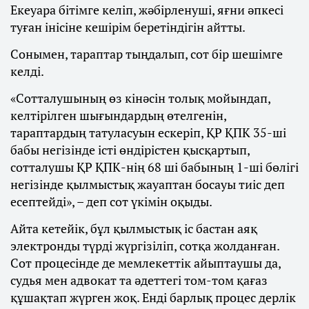
Екеуара бітімге келіп, жәбірленуші, яғни әпкесі
туған інісіне кешірім беретіндігін айтты.
Сонымен, тараптар тыңдалып, сот бір шешімге
келді.
«Сотталушының өз кінәсін толық мойындап,
келтірілген шығындардың өтелгенін,
тараптардың татуласуын ескеріп, ҚР ҚПК 35-ші
бабы негізінде істі өндірістен қысқартып,
сотталушы ҚР ҚПК-нің 68 ші бабының 1-ші бөлігі
негізінде қылмыстық жауаптан босауы тиіс деп
есептейді», – деп сот үкімін оқыды.
Айта кетейік, бұл қылмыстық іс бастан аяқ
электронды түрді жүргізіліп, сотқа жолданған.
Сот процесінде де мемлекеттік айыптаушы да,
судья мен адвокат та әдеттегі том-том қағаз
құшақтап жүрген жоқ. Енді барлық процес дерлік