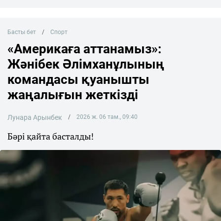
Басты бет
Спорт
«Америкаға аттанамыз»:
Жәнібек Әлімханұлының
командасы қуанышты
жаңалығын жеткізді
Лунара Арынбек
2026 ж. 06 там., 09:40
Бәрі қайта басталды!