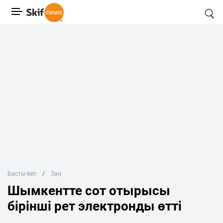
Басты бет
Заң
Шымкентте сот отырысы
бірінші рет электронды өтті