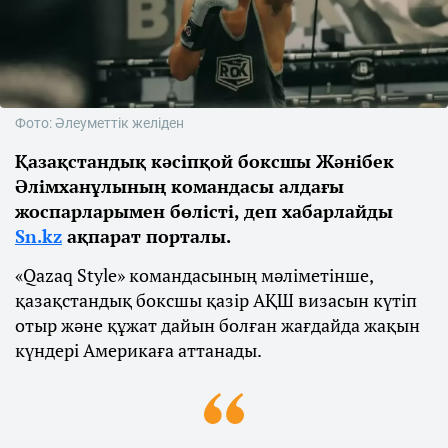
Фото: Әлеуметтік желіден
Қазақстандық кәсіпқой боксшы Жәнібек
Әлімханұлының командасы алдағы
жоспарларымен бөлісті, деп хабарлайды
Sn.kz
ақпарат порталы.
«Qazaq Style» командасының мәліметінше,
қазақстандық боксшы қазір АҚШ визасын күтіп
отыр және құжат дайын болған жағдайда жақын
күндері Америкаға аттанады.