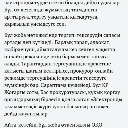
электронды түрде өтетін болады дейді судьялар.
Бұл өз кезегінде жұмыстың тиімділігін
арттыруға, тергеу уақытын қысқартуға,
қаржылық үнемдеуге сеп.
Бұл жоба нәтижесінде тергеп-тексерудің сапасы
артады деп күтіледі. Барлық тарап, адвокат,
жәбірленуші, айыпталушы кез келген уақытта,
онлайн режимінде істің барысымен таныса
алады. Тараптардан тергеушінің іс әрекетіне
қатысты шағым келтірілсе, прокурор онлайн
режимде тергеушінің іс әрекетін тексеруге
мүмкіндік бар. Сараптама күшейеді. Бұл ҚР
Жоғарғы соты, Бас прокуратурасы, құқық қорғау
органдарының бірлесіп қолға алған «Электронды
қылмыстық іс жүргізу» жобасының нәтижесі
дейді жауаптылар.
Айта кетейік, бұл жоба өткен жылы ОҚО