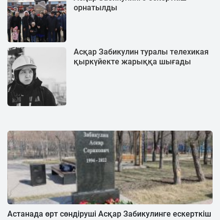
орнатылды
Асқар Забикулин туралы телехикая
қыркүйекте жарыққа шығады
Астанада өрт сөндіруші Асқар Забикулинге ескерткіш