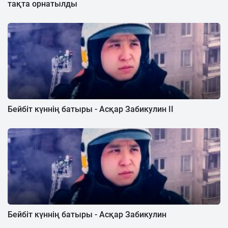
тақта орнатылды
Бейбіт күннің батыры - Асқар Забикулин II
Бейбіт күннің батыры - Асқар Забикулин