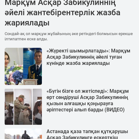
Марқұм Асқар Забикулиннің
әйелі жантебірентерлік жазба
жариялады
Сондай-ақ ол марқұм жұбайының әке ретіндегі болмысын ерекше
ілтипатпен еске алды.
«Жүректі шымырлатады»: Марқұм
Асқар Забикулиннің әйелі туған
күнінде жазба жариялады
«Бүгін бізге ол жетіспеді»: Марқұм
өрт сөндіруші Асқар Забикулиннің
қызын алғашқы қоңырауға
әріптестері алып барды (ВИДЕО)
Астанада қаза тапқан құтқарушы
Асқар Забикулинге ескерткіш