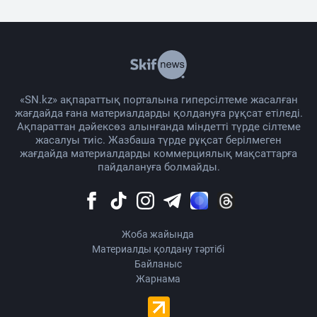
«SN.kz» ақпараттық порталына гиперсілтеме жасалған
жағдайда ғана материалдарды қолдануға рұқсат етіледі.
Ақпараттан дәйексөз алынғанда міндетті түрде сілтеме
жасалуы тиіс. Жазбаша түрде рұқсат берілмеген
жағдайда материалдарды коммерциялық мақсаттарға
пайдалануға болмайды.
Жоба жайында
Материалды қолдану тәртібі
Байланыс
Жарнама