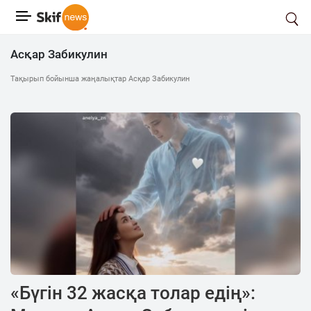
Асқар Забикулин
Тақырып бойынша жаңалықтар Асқар Забикулин
«Бүгін 32 жасқа толар едің»: