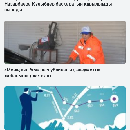
Назарбаева Құлыбаев басқаратын құрылымды
сынады
«Менің кәсібім» республикалық әлеуметтік
жобасының жетістігі