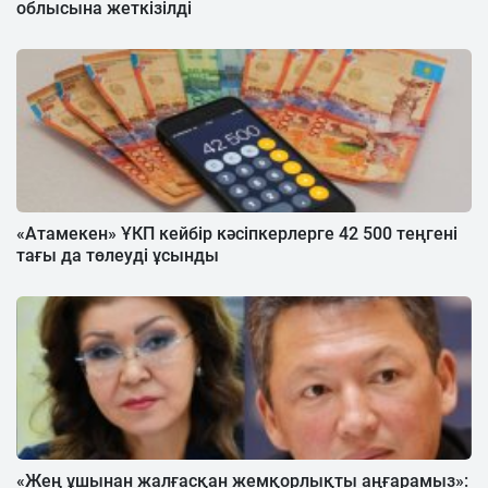
облысына жеткізілді
«Атамекен» ҰКП кейбір кәсіпкерлерге 42 500 теңгені
тағы да төлеуді ұсынды
«Жең ұшынан жалғасқан жемқорлықты аңғарамыз»: