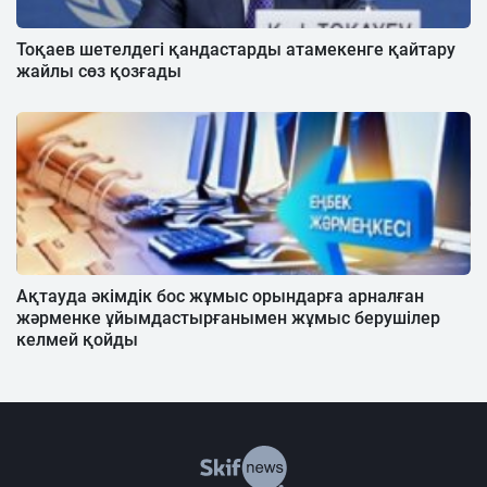
Тоқаев шетелдегі қандастарды атамекенге қайтару
жайлы сөз қозғады
Ақтауда әкімдік бос жұмыс орындарға арналған
жәрменке ұйымдастырғанымен жұмыс берушілер
келмей қойды