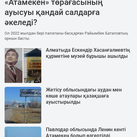
«Атамекен» төрағасының
ауысуы қандай салдарға
әкеледі?
Ол 2022 жылдан бері палатаны басқарған Райымбек Баталовтың
орнын басты.
Алматыда Ескендір Хасанғалиевтің
құрметіне музей бұрышы ашылды
Жетісу облысындағы аудан мен
көше атаулары қазақшаға
ауыстырылды
Павлодар облысында Ленин кенті
Атамекен болып өзгертілді