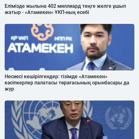
Елімізде жылына 402 миллиард теңге желге ұшып
жатыр - «Атамекен» ҰКП-ның есебі
Несиесі кешірілгендер: тізімде «Атамекен»
кәсіпкерлер палатасы төрағасының орынбасары да
жүр