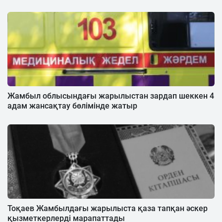
Жамбыл облысындағы жарылыстан зардап шеккен 4
адам жансақтау бөлімінде жатыр
Тоқаев Жамбылдағы жарылыста қаза тапқан әскер
қызметкерлерді марапаттады