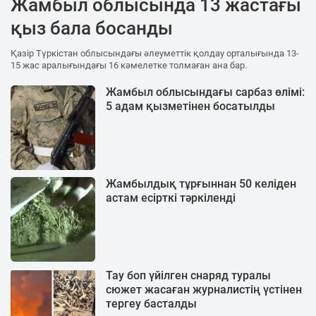
Жамбыл облысында 13 жастағы
қыз бала босанды
Қазір Түркістан облысындағы әлеуметтік қолдау орталығында 13-
15 жас аралығындағы 16 кәмелетке толмаған ана бар.
Жамбыл облысындағы сарбаз өлімі:
5 адам қызметінен босатылды
Жамбылдық тұрғыннан 50 келіден
астам есірткі тәркіленді
Тау боп үйілген снаряд туралы
сюжет жасаған журналистің үстінен
тергеу басталды