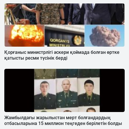
Қорғаныс министрлігі әскери қоймада болған өртке
қатысты ресми түсінік берді
Жамбылдағы жарылыстан мерт болғандардың
отбасыларына 15 миллион теңгеден берілетін болды