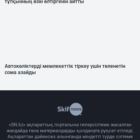
тұтқынның өзін өлтіргенін айтты
Автокөліктерді мемлекеттік тіркеу үшін төленетін
сома азайды
«SN.kz» ақпараттық порталына гиперсілтеме жасалған
жағдайда ғана материалдарды қолдануға рұқсат етіледі.
Ақпараттан дәйексөз алынғанда міндетті түрде сілтеме