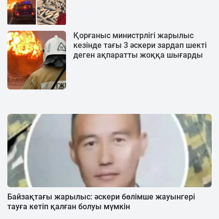
Қорғаныс министрлігі жарылыс
кезінде тағы 3 әскери зардап шекті
деген ақпаратты жоққа шығарды
Байзақтағы жарылыс: әскери бөлімше жауынгері
тауға кетіп қалған болуы мүмкін