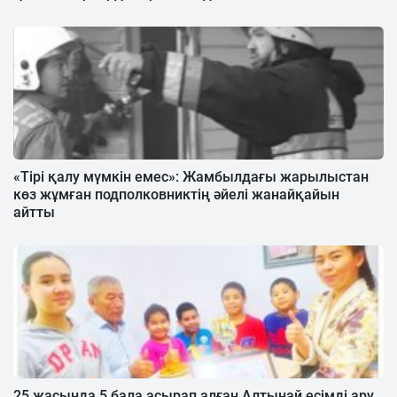
«Тірі қалу мүмкін емес»: Жамбылдағы жарылыстан
көз жұмған подполковниктің әйелі жанайқайын
айтты
25 жасында 5 бала асырап алған Алтынай есімді ару