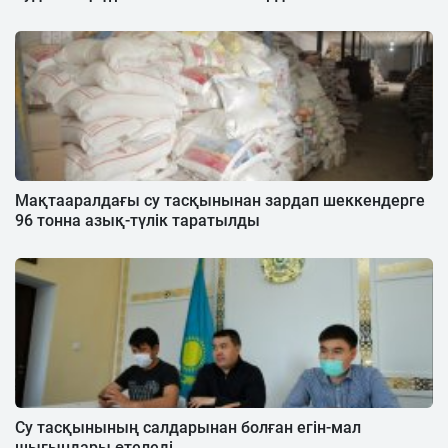
Мақтааралдағы су тасқынынан зардап шеккендерге
96 тонна азық-түлік таратылды
Су тасқынының салдарынан болған егін-мал
шығындары өтеледі