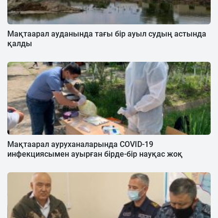
Мақтаарал ауданында тағы бір ауыл судың астында
қалды
Мақтаарал ауруханаларында COVID-19
инфекциясымен ауырған бірде-бір науқас жоқ