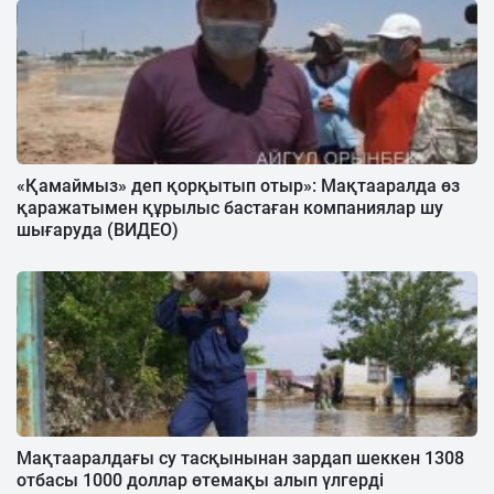
«Қамаймыз» деп қорқытып отыр»: Мақтааралда өз
қаражатымен құрылыс бастаған компаниялар шу
шығаруда (ВИДЕО)
Мақтааралдағы су тасқынынан зардап шеккен 1308
отбасы 1000 доллар өтемақы алып үлгерді