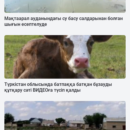
Мақтаарал ауданындағы су басу салдарынан болған
шығын есептелуде
Түркістан облысында батпаққа батқан бұзауды
құтқару сәті ВИДЕОға түсіп қалды