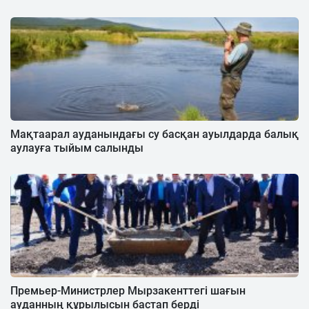
Мақтаарал ауданындағы су басқан ауылдарда балық
аулауға тыйым салынды
Премьер-Министрлер Мырзакенттегі шағын
ауданның құрылысын бастап берді