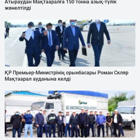
Атыраудан Мақтааралға 150 тонна азық-түлік
жөнелтілді
ҚР Премьер-Министрінің орынбасары Роман Скляр
Мақтаарал ауданына келді