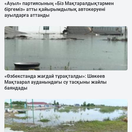
«Ауыл» партиясының «Біз Мақтаралдықтармен
біргеміз» атты қайырымдылық автокеруені
ауылдарға аттанды
«Өзбекстанда жағдай тұрақталды»: Шөкеев
Мақтаарал ауданындағы су тасқыны жайлы
баяндады