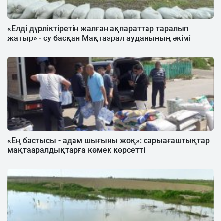
«Елді дүрліктіретін жалған ақпараттар таралып
жатыр» - су басқан Мақтаарал ауданының әкімі
«Ең бастысы - адам шығыны жоқ»: сарыағаштықтар
мақтааралдықтарға көмек көрсетті