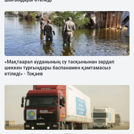
«Мақтаарал ауданының су тасқынынан зардап
шеккен тұрғындары баспанамен қамтамасыз
етіледі» - Тоқаев