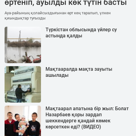
өртеніп, ауылды көк түтін басты
Aуа-райының қолайсыздығынан өрт кең таралып, үлкен
қиындықтар туғызды
Түркістан облысында үйлер су
астында қалды
Мақтааралда мақта зауыты
ашылады
Мақтаарал апатына бір жыл: Болат
Назарбаев қоры зардап
шеккендерге қандай көмек
көрсеткен еді? (ВИДЕО)