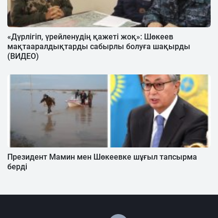
«Дүрлігіп, үрейленудің қажеті жоқ»: Шөкеев
мақтааралдықтарды сабырлы болуға шақырды
(ВИДЕО)
Президент Мамин мен Шөкеевке шұғыл тапсырма
берді