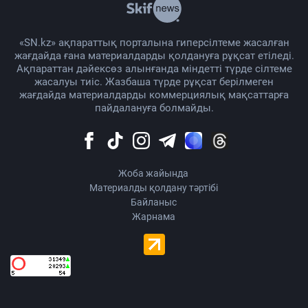
«SN.kz» ақпараттық порталына гиперсілтеме жасалған
жағдайда ғана материалдарды қолдануға рұқсат етіледі.
Ақпараттан дәйексөз алынғанда міндетті түрде сілтеме
жасалуы тиіс. Жазбаша түрде рұқсат берілмеген
жағдайда материалдарды коммерциялық мақсаттарға
пайдалануға болмайды.
Жоба жайында
Материалды қолдану тәртібі
Байланыс
Жарнама