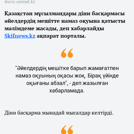
Фото: ummet.kz
Қазақстан мұсылмандары діни басқармасы
әйелдердің мешітте намаз оқуына қатысты
мәлімдеме жасады, деп хабарлайды
Skifnews.kz
ақпарат порталы.
"Әйелдердің мешітке барып жамағатпен
намаз оқуының оқасы жоқ. Бірақ үйінде
оқығаны абзал", - деп жазылған
хабарламада.
Діни басқарма мынадай мысалдар келтірді.