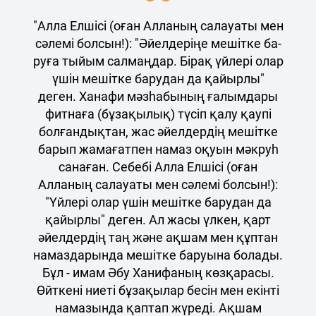
"Алла Елшісі (оған Алланың салауаты мен
сәлемі болсын!): "Әйел­деріңе ме­шіт­ке ба­
руға тыйым салмаңдар. Бі­рақ үйле­рі олар
үшін ме­шіт­ке ба­ру­дан да қайырлы"
деген. Ханафи мәзһабының ғалымдары
фитнаға (бұзақылық) түсіп қалу қаупі
болғандықтан, жас әйелдердің мешітке
барып жамағатпен намаз оқуын мәкруһ
санаған. Себебі Алла Елшісі (оған
Алланың салауаты мен сәлемі болсын!):
"Үйле­рі олар үшін ме­шіт­ке ба­ру­дан да
қайырлы" деген. Ал жасы үлкен, қарт
әйелдердің таң және ақшам мен құптан
намаздарында мешітке баруына болады.
Бұл - имам Әбу Ханифаның көзқарасы.
Өйткені ниеті бұзақылар бесін мен екінті
намазында қаптап жүреді. Ақшам