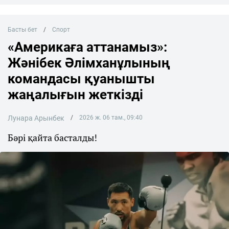
Басты бет
Спорт
«Америкаға аттанамыз»:
Жәнібек Әлімханұлының
командасы қуанышты
жаңалығын жеткізді
Лунара Арынбек
2026 ж. 06 там., 09:40
Бәрі қайта басталды!