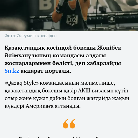
Фото: Әлеуметтік желіден
Қазақстандық кәсіпқой боксшы Жәнібек
Әлімханұлының командасы алдағы
жоспарларымен бөлісті, деп хабарлайды
Sn.kz
ақпарат порталы.
«Qazaq Style» командасының мәліметінше,
қазақстандық боксшы қазір АҚШ визасын күтіп
отыр және құжат дайын болған жағдайда жақын
күндері Америкаға аттанады.