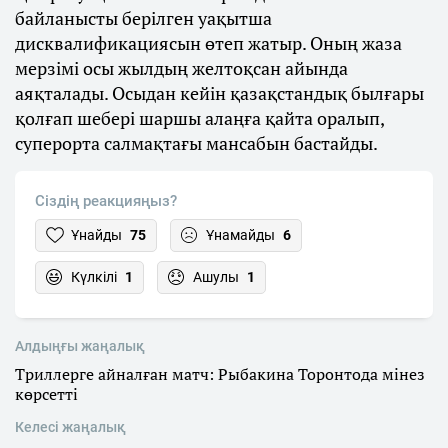
байланысты берілген уақытша
дисквалификациясын өтеп жатыр. Оның жаза
мерзімі осы жылдың желтоқсан айында
аяқталады. Осыдан кейін қазақстандық былғары
қолғап шебері шаршы алаңға қайта оралып,
суперорта салмақтағы мансабын бастайды.
Сіздің реакцияңыз?
Ұнайды
75
Ұнамайды
6
Күлкілі
1
Ашулы
1
Алдыңғы жаңалық
Триллерге айналған матч: Рыбакина Торонтода мінез
көрсетті
Келесі жаңалық