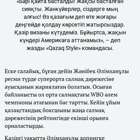
«Бәрі қайта басталды! Жақсы басталған
сияқты. Жанкүйерлер, сіздерге мың
алғыс! Өз қазағым деп өте жоғары
деңгейде қолдау көрсетіп жатырсыздар.
Қазір визаны күтудеміз. Бұйыртса, жақын
күндері Америкаға аттанамыз», – деп
жазды «Qazaq Style» командасы.
Еске салайық, бұған дейін Жәнібек Әлімханұлы
ресми түрде суперорта салмақ дәрежесіне
ауысқанын жариялаған болатын. Осыған
байланысты ол орта салмақтағы WBO әлем
чемпионы атағынан бас тартты. Кейін ұйым
қазақстандық боксшыны жаңа салмақ
дәрежесінің рейтингінде екінші орынға
орналастырды.
Қазіргі уақытта Әлімханұлы допингке