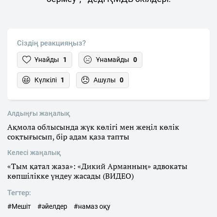
Сіздің реакцияңыз?
Ұнайды
1
Ұнамайды
0
Күлкілі
1
Ашулы
0
Алдыңғы жаңалық
Ақмола облысында жүк көлігі мен жеңіл көлік
соқтығысып, бір адам қаза тапты
Келесі жаңалық
«Тым қатал жаза»: «Дикий Арманның» адвокаты
көпшілікке үндеу жасады (ВИДЕО)
Тегтер:
#Мешіт
#әйелдер
#намаз оқу