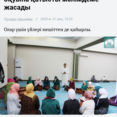
жасады
Лунара Арынбек
2025 ж. 31 қаң., 16:20
Олар үшін үйлері мешіттен де қайырлы.