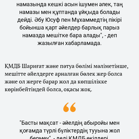
намазында кешкі асын ішумен әлек, таң
намазы мен құптанда ұйқыда болады
дейді. Әбу Юсуф пен Мұхаммедтің пікірі
бойынша қарт әйелдер барлық парыз
намазда мешітке бара алады", - деп
жазылған хабарламада.
ҚМДБ Шариғат және пәтуа бөлімі мәліметінше,
мешітте әйелдерге арналған бөлек жер болса
және ол жерге барар жол да көпшілікке
көрінбейтіндей болса, оқасы жоқ.
"Басты мақсат - әйелдің абыройы мен
қоғамда түрлі бүліктердің тууына жол
бермеу", - деді ҚМДБ өкілдері.