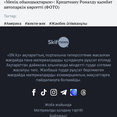
«Менің ойыншықтарым»: Криштиану Роналду қымбат
автопаркін көрсетті (ФОТО)
Тегтер:
#Америка
#жекпе-жек
#Жәнібек Әлімханұлы
«SN.kz» ақпараттық порталына гиперсілтеме жасалған
жағдайда ғана материалдарды қолдануға рұқсат етіледі.
Ақпараттан дәйексөз алынғанда міндетті түрде сілтеме
жасалуы тиіс. Жазбаша түрде рұқсат берілмеген
жағдайда материалдарды коммерциялық мақсаттарға
пайдалануға болмайды.
Жоба жайында
Материалды қолдану тәртібі
Байланыс