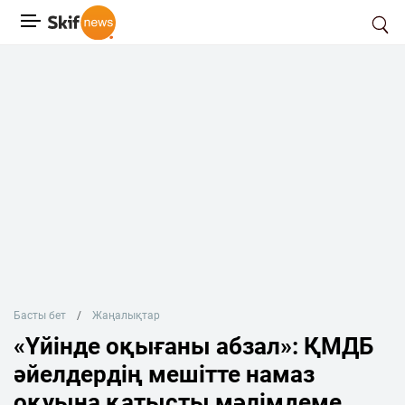
Басты бет
Жаңалықтар
«Үйінде оқығаны абзал»: ҚМДБ
әйелдердің мешітте намаз
оқуына қатысты мәлімдеме