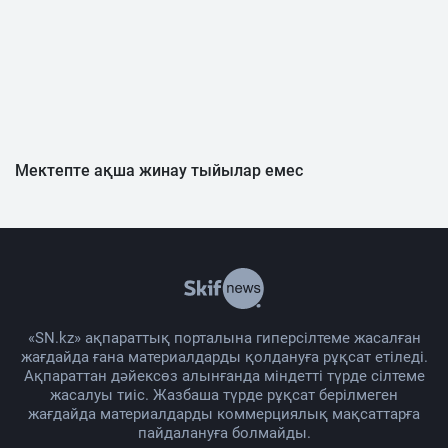
Мектепте ақша жинау тыйылар емес
«SN.kz» ақпараттық порталына гиперсілтеме жасалған
жағдайда ғана материалдарды қолдануға рұқсат етіледі.
Ақпараттан дәйексөз алынғанда міндетті түрде сілтеме
жасалуы тиіс. Жазбаша түрде рұқсат берілмеген
жағдайда материалдарды коммерциялық мақсаттарға
пайдалануға болмайды.