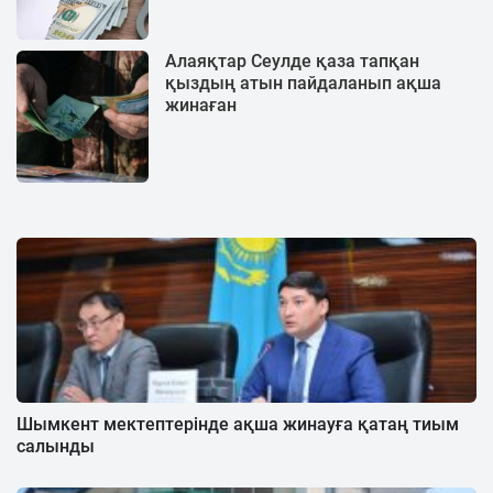
Алаяқтар Сеулде қаза тапқан
қыздың атын пайдаланып ақша
жинаған
Шымкент мектептерінде ақша жинауға қатаң тиым
салынды