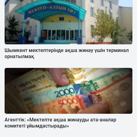
Шымкент мектептерінде ақша жинау үшін терминал
орнатылмақ
Агенттік: «Мектепте ақша жинауды ата-аналар
комитеті ұйымдастырады»