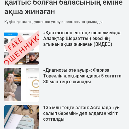
қайтыс болған баласының еміне
ақша жинаған
Күдікті ұсталып, уақытша ұстау изоляторына қамалды.
«Қантөгіспен ештеңе шешілмейді»:
Алаяқтар Шерзаттың әкесінің
атынан ақша жинаған (ВИДЕО)
«Диагнозы өте ауыр»: Фариза
Төреәлінің оқырмандары 5 сағатта
30 млн теңге жинады
135 млн теңге алған: Астанада «үй
салып беремін» деп алдаған жігіт
сотталды