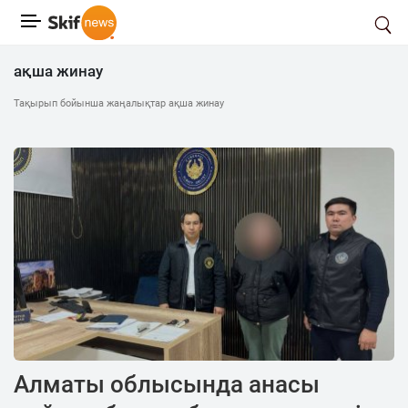
ақша жинау
Тақырып бойынша жаңалықтар ақша жинау
Алматы облысында анасы