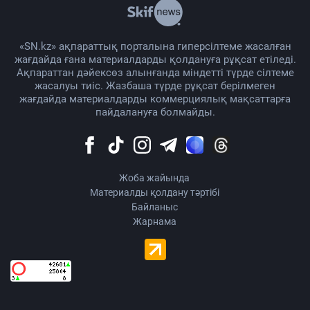
«SN.kz» ақпараттық порталына гиперсілтеме жасалған
жағдайда ғана материалдарды қолдануға рұқсат етіледі.
Ақпараттан дәйексөз алынғанда міндетті түрде сілтеме
жасалуы тиіс. Жазбаша түрде рұқсат берілмеген
жағдайда материалдарды коммерциялық мақсаттарға
пайдалануға болмайды.
Жоба жайында
Материалды қолдану тәртібі
Байланыс
Жарнама