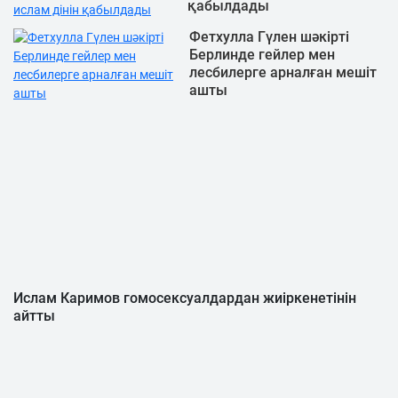
қабылдады
Фетхулла Гүлен шәкірті
Берлинде гейлер мен
лесбилерге арналған мешіт
ашты
Ислам Каримов гомосексуалдардан жиіркенетінін
айтты