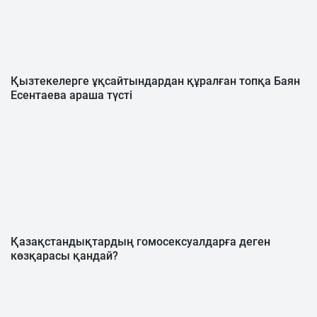
Қызтекелерге ұқсайтындардан құралған топқа Баян
Есентаева араша түсті
Қазақстандықтардың гомосексуалдарға деген
көзқарасы қандай?