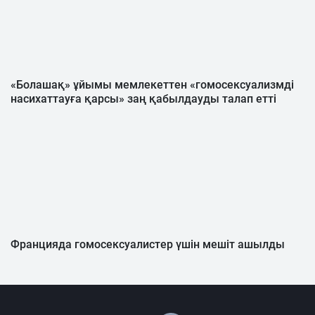
«Болашақ» ұйымы мемлекеттен «гомосексуализмді
насихаттауға қарсы» заң қабылдауды талап етті
Францияда гомосексуалистер үшін мешіт ашылды