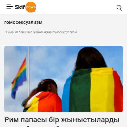
гомосексуализм
Тақырып бойынша жаңалықтар гомосексуализм
Рим папасы бір жыныстыларды