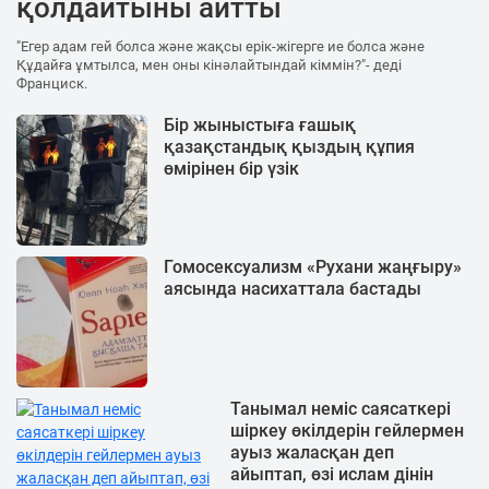
қолдайтыны айтты
"Егер адам гей болса және жақсы ерік-жігерге ие болса және
Құдайға ұмтылса, мен оны кінәлайтындай кіммін?"- деді
Франциск.
Бір жыныстыға ғашық
қазақстандық қыздың құпия
өмірінен бір үзік
Гомосексуализм «Рухани жаңғыру»
аясында насихаттала бастады
Танымал неміс саясаткері
шіркеу өкілдерін гейлермен
ауыз жаласқан деп
айыптап, өзі ислам дінін