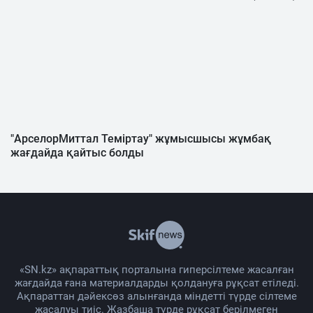
"АрселорМиттал Теміртау" жұмысшысы жұмбақ
жағдайда қайтыс болды
«SN.kz» ақпараттық порталына гиперсілтеме жасалған
жағдайда ғана материалдарды қолдануға рұқсат етіледі.
Ақпараттан дәйексөз алынғанда міндетті түрде сілтеме
жасалуы тиіс. Жазбаша түрде рұқсат берілмеген