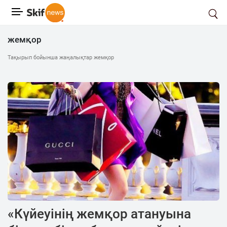
жемқор
Тақырып бойынша жаңалықтар жемқор
«Күйеуінің жемқор атануына