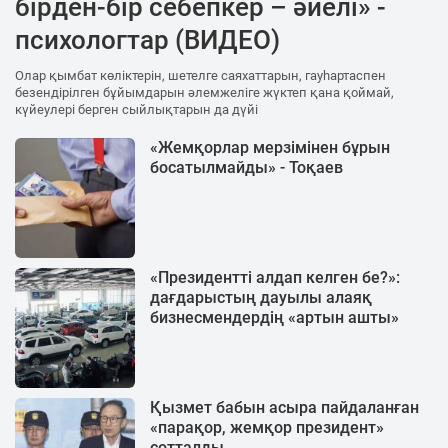
бірден-бір себепкер – әйелі» -
психологтар (ВИДЕО)
Олар қымбат көліктерін, шетелге саяхаттарын, гауһартаспен
безендірілген бұйымдарын әлемжеліге жүктеп қана қоймай,
күйеулері берген сыйлықтарын да дүйі
«Жемқорлар мерзімінен бұрын
босатылмайды» - Тоқаев
«Президентті алдап келген бе?»:
дағдарыстың дауылы алаяқ
бизнесмендердің «артын ашты»
Қызмет бабын асыра пайдаланған
«парақор, жемқор президент»
сотталды