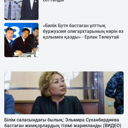
«Билік Бутя бастаған ұлттық
буржуазия олигархтарының көрін өз
қолымен қазды» - Ерлан Төлеутай
Білім саласындағы былық: Эльмира Суханбердиева
бастаған жемқорлардың тізімі жарияланды (ВИДЕО)