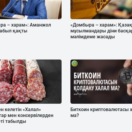
ра – харам»: Аманжол
«Домбыра – харам»: Қаза
дабыл қақты
мұсылмандары діни басқ
мәлімдеме жасады
н келетін «Халал»
Биткоин криптовалютасы 
ар мен консервілерден
ма?
еті табылды