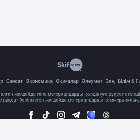
р
Саясат
Экономика
Оқиғалар
Әлеумет
Заң
Білім & 
алған жағдайда ғана материалдарды қолдануға рұқсат етіледі
де рұқсат берілмеген жағдайда материалдарды коммерциялық
а жайында
Материалды қолдану тәртібі
Байланыс
Жар