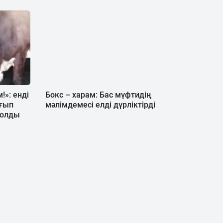
!»: енді
Бокс – харам: Бас мүфтидің
ұғып
мәлімдемесі елді дүрліктірді
болды