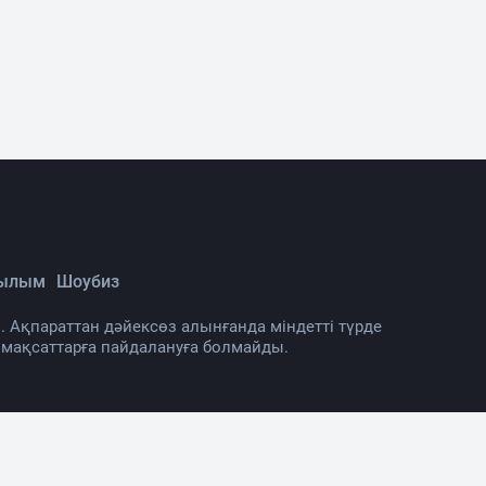
Ғылым
Шоубиз
. Ақпараттан дәйексөз алынғанда міндетті түрде
 мақсаттарға пайдалануға болмайды.
нама