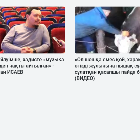
білуімше, хадисте «музыка
«Ол шошқа емес қой, харам
деп нақты айтылған» -
өгізді жұлынына пышақ с
ан ИСАЕВ
сұлатқан қасапшы пайда 
(ВИДЕО)