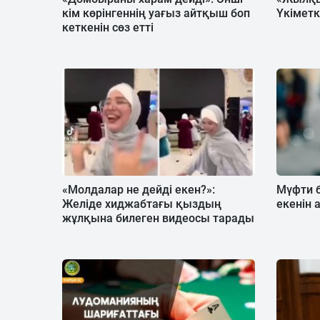
кім көрінгеннің уағыз айтқыш боп
Үкімет
кеткенін сөз етті
«Молдалар не дейді екен?»:
Мүфти 
Желіде хиджабтағы қыздың
екенін 
жұлқына билеген видеосы тарады