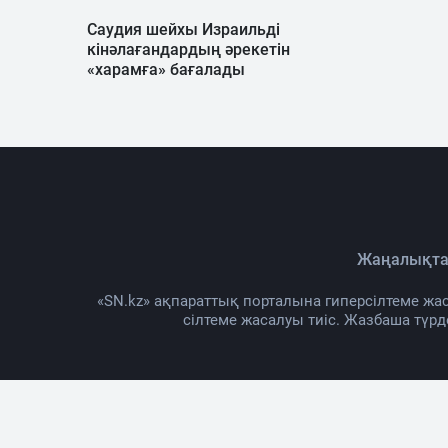
Саудия шейхы Израильді
кінәлағандардың әрекетін
«харамға» бағалады
Жаңалықта
«SN.kz» ақпараттық порталына гиперсілтеме жас
сілтеме жасалуы тиіс. Жазбаша түр
Жоб