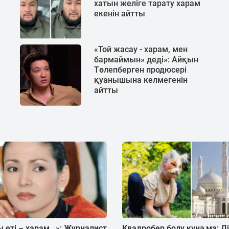
хатын желіге тарату харам
екенін айтты
«Той жасау - харам, мен
бармаймын» деді»: Айқын
Төлепберген продюсері
қуанышына келмегенін
айтты
еті – харам...»: Журналист
Квадробер болу күнә ма: Д