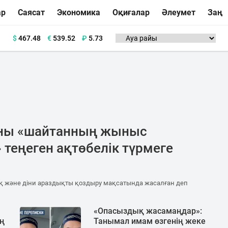
ар
Саясат
Экономика
Оқиғалар
Әлеумет
Заң
$
467.48
€
539.52
₽
5.73
ны «шайтанның жыныс
 теңеген ақтөбелік түрмеге
ық және діни араздықты қоздыру мақсатында жасалған деп
«Опасыздық жасамаңдар»:
ың
Танымал имам өзгенің жеке