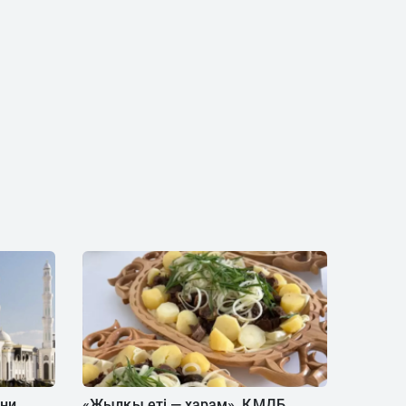
іни
«Жылқы еті — харам». ҚМДБ