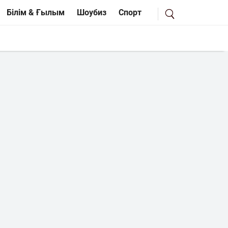
Білім & Ғылым
Шоубиз
Спорт