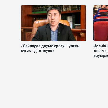
«Сайлауда дауыс ұрлау – үлкен
«Менің 
күнә» - дінтанушы
харам» 
Бауырж