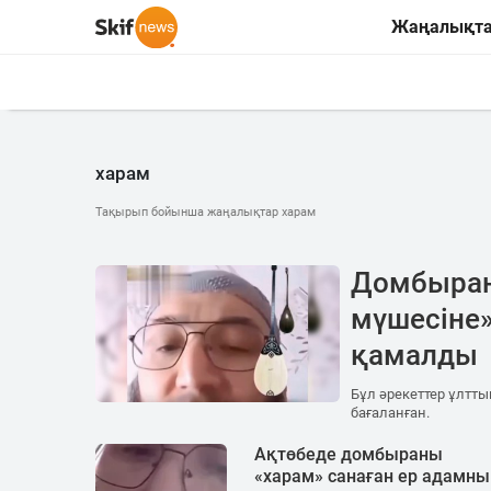
Жаңалықт
харам
Тақырып бойынша жаңалықтар харам
Домбыра
мүшесіне»
қамалды
Бұл әрекеттер ұлтт
бағаланған.
Ақтөбеде домбыраны
«харам» санаған ер адамн