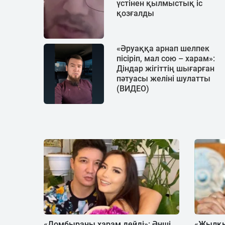
үстінен қылмыстық іс
қозғалды
«Әруаққа арнап шелпек
пісіріп, мал сою – харам»:
Діндар жігіттің шығарған
пәтуасы желіні шулатты
(ВИДЕО)
«Домбыраны харам дейді»: Әнші
«Жылқы 