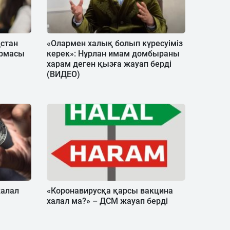
қстан
«Олармен халық болып күресуіміз
армасы
керек»: Нұрлан имам домбыраны
харам деген қызға жауап берді
(ВИДЕО)
халал
«Коронавирусқа қарсы вакцина
халал ма?» – ДСМ жауап берді