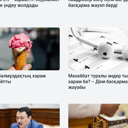
ке үндеу жолдады
басқарма жауап берді
балмұздақтың харам
Махаббат туралы әндер т
айтты
харам ба? – Діни басқарма
жауабы