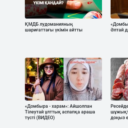
ҚМДБ лудоманияның
«Домбы
шариғаттағы үкімін айтты
Әлтай 
«Домбыра - харам»: Айшолпан
Ресейде
Тілеутай ұлттық аспапқа араша
шұжықт
түсті (ВИДЕО)
доңыз 