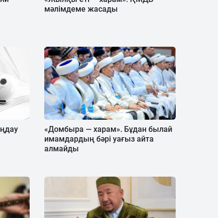
мәлімдеме жасады
ыңдау
«Домбыра — харам». Бұдан былай
имамдардың бәрі уағыз айта
алмайды