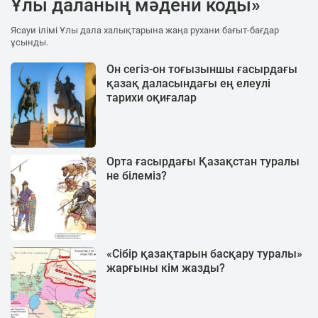
Ұлы даланың мәдени коды»
Ясауи ілімі Ұлы дала халықтарына жаңа рухани бағыт-бағдар
ұсынды.
Он сегіз-он тоғызыншы ғасырдағы
қазақ даласындағы ең елеулі
тарихи оқиғалар
Орта ғасырдағы Қазақстан туралы
не білеміз?
«Сібір қазақтарын басқару туралы»
жарғыны кім жазды?