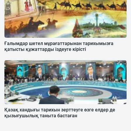
Ғалымдар шетел мұрағаттарынан тарихымызға
қатысты құжаттарды іздеуге кірісті
Қазақ хандығы тарихын зерттеуге өзге елдер де
қызығушылық таныта бастаған