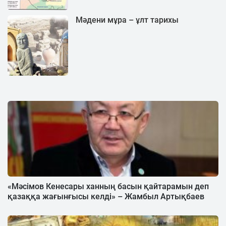
Мәдени мұра – ұлт тарихы
«Мәсімов Кенесары ханның басын қайтарамын деп
қазаққа жағынғысы келді» – Жамбыл Артықбаев