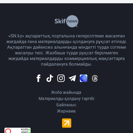
«SN.kz» ақпараттық порталына гиперсілтеме жасалған
жағдайда ғана материалдарды қолдануға рұқсат етіледі.
Ақпараттан дәйексөз алынғанда міндетті түрде сілтеме
жасалуы тиіс. Жазбаша түрде рұқсат берілмеген
жағдайда материалдарды коммерциялық мақсаттарға
пайдалануға болмайды.
Жоба жайында
Материалды қолдану тәртібі
Байланыс
Жарнама