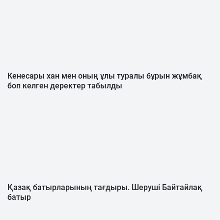
Кенесары хан мен оның ұлы туралы бұрын жұмбақ
боп келген деректер табылды
Қазақ батырларының тағдыры. Шеруші Байтайлақ
батыр