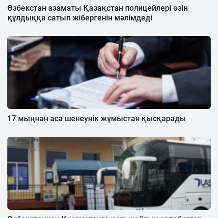
Өзбекстан азаматы Қазақстан полицейлері өзін
құлдыққа сатып жібергенін мәлімдеді
17 мыңнан аса шенеунік жұмыстан қысқарады