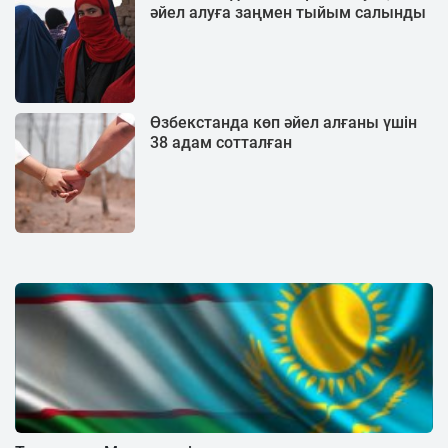
әйел алуға заңмен тыйым салынды
Өзбекстанда көп әйел алғаны үшін
38 адам сотталған