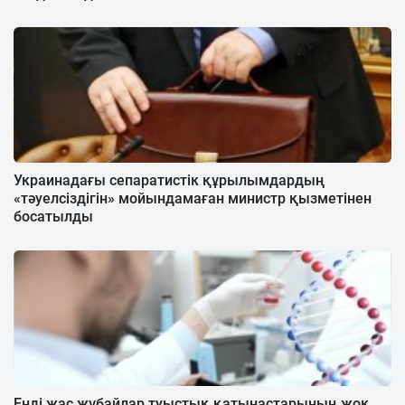
Украинадағы сепаратистік құрылымдардың
«тәуелсіздігін» мойындамаған министр қызметінен
босатылды
Енді жас жұбайлар туыстық қатынастарының жоқ