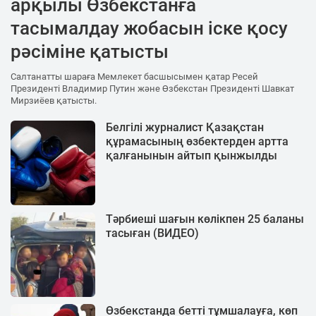
арқылы Өзбекстанға
тасымалдау жобасын іске қосу
рәсіміне қатысты
Салтанатты шараға Мемлекет басшысымен қатар Ресей
Президенті Владимир Путин және Өзбекстан Президенті Шавкат
Мирзиёев қатысты.
Белгілі журналист Қазақстан
құрамасының өзбектерден артта
қалғанынын айтып қынжылды
Тәрбиеші шағын көлікпен 25 баланы
тасыған (ВИДЕО)
Өзбекстанда бетті тұмшалауға, көп