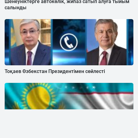
Шенеуніктерге автокөлік, жиһаз сатып алуға тыйым
салынды
Тоқаев Өзбекстан Президентімен сөйлесті
Өзбекстан елшілігі Қазақстанның Сыртқы істер