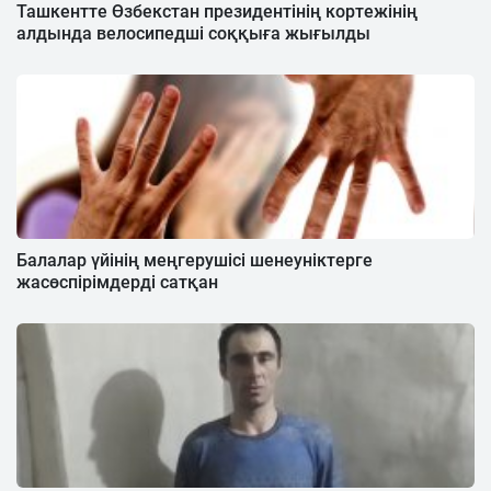
Ташкентте Өзбекстан президентінің кортежінің
алдында велосипедші соққыға жығылды
Балалар үйінің меңгерушісі шенеуніктерге
жасөспірімдерді сатқан