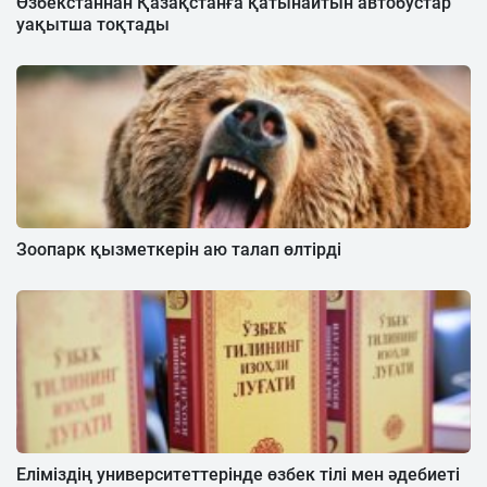
Өзбекстаннан Қазақстанға қатынайтын автобустар
уақытша тоқтады
Зоопарк қызметкерін аю талап өлтірді
Еліміздің университеттерінде өзбек тілі мен әдебиеті