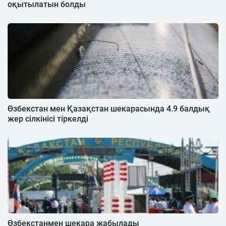
оқытылатын болды
Өзбекстан мен Қазақстан шекарасында 4.9 балдық
жер сілкінісі тіркелді
Өзбекстанмен шекара жабылады