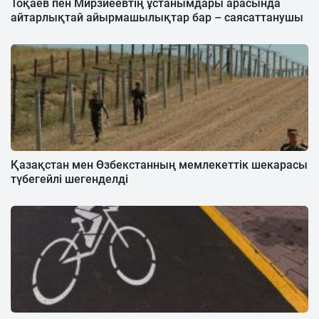
Тоқаев пен Мирзиеевтің ұстанымдары арасында
айтарлықтай айырмашылықтар бар – саясаттанушы
Қазақстан мен Өзбекстанның мемлекеттік шекарасы
түбегейлі шегенделді