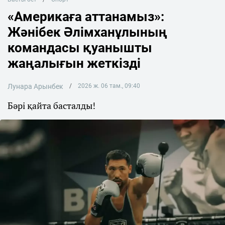
«Америкаға аттанамыз»:
Жәнібек Әлімханұлының
командасы қуанышты
жаңалығын жеткізді
Лунара Арынбек
2026 ж. 06 там., 09:40
Бәрі қайта басталды!