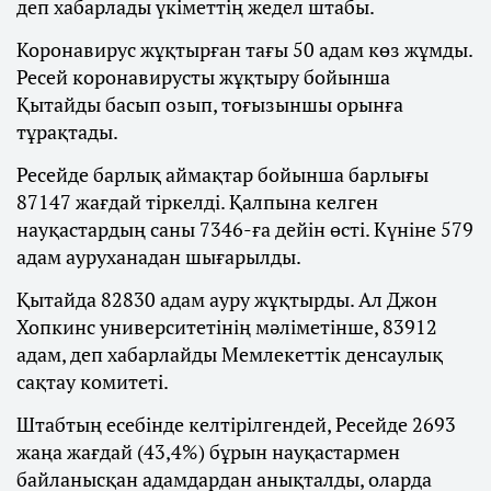
деп хабарлады үкіметтің жедел штабы.
Коронавирус жұқтырған тағы 50 адам көз жұмды.
Ресей коронавирусты жұқтыру бойынша
Қытайды басып озып, тоғызыншы орынға
тұрақтады.
Ресейде барлық аймақтар бойынша барлығы
87147 жағдай тіркелді. Қалпына келген
науқастардың саны 7346-ға дейін өсті. Күніне 579
адам ауруханадан шығарылды.
Қытайда 82830 адам ауру жұқтырды. Ал Джон
Хопкинс университетінің мәліметінше, 83912
адам, деп хабарлайды Мемлекеттік денсаулық
сақтау комитеті.
Штабтың есебінде келтірілгендей, Ресейде 2693
жаңа жағдай (43,4%) бұрын науқастармен
байланысқан адамдардан анықталды, оларда