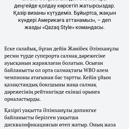
деңгейде қолдау көрсетіп жатырсыздар.
Қазір визаны күтудеміз. Бұйыртса, жақын
күндері Америкаға аттанамыз», – деп
жазды «Qazaq Style» командасы.
Еске салайық, бұған дейін Жәнібек Әлімханұлы
ресми түрде суперорта салмақ дәрежесіне
ауысқанын жариялаған болатын. Осыған
байланысты ол орта салмақтағы WBO әлем
чемпионы атағынан бас тартты. Кейін ұйым
қазақстандық боксшыны жаңа салмақ
дәрежесінің рейтингінде екінші орынға
орналастырды.
Қазіргі уақытта Әлімханұлы допингке
байланысты берілген уақытша
дисквалификациясын өтеп жатыр. Оның жаза