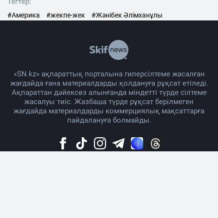
Тегтер:
#Америка
#жекпе-жек
#Жәнібек Әлімханұлы
«SN.kz» ақпараттық порталына гиперсілтеме жасалған
жағдайда ғана материалдарды қолдануға рұқсат етіледі.
Ақпараттан дәйексөз алынғанда міндетті түрде сілтеме
жасалуы тиіс. Жазбаша түрде рұқсат берілмеген
жағдайда материалдарды коммерциялық мақсаттарға
пайдалануға болмайды.
Жоба жайында
Материалды қолдану тәртібі
Байланыс
Жарнама