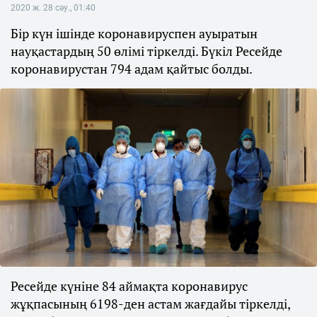
2020 ж. 28 сәу., 01:40
Бір күн ішінде коронавируспен ауыратын
науқастардың 50 өлімі тіркелді. Бүкіл Ресейде
коронавирустан 794 адам қайтыс болды.
Ресейде күніне 84 аймақта коронавирус
жұқпасының 6198-ден астам жағдайы тіркелді,