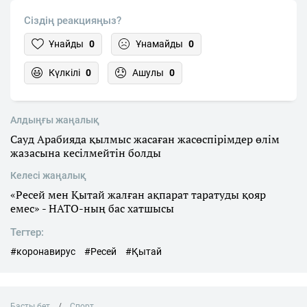
Сіздің реакцияңыз?
Ұнайды
0
Ұнамайды
0
Күлкілі
0
Ашулы
0
Алдыңғы жаңалық
Сауд Арабияда қылмыс жасаған жасөспірімдер өлім
жазасына кесілмейтін болды
Келесі жаңалық
«Ресей мен Қытай жалған ақпарат таратуды қояр
емес» - НАТО-ның бас хатшысы
Тегтер:
#коронавирус
#Ресей
#Қытай
Басты бет
Спорт