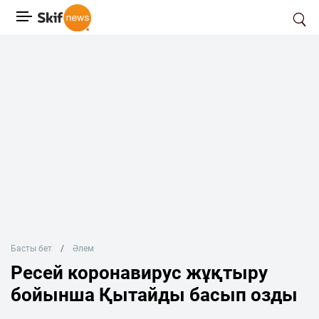
Басты бет
Әлем
Ресей коронавирус жұқтыру
бойынша Қытайды басып озды