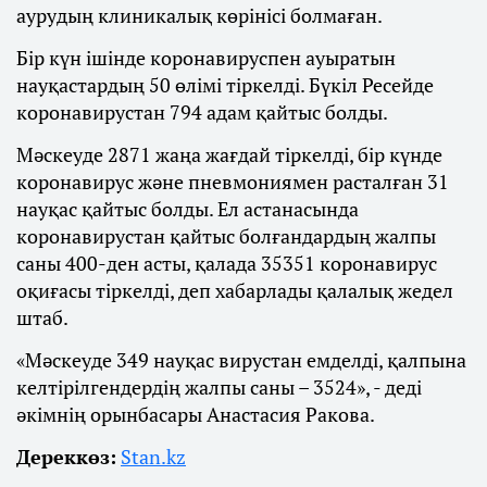
аурудың клиникалық көрінісі болмаған.
Бір күн ішінде коронавируспен ауыратын
науқастардың 50 өлімі тіркелді. Бүкіл Ресейде
коронавирустан 794 адам қайтыс болды.
Мәскеуде 2871 жаңа жағдай тіркелді, бір күнде
коронавирус және пневмониямен расталған 31
науқас қайтыс болды. Ел астанасында
коронавирустан қайтыс болғандардың жалпы
саны 400-ден асты, қалада 35351 коронавирус
оқиғасы тіркелді, деп хабарлады қалалық жедел
штаб.
«Мәскеуде 349 науқас вирустан емделді, қалпына
келтірілгендердің жалпы саны – 3524», - деді
әкімнің орынбасары Анастасия Ракова.
Дереккөз:
Stan.kz