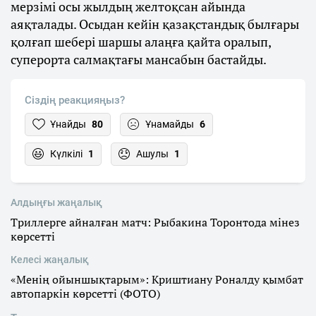
мерзімі осы жылдың желтоқсан айында
аяқталады. Осыдан кейін қазақстандық былғары
қолғап шебері шаршы алаңға қайта оралып,
суперорта салмақтағы мансабын бастайды.
Сіздің реакцияңыз?
Ұнайды
80
Ұнамайды
6
Күлкілі
1
Ашулы
1
Алдыңғы жаңалық
Триллерге айналған матч: Рыбакина Торонтода мінез
көрсетті
Келесі жаңалық
«Менің ойыншықтарым»: Криштиану Роналду қымбат
автопаркін көрсетті (ФОТО)