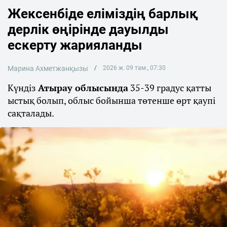
Жексенбіде еліміздің барлық
дерлік өңірінде дауылды
ескерту жарияланды
Марина Ахметжанқызы
2026 ж. 09 там., 07:30
Күндіз
Атырау облысында
35-39 градус қатты
ыстық болып, облыс бойынша төтенше өрт қаупі
сақталады.