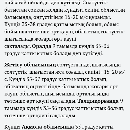
найзағай ойнайды деп күтіледі. Солтүстік-
батыстан соққан желдің күндізгі екпіні облыстың
батысында, оңтүстігінде 15-20 м/с құрайды.
Күндіз 35-38 градус қатты ыстық болып, облыс
бойынша төтенше өрт қаупі, облыстың солтүстік-
шығысында жоғары өрт қаупі
сақталады.
Оралда
9 тамызда күндіз 35-36
градус қатты ыстық болады деп күтіледі.
Жетісу облысының
солтүстігінде, шығысында
солтүстік-шығыстан жел соғады, екпіні - 15-20 м/
с. Күндіз 35-37 градус қатты ыстық болып,
облыстың оңтүстігінде, батысында жоғары өрт
қаупі, облыстың шығысында, орталығында
төтенше өрт қаупі сақталады.
Талдықорғанда
9
тамызда күндіз 35-36 градус қатты ыстық болып,
төтенше өрт қаупі сақталады.
Күндіз
Ақмола облысында
35 градус қатты