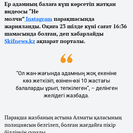
Ер адамның балаға күш көрсетіп жатқан
видеосы “Не
молчи”
Instagram
парақшасында
жарияланды. Оқиға 23 шілде күні сағат 16:36
шамасында болған, деп хабарлайды
Skifnews.kz
ақпарат порталы.
“Ол жан-жағында адамның жоқ екеніне
көз жеткізіп, өзінен-өзі 10 жастағы
балаларды ұрып, тепкілеген”, – делінген
желідегі жазбада.
Парақша жазбаның астына Алматы қаласының
полициясын белгілеп, болған жағдайға пікір
білдіруін сұрады.