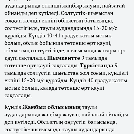
аудандарында өткінші жаңбыр жауып, найзағай
ойнайды деп күтіледі. Солтүстік-шығыстан
соққан желдің екпіні облыстың батысында,
солтүстігінде, таулы аудандарында 15-20 м/с
құрайды. Күндіз 40-41 градус қатты ыстық
болып, облыс бойынша төтенше өрт қаупі,
облыстың солтүстігінде, шығысында жоғары өрт
қаупі сақталады.
Шымкентте
9 тамызда
төтенше өрт қаупі сақталады.
Түркістанда
9
тамызда солтүстік-шығыстан жел соғып, күндізгі
екпіні 15-20 м/с құрайды. Күндіз 40 градус қатты
ыстық болып, қалада төтенше өрт қаупі
сақталады.
Күндіз
Жамбыл облысының
таулы
аудандарында жаңбыр жауып, найзағай ойнайды
деп күтіледі. Облыстың оңтүстік-батысында,
солтүстік-шығысында, таулы аудандарында