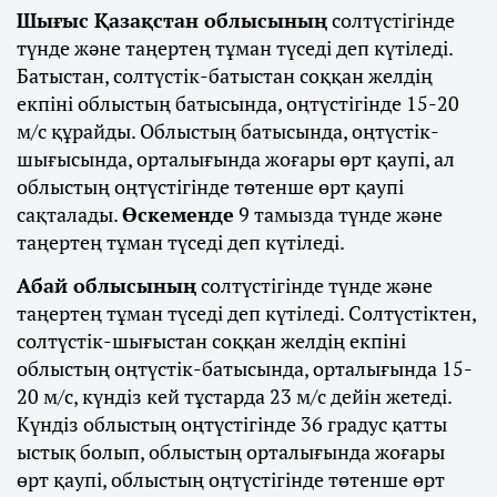
Шығыс Қазақстан облысының
солтүстігінде
түнде және таңертең тұман түседі деп күтіледі.
Батыстан, солтүстік-батыстан соққан желдің
екпіні облыстың батысында, оңтүстігінде 15-20
м/с құрайды. Облыстың батысында, оңтүстік-
шығысында, орталығында жоғары өрт қаупі, ал
облыстың оңтүстігінде төтенше өрт қаупі
сақталады.
Өскеменде
9 тамызда түнде және
таңертең тұман түседі деп күтіледі.
Абай облысының
солтүстігінде түнде және
таңертең тұман түседі деп күтіледі. Солтүстіктен,
солтүстік-шығыстан соққан желдің екпіні
облыстың оңтүстік-батысында, орталығында 15-
20 м/с, күндіз кей тұстарда 23 м/с дейін жетеді.
Күндіз облыстың оңтүстігінде 36 градус қатты
ыстық болып, облыстың орталығында жоғары
өрт қаупі, облыстың оңтүстігінде төтенше өрт