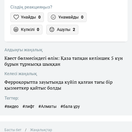
Сіздің реакцияңыз?
Ұнайды
0
Ұнамайды
0
Күлкілі
0
Ашулы
2
Алдыңғы жаңалық
Квест бөлмесіндегі өлім: Қаза тапқан келіншек 5 күн
бұрын тұрмысқа шыққан
Келесі жаңалық
Ферроқорытпа зауытында күйіп қалған тағы бір
қызметкер қайтыс болды
Тегтер:
#видео
#лифт
#Алматы
#бала ұру
Басты бет
Жаңалықтар