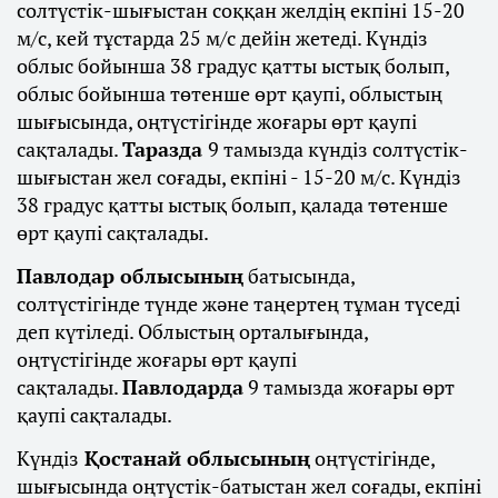
солтүстік-шығыстан соққан желдің екпіні 15-20
м/с, кей тұстарда 25 м/с дейін жетеді. Күндіз
облыс бойынша 38 градус қатты ыстық болып,
облыс бойынша төтенше өрт қаупі, облыстың
шығысында, оңтүстігінде жоғары өрт қаупі
сақталады.
Таразда
9 тамызда күндіз солтүстік-
шығыстан жел соғады, екпіні - 15-20 м/с. Күндіз
38 градус қатты ыстық болып, қалада төтенше
өрт қаупі сақталады.
Павлодар облысының
батысында,
солтүстігінде түнде және таңертең тұман түседі
деп күтіледі. Облыстың орталығында,
оңтүстігінде жоғары өрт қаупі
сақталады.
Павлодарда
9 тамызда жоғары өрт
қаупі сақталады.
Күндіз
Қостанай облысының
оңтүстігінде,
шығысында оңтүстік-батыстан жел соғады, екпіні