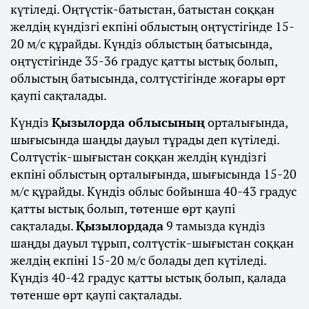
күтіледі. Оңтүстік-батыстан, батыстан соққан
желдің күндізгі екпіні облыстың оңтүстігінде 15-
20 м/с құрайды. Күндіз облыстың батысында,
оңтүстігінде 35-36 градус қатты ыстық болып,
облыстың батысында, солтүстігінде жоғары өрт
қаупі сақталады.
Күндіз
Қызылорда облысының
орталығында,
шығысында шаңды дауыл тұрады деп күтіледі.
Солтүстік-шығыстан соққан желдің күндізгі
екпіні облыстың орталығында, шығысында 15-20
м/с құрайды. Күндіз облыс бойынша 40-43 градус
қатты ыстық болып, төтенше өрт қаупі
сақталады.
Қызылордада
9 тамызда күндіз
шаңды дауыл тұрып, солтүстік-шығыстан соққан
желдің екпіні 15-20 м/с болады деп күтіледі.
Күндіз 40-42 градус қатты ыстық болып, қалада
төтенше өрт қаупі сақталады.