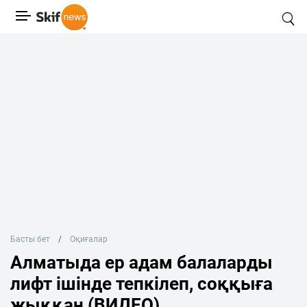
Басты бет
Оқиғалар
Алматыда ер адам балаларды
лифт ішінде тепкілеп, соққыға
жыққан (ВИДЕО)