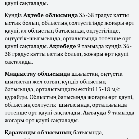
қаупі сақталады.
Күндіз
Ақтөбе облысында
35-38 градус қатты
ыстық болып, облыстың солтүстігінде жоғары өрт
қаупі, ал облыстың батысында, оңтүстігінде,
оңтүстік-шығысында, орталығында төтенше өрт
қаупі сақталады.
Ақтөбеде
9 тамызда күндіз 36-
38 градус қатты ыстық болып, жоғары өрт қаупі
сақталады.
Маңғыстау облысында
шығыстан, оңтүстік-
шығыстан жел соғып, күндіз облыстың
батысында, орталығындағы екпіні 15-18 м/с
құрайды. Облыстың батысында жоғары өрт қаупі,
облыстың солтүстік-шығысында, орталығында
төтенше өрт қаупі сақталады.
Ақтауда
9 тамызда
жоғары өрт қаупі сақталады.
Қарағанды облысының
батысында,