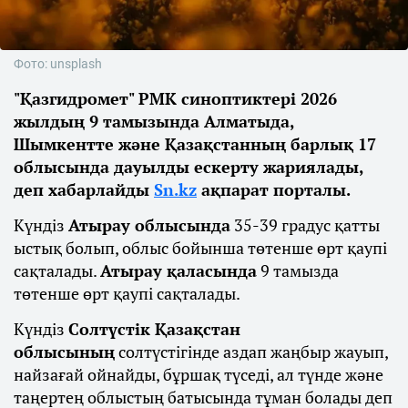
Фото: unsplash
"Қазгидромет" РМК синоптиктері 2026
жылдың 9 тамызында Алматыда,
Шымкентте және Қазақстанның барлық 17
облысында дауылды ескерту жариялады,
деп хабарлайды
Sn.kz
ақпарат порталы.
Күндіз
Атырау облысында
35-39 градус қатты
ыстық болып, облыс бойынша төтенше өрт қаупі
сақталады.
Атырау қаласында
9 тамызда
төтенше өрт қаупі сақталады.
Күндіз
Солтүстік Қазақстан
облысының
солтүстігінде аздап жаңбыр жауып,
найзағай ойнайды, бұршақ түседі, ал түнде және
таңертең облыстың батысында тұман болады деп