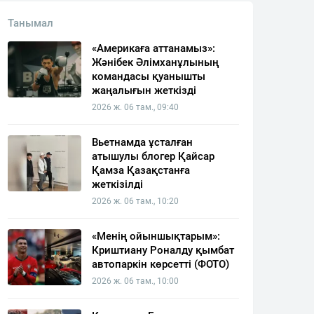
Танымал
«Америкаға аттанамыз»:
Жәнібек Әлімханұлының
командасы қуанышты
жаңалығын жеткізді
2026 ж. 06 там., 09:40
Вьетнамда ұсталған
атышулы блогер Қайсар
Қамза Қазақстанға
жеткізілді
2026 ж. 06 там., 10:20
«Менің ойыншықтарым»:
Криштиану Роналду қымбат
автопаркін көрсетті (ФОТО)
2026 ж. 06 там., 10:00