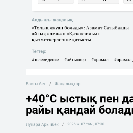
Алдыңғы жаңалық
«Толық жауап болады»: Азамат Сатыбалды
айлық алмаған «Қазақфильм»
қызметкерлеріне қатысты
Тегтер:
#телевидение
#айтыскер
#орамал
#орамал 
Басты бет
Жаңалықтар
+40°C ыстық пен да
райы қандай бола
Лунара Арынбек
2026 ж. 07 там., 07:30