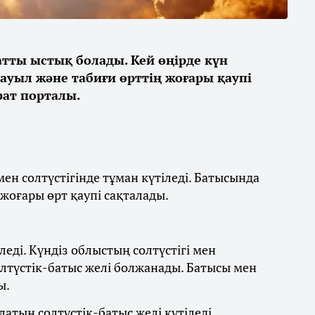
қатты ыстық болады. Кей өңірде күн
дауыл және табиғи өрттің жоғары қаупі
ат порталы.
ен солтүстігінде тұман күтіледі. Батысында
 жоғары өрт қаупі сақталады.
леді. Күндіз облыстың солтүстігі мен
олтүстік-батыс желі болжанады. Батысы мен
ы.
латын солтүстік-батыс желі күтіледі.