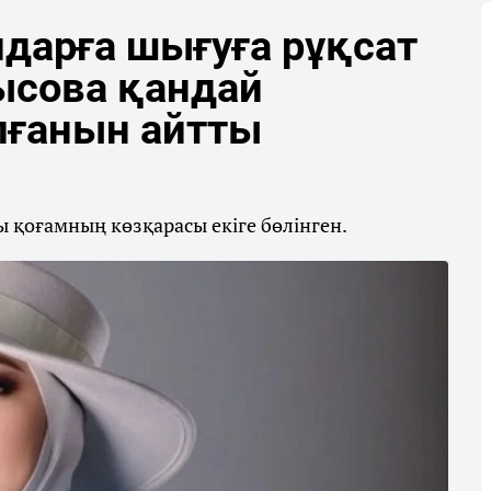
дарға шығуға рұқсат
ысова қандай
лғанын айтты
 қоғамның көзқарасы екіге бөлінген.