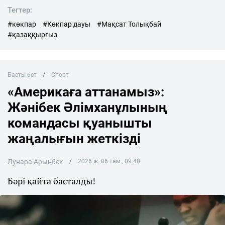
Тегтер:
#көкпар
#Көкпар дауы
#Мақсат Толықбай
#қазаққырғыз
Басты бет
Спорт
«Америкаға аттанамыз»:
Жәнібек Әлімханұлының
командасы қуанышты
жаңалығын жеткізді
Лунара Арынбек
2026 ж. 06 там., 09:40
Бәрі қайта басталды!