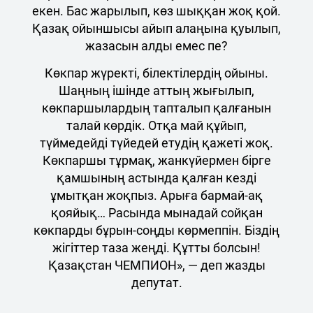
екен. Бас жарылып, көз шыққан жоқ қой.
Қазақ ойыншысы айып алаңына қуылып,
жазасын алды емес пе?
Көкпар жүректі, білектілердің ойыны.
Шаңның ішінде аттың жығылып,
көкпаршылардың тапталып қалғанын
талай көрдік. Отқа май құйып,
түймедейді түйедей етудің қажеті жоқ.
Көкпаршы тұрмақ, жанкүйермен бірге
қамшының астында қалған кезді
ұмытқан жоқпыз. Арыға бармай-ақ
қояйық… Расында мынадай сойқан
көкпарды бұрын-соңды көрмеппін. Біздің
жігіттер таза жеңді. Құтты болсын!
Қазақстан ЧЕМПИОН», — деп жазды
депутат.