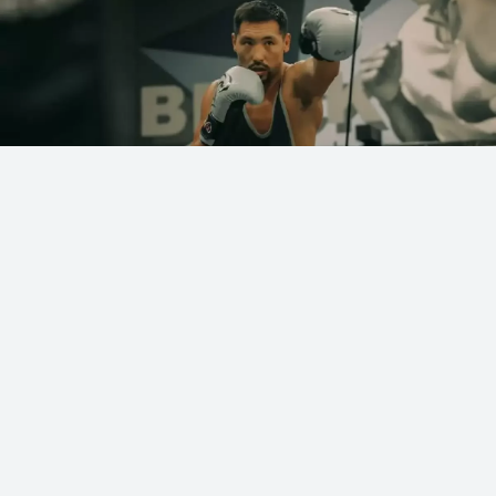
Фото: Әлеуметтік желіден
Қазақстандық кәсіпқой боксшы Жәнібек
Әлімханұлының командасы алдағы
жоспарларымен бөлісті, деп хабарлайды
Sn.kz
ақпарат порталы.
«Qazaq Style» командасының мәліметінше,
қазақстандық боксшы қазір АҚШ визасын күтіп
отыр және құжат дайын болған жағдайда жақын
күндері Америкаға аттанады.