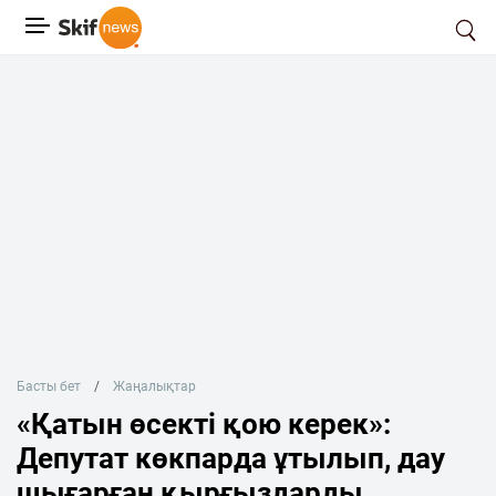
Басты бет
Жаңалықтар
«Қатын өсекті қою керек»:
Депутат көкпарда ұтылып, дау
шығарған қырғыздарды