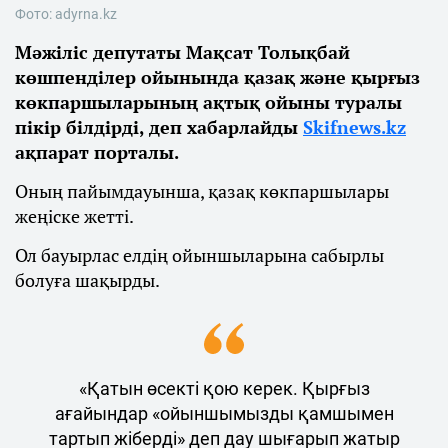
Фото: adyrna.kz
Мәжіліс депутаты Мақсат Толықбай
көшпенділер ойынында қазақ және қырғыз
көкпаршыларының ақтық ойыны туралы
пікір білдірді, деп хабарлайды
Skifnews.kz
ақпарат порталы.
Оның пайымдауынша, қазақ көкпаршылары
жеңіске жетті.
Ол бауырлас елдің ойыншыларына сабырлы
болуға шақырды.
«Қатын өсекті қою керек. Қырғыз
ағайындар «ойыншымызды қамшымен
тартып жіберді» деп дау шығарып жатыр