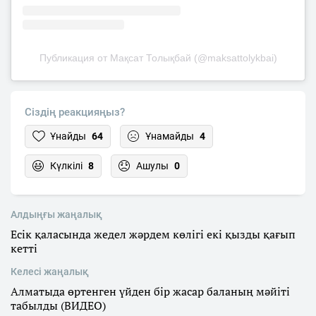
Публикация от Мақсат Толықбай (@maksattolykbai)
Сіздің реакцияңыз?
Ұнайды
64
Ұнамайды
4
Күлкілі
8
Ашулы
0
Алдыңғы жаңалық
Есік қаласында жедел жәрдем көлігі екі қызды қағып
кетті
Келесі жаңалық
Алматыда өртенген үйден бір жасар баланың мәйіті
табылды (ВИДЕО)