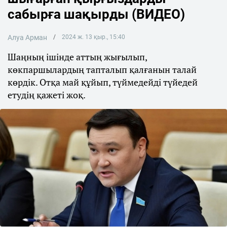
сабырға шақырды (ВИДЕО)
Алуа Арман
2024 ж. 13 қыр., 15:40
Шаңның ішінде аттың жығылып,
көкпаршылардың тапталып қалғанын талай
көрдік. Отқа май құйып, түймедейді түйедей
етудің қажеті жоқ.