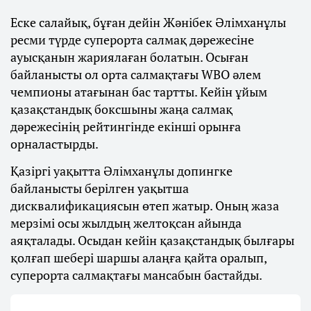
Еске салайық, бұған дейін Жәнібек Әлімханұлы
ресми түрде суперорта салмақ дәрежесіне
ауысқанын жариялаған болатын. Осыған
байланысты ол орта салмақтағы WBO әлем
чемпионы атағынан бас тартты. Кейін ұйым
қазақстандық боксшыны жаңа салмақ
дәрежесінің рейтингінде екінші орынға
орналастырды.
Қазіргі уақытта Әлімханұлы допингке
байланысты берілген уақытша
дисквалификациясын өтеп жатыр. Оның жаза
мерзімі осы жылдың желтоқсан айында
аяқталады. Осыдан кейін қазақстандық былғары
қолғап шебері шаршы алаңға қайта оралып,
суперорта салмақтағы мансабын бастайды.