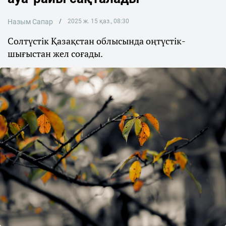
Назым Сапар
2025 ж. 15 қаз., 08:30
Солтүстік Қазақстан облысында оңтүстік-
шығыстан жел соғады.