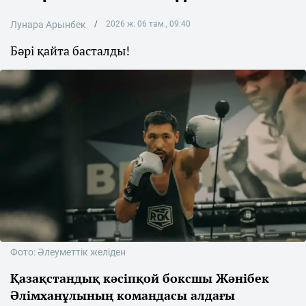
Лунара Арынбек
2026 ж. 06 там., 09:40
Бәрі қайта басталды!
Фото: Әлеуметтік желіден
Қазақстандық кәсіпқой боксшы Жәнібек
Әлімханұлының командасы алдағы