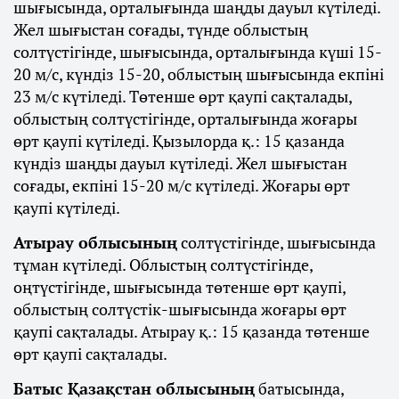
шығысында, орталығында шаңды дауыл күтіледі.
Жел шығыстан соғады, түнде облыстың
солтүстігінде, шығысында, орталығында күші 15-
20 м/с, күндіз 15-20, облыстың шығысында екпіні
23 м/с күтіледі. Төтенше өрт қаупі сақталады,
облыстың солтүстігінде, орталығында жоғары
өрт қаупі күтіледі. Қызылорда қ.: 15 қазанда
күндіз шаңды дауыл күтіледі. Жел шығыстан
соғады, екпіні 15-20 м/с күтіледі. Жоғары өрт
қаупі күтіледі.
Атырау облысының
солтүстігінде, шығысында
тұман күтіледі. Облыстың солтүстігінде,
оңтүстігінде, шығысында төтенше өрт қаупі,
облыстың солтүстік-шығысында жоғары өрт
қаупі сақталады. Атырау қ.: 15 қазанда төтенше
өрт қаупі сақталады.
Батыс Қазақстан облысының
батысында,