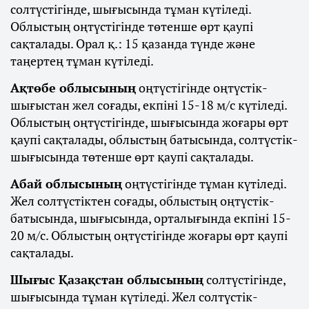
солтүстігінде, шығысында тұман күтіледі.
Облыстың оңтүстігінде төтенше өрт қаупі
сақталады. Орал қ.: 15 қазанда түнде және
таңертең тұман күтіледі.
Ақтөбе облысының
оңтүстігінде оңтүстік-
шығыстан жел соғады, екпіні 15-18 м/с күтіледі.
Облыстың оңтүстігінде, шығысында жоғары өрт
қаупі сақталады, облыстың батысында, солтүстік-
шығысында төтенше өрт қаупі сақталады.
Абай облысының
оңтүстігінде тұман күтіледі.
Жел солтүстіктен соғады, облыстың оңтүстік-
батысында, шығысында, орталығында екпіні 15-
20 м/с. Облыстың оңтүстігінде жоғары өрт қаупі
сақталады.
Шығыс Қазақстан облысының
солтүстігінде,
шығысында тұман күтіледі. Жел солтүстік-