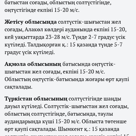
батыстан соғады, облыстың солтүстігінде,
оңтүстігінде екпіні 15-20 м/с.
Жетісу облысында
солтүстік-шығыстан жел
соғады, Алакөл көлдері ауданында екпіні 15-20,
кей уақыттарда 23-28 м/с. Түнде 2-7 градус үсік
күтіледі. Талдықорған қ.: 15 қазанда түнде 5-7
градус үсік күтіледі.
Ақмола облысының
батысында оңтүстік-
шығыстан жел соғады, екпіні 15-20 м/с.
Облыстың оңтүстік-батысында жоғары өрт қаупі
сақталады.
Түркістан облысының
солтүстігінде шаңды
дауыл күтіледі. Солтүстік-шығыстан жел соғады,
облыстың солтүстігінде, батысында, таулы
аудандарында күші 15-20 м/с. Облыста төтенше
өрт қаупі сақталады. Шымкент қ.: 15 қазанда