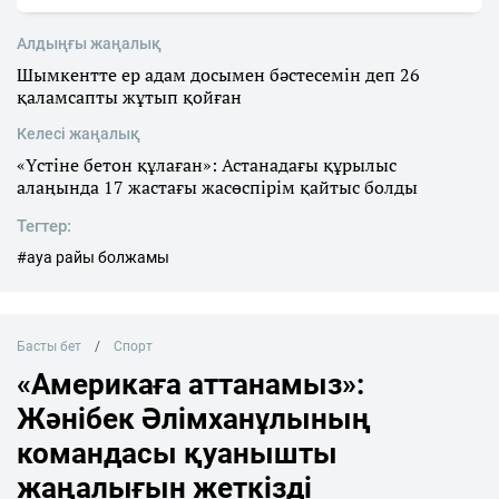
Алдыңғы жаңалық
Шымкентте ер адам досымен бәстесемін деп 26
қаламсапты жұтып қойған
Келесі жаңалық
«Үстіне бетон құлаған»: Астанадағы құрылыс
алаңында 17 жастағы жасөспірім қайтыс болды
Тегтер:
#ауа райы болжамы
Басты бет
Спорт
«Америкаға аттанамыз»:
Жәнібек Әлімханұлының
командасы қуанышты
жаңалығын жеткізді