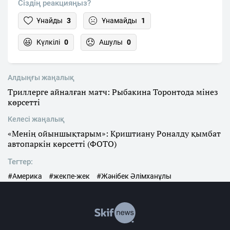
Сіздің реакцияңыз?
Ұнайды
3
Ұнамайды
1
Күлкілі
0
Ашулы
0
Алдыңғы жаңалық
Триллерге айналған матч: Рыбакина Торонтода мінез
көрсетті
Келесі жаңалық
«Менің ойыншықтарым»: Криштиану Роналду қымбат
автопаркін көрсетті (ФОТО)
Тегтер:
#Америка
#жекпе-жек
#Жәнібек Әлімханұлы