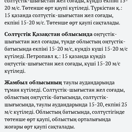
солтүстік-шығыстан жел соғады, күндіз екпіні 15-
20 м/с. Төтенше өрт қаупі күтіледі. Түркістан қ.:
15 қазанда солтүстік-шығыстан жел соғады,
екпіні 15-20 м/с. Төтенше өрт қаупі сақталады.
Солтүстік Қазақстан облысында
оңтүстік-
шығыстан жел соғады, түнде облыстың оңтүстік-
батысында екпіні 15-20 м/с, күндіз күші 15-20 м/с
күтіледі. Петропавл қ.: 15 қазанда күндіз
оңтүстік-шығыстан жел соғады, күші 15-20 м/с
күтіледі.
Жамбыл облысының
таулы аудандарында
тұман күтіледі. Солтүстік-шығыстан жел соғады,
облыстың оңтүстік-батысында, солтүстік-
шығысында, таулы аудандарында 15-20, екпіні 25
м/с күтіледі. Облыстың батысында, солтүстігінде
төтенше өрт қаупі, облыстың орталығында
жоғары өрт қаупі сақталады.