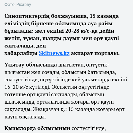
Фото: Pixabay
Синоптиктердің болжауынша, 15 қазанда
еліміздің бірнеше облысында ауа райы
бұзылады: жел екпіні 20-28 м/с-қа дейін
жетіп, тұман, шаңды дауыл мен өрт қаупі
сақталады, деп
хабарлайды
Skifnews.kz
ақпарат порталы.
Ұлытау облысында
шығыстан, оңтүстік-
шығыстан жел соғады, облыстың батысында,
солтүстігінде, оңтүстігінде кей уақыттарда екпіні
15-20 м/с күтіледі. Облыстың оңтүстігінде
төтенше өрт қаупі сақталады, облыстың
шығысында, орталығында жоғары өрт қаупі
сақталады. Жезқазған қ.: 15 қазанда жоғары өрт
қаупі сақталады.
Қызылорда облысының
солтүстігінде,