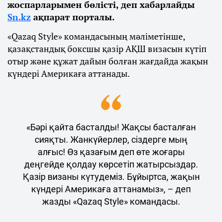
жоспарларымен бөлісті, деп хабарлайды
Sn.kz
ақпарат порталы.
«Qazaq Style» командасының мәліметінше,
қазақстандық боксшы қазір АҚШ визасын күтіп
отыр және құжат дайын болған жағдайда жақын
күндері Америкаға аттанады.
«Бәрі қайта басталды! Жақсы басталған
сияқты. Жанкүйерлер, сіздерге мың
алғыс! Өз қазағым деп өте жоғары
деңгейде қолдау көрсетіп жатырсыздар.
Қазір визаны күтудеміз. Бұйыртса, жақын
күндері Америкаға аттанамыз», – деп
жазды «Qazaq Style» командасы.