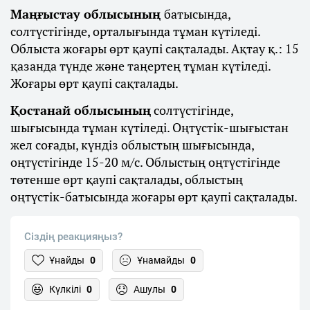
Маңғыстау облысының
батысында,
солтүстігінде, орталығында тұман күтіледі.
Облыста жоғары өрт қаупі сақталады. Ақтау қ.: 15
қазанда түнде және таңертең тұман күтіледі.
Жоғары өрт қаупі сақталады.
Қостанай облысының
солтүстігінде,
шығысында тұман күтіледі. Оңтүстік-шығыстан
жел соғады, күндіз облыстың шығысында,
оңтүстігінде 15-20 м/с. Облыстың оңтүстігінде
төтенше өрт қаупі сақталады, облыстың
оңтүстік-батысында жоғары өрт қаупі сақталады.
Сіздің реакцияңыз?
Ұнайды
0
Ұнамайды
0
Күлкілі
0
Ашулы
0