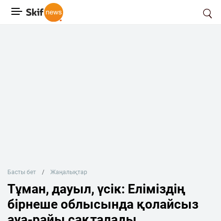
Басты бет
Жаңалықтар
Тұман, дауыл, үсік: Еліміздің
бірнеше облысында қолайсыз
ауа-райы сақталады