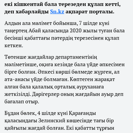
екі кішкентай бала терезеден құлап кетті,
деп хабарлайды
Sn.kz
ақпарат порталы.
Алдын ала мәлімет бойынша, 7 шілде күні
таңертең Абай қаласында 2020 жылы туған бала
бесінші қабаттағы пәтердің терезесінен құлап
кеткен.
Төтенше жағдайлар департаментінің
мәліметінше, оқиға кезінде бала үйде әпкесімен
бірге болған. Әпкесі көрші бөлмеде жүрген, ал
ата-анасы үйде болмаған. Көптеген жарақат
алған бала қалалық орталық ауруханаға
жеткізілді. Дәрігерлер оның жағдайын ауыр деп
бағалап отыр.
Бұдан бөлек, 4 шілде күні Қарағанды
қаласындағы Зелинский көшесінде тағы бір
қайғылы жағдай болған. Екі қабатты тұрғын