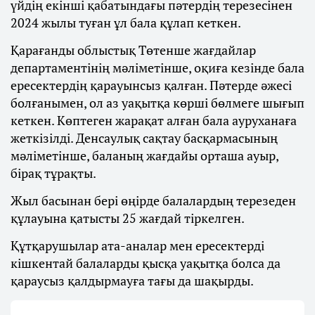
үйдің екінші қабатындағы пәтердің терезесінен
2024 жылы туған ұл бала құлап кеткен.
Қарағанды облыстық Төтенше жағдайлар
департаментінің мәліметінше, оқиға кезінде бала
ересектердің қарауынсыз қалған. Пәтерде әжесі
болғанымен, ол аз уақытқа көрші бөлмеге шығып
кеткен. Көптеген жарақат алған бала ауруханаға
жеткізілді. Денсаулық сақтау басқармасының
мәліметінше, баланың жағдайы орташа ауыр,
бірақ тұрақты.
Жыл басынан бері өңірде балалардың терезеден
құлауына қатысты 25 жағдай тіркелген.
Құтқарушылар ата-аналар мен ересектерді
кішкентай балаларды қысқа уақытқа болса да
қараусыз қалдырмауға тағы да шақырды.