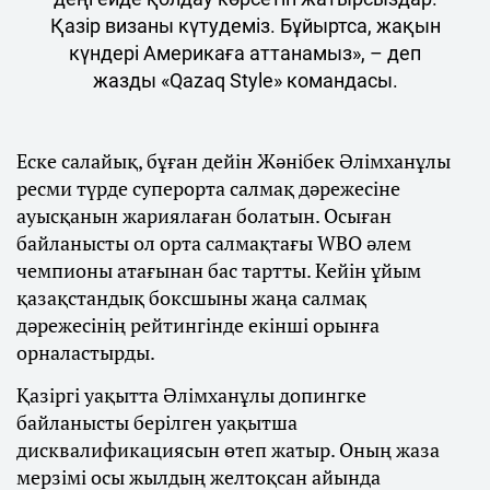
Қазір визаны күтудеміз. Бұйыртса, жақын
күндері Америкаға аттанамыз», – деп
жазды «Qazaq Style» командасы.
Еске салайық, бұған дейін Жәнібек Әлімханұлы
ресми түрде суперорта салмақ дәрежесіне
ауысқанын жариялаған болатын. Осыған
байланысты ол орта салмақтағы WBO әлем
чемпионы атағынан бас тартты. Кейін ұйым
қазақстандық боксшыны жаңа салмақ
дәрежесінің рейтингінде екінші орынға
орналастырды.
Қазіргі уақытта Әлімханұлы допингке
байланысты берілген уақытша
дисквалификациясын өтеп жатыр. Оның жаза
мерзімі осы жылдың желтоқсан айында