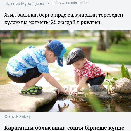
Шаттық Мұратқызы
2026 ж. 08 шіл., 12:20
Жыл басынан бері өңірде балалардың терезеден
құлауына қатысты 25 жағдай тіркелген.
Фото: Pixabay
Қарағанды облысында соңғы бірнеше күнде