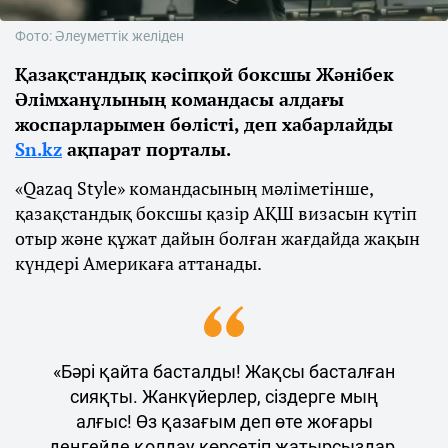
Фото: Әлеуметтік желіден
Қазақстандық кәсіпқой боксшы Жәнібек
Әлімханұлының командасы алдағы
жоспарларымен бөлісті, деп хабарлайды
Sn.kz
ақпарат порталы.
«Qazaq Style» командасының мәліметінше,
қазақстандық боксшы қазір АҚШ визасын күтіп
отыр және құжат дайын болған жағдайда жақын
күндері Америкаға аттанады.
«Бәрі қайта басталды! Жақсы басталған
сияқты. Жанкүйерлер, сіздерге мың
алғыс! Өз қазағым деп өте жоғары
деңгейде қолдау көрсетіп жатырсыздар.