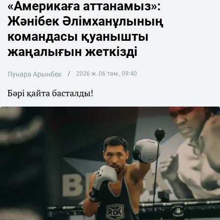
«Америкаға аттанамыз»:
Жәнібек Әлімханұлының
командасы қуанышты
жаңалығын жеткізді
Лунара Арынбек
2026 ж. 06 там., 09:40
Бәрі қайта басталды!