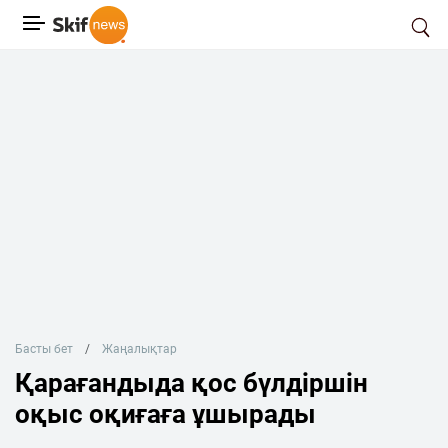
Басты бет
Жаңалықтар
Қарағандыда қос бүлдіршін
оқыс оқиғаға ұшырады