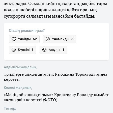
аяқталады. Осыдан кейін қазақстандық былғары
қолғап шебері шаршы алаңға қайта оралып,
суперорта салмақтағы мансабын бастайды.
Сіздің реакцияңыз?
Ұнайды
62
Ұнамайды
6
Күлкілі
1
Ашулы
1
Алдыңғы жаңалық
Триллерге айналған матч: Рыбакина Торонтода мінез
көрсетті
Келесі жаңалық
«Менің ойыншықтарым»: Криштиану Роналду қымбат
автопаркін көрсетті (ФОТО)
Тегтер: