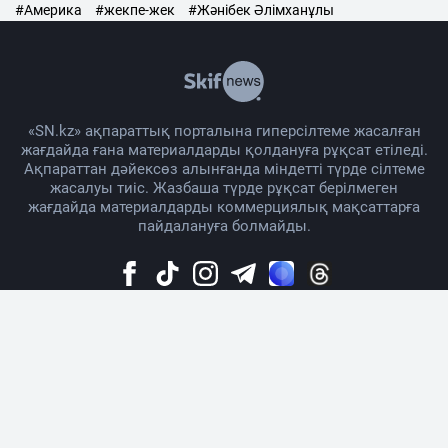
#Америка
#жекпе-жек
#Жәнібек Әлімханұлы
«SN.kz» ақпараттық порталына гиперсілтеме жасалған
жағдайда ғана материалдарды қолдануға рұқсат етіледі.
Ақпараттан дәйексөз алынғанда міндетті түрде сілтеме
жасалуы тиіс. Жазбаша түрде рұқсат берілмеген
жағдайда материалдарды коммерциялық мақсаттарға
пайдалануға болмайды.
Жоба жайында
Материалды қолдану тәртібі
Байланыс
Жарнама