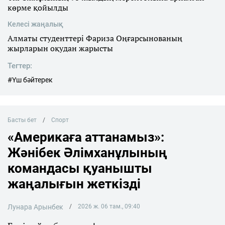
көрме қойылды
Келесі жаңалық
Алматы студенттері Фариза Оңғарсынованың
жырларын оқудан жарысты
Тегтер:
#Үш бәйтерек
Басты бет
Спорт
«Америкаға аттанамыз»:
Жәнібек Әлімханұлының
командасы қуанышты
жаңалығын жеткізді
Лунара Арынбек
2026 ж. 06 там., 09:40