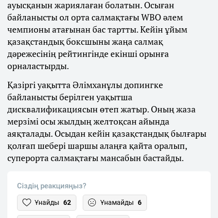
ауысқанын жариялаған болатын. Осыған
байланысты ол орта салмақтағы WBO әлем
чемпионы атағынан бас тартты. Кейін ұйым
қазақстандық боксшыны жаңа салмақ
дәрежесінің рейтингінде екінші орынға
орналастырды.
Қазіргі уақытта Әлімханұлы допингке
байланысты берілген уақытша
дисквалификациясын өтеп жатыр. Оның жаза
мерзімі осы жылдың желтоқсан айында
аяқталады. Осыдан кейін қазақстандық былғары
қолғап шебері шаршы алаңға қайта оралып,
суперорта салмақтағы мансабын бастайды.
Сіздің реакцияңыз?
Ұнайды
62
Ұнамайды
6