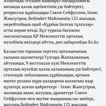
Алматыда «Рухани жаңғыру» бағдарламасы
аясында қазақ әдебиетінің үш бәйтерегі,
репрессия құрбандары Сәкен Сейфуллин, Ілияс
Жансүгіров, Бейімбет Майлиннің 125 жылдық
мерейтойына орай «Құрбан болған тұлғалар»
атты көрме өтеді. Бұл туралы баспасөз
мәслихатында ҚР Мемлекеттік орталық
музейінің өкілдері айтты, деп хабарлайды Sn.kz.
Қазақстан тарихын зерттеу орталығының
ғылыми қызметкері Гүлсара Жапақованың
айтуынша, 9 желтоқсан күні Мемлекеттік
орталық музейде қазақ халықының үш бәйтерегі,
сталиндік зобалаңның құрбандары, артына
өшпес рухани мұра қалдырған қазақтың жыр
құлагері, қоғам қайраткері – Ілияс Жансүгіров,
жалынды ақын, жазушы, драматург Сәкен
Сейфуллин мен әңгіме жанрының хас шебері,
жазушы Бейімбет Майлиннің 125 жылдық