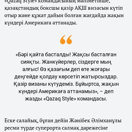
«Qazaq Style» командасының мәліметінше,
қазақстандық боксшы қазір АҚШ визасын күтіп
отыр және құжат дайын болған жағдайда жақын
күндері Америкаға аттанады.
«Бәрі қайта басталды! Жақсы басталған
сияқты. Жанкүйерлер, сіздерге мың
алғыс! Өз қазағым деп өте жоғары
деңгейде қолдау көрсетіп жатырсыздар.
Қазір визаны күтудеміз. Бұйыртса, жақын
күндері Америкаға аттанамыз», – деп
жазды «Qazaq Style» командасы.
Еске салайық, бұған дейін Жәнібек Әлімханұлы
ресми түрде суперорта салмақ дәрежесіне