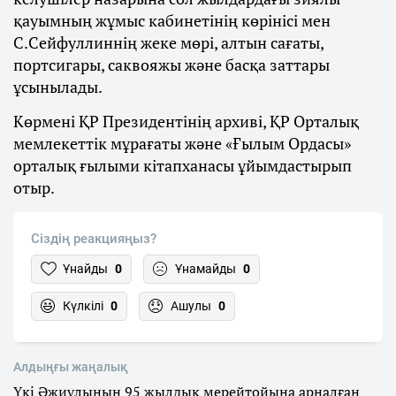
қауымның жұмыс кабинетінің көрінісі мен
С.Сейфуллиннің жеке мөрі, алтын сағаты,
портсигары, саквояжы және басқа заттары
ұсынылады.
Көрмені ҚР Президентінің архиві, ҚР Орталық
мемлекеттік мұрағаты және «Ғылым Ордасы»
орталық ғылыми кітапханасы ұйымдастырып
отыр.
Сіздің реакцияңыз?
Ұнайды
0
Ұнамайды
0
Күлкілі
0
Ашулы
0
Алдыңғы жаңалық
Үкі Әжиұлының 95 жылдық мерейтойына арналған