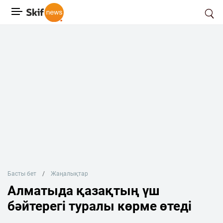
Басты бет
Жаңалықтар
Алматыда қазақтың үш
бәйтерегі туралы көрме өтеді