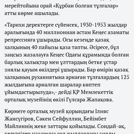
мерейтойына орай «Құрбан болған тұлғалар»
атты көрме ашылады.
«Тарихи деректерге сүйенсек, 1930-1953 жылдар
аралығында 40 миллионнан астам Кеңес азаматы
репрессияға ұшырады. Осы кезеңде қазақ
халқының 40 пайызы қаза тапты. Әсіресе, бұл
заңсыз жазалауға Кеңес Одағы құрамында болған
барлық халықтар мен ұлттардың бетке ұстар
зиялы қауым өкілдері ұшырады. Бар өмірін қазақ
халқының руханиятына арнаған тұлғалардың 125
жылдығына арналған шаралар көптеп
ұйымдастырылуда»,- дейді ҚР Мемлекеттік
орталық музейінің өкілі Гүлсара Жапақова.
Көрмеге орталық музей қорындағы Ілияс
Жансүгіров, Сәкен Сейфуллин, Бейімбет
Майлиннің жеке заттары қойылады. Сондай-ақ,
келушілер назарына сол жылдардағы зиялы