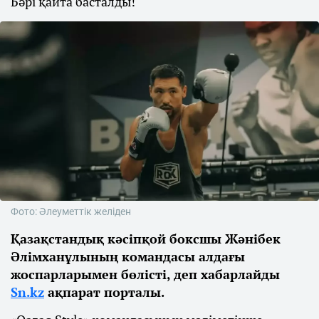
Бәрі қайта басталды!
Фото: Әлеуметтік желіден
Қазақстандық кәсіпқой боксшы Жәнібек
Әлімханұлының командасы алдағы
жоспарларымен бөлісті, деп хабарлайды
Sn.kz
ақпарат порталы.