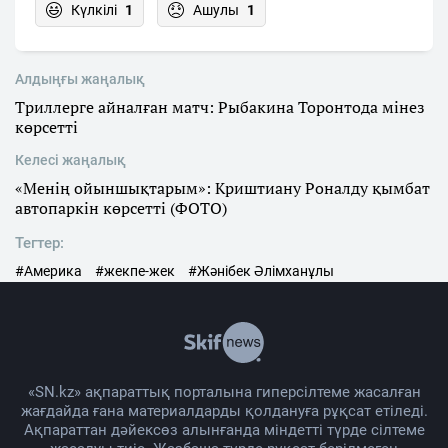
Күлкілі
1
Ашулы
1
Алдыңғы жаңалық
Триллерге айналған матч: Рыбакина Торонтода мінез
көрсетті
Келесі жаңалық
«Менің ойыншықтарым»: Криштиану Роналду қымбат
автопаркін көрсетті (ФОТО)
Тегтер:
#Америка
#жекпе-жек
#Жәнібек Әлімханұлы
«SN.kz» ақпараттық порталына гиперсілтеме жасалған
жағдайда ғана материалдарды қолдануға рұқсат етіледі.
Ақпараттан дәйексөз алынғанда міндетті түрде сілтеме