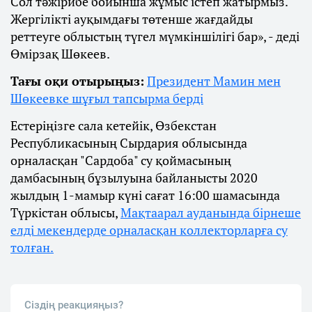
Сол тәжірибе бойынша жұмыс істеп жатырмыз.
Жергілікті ауқымдағы төтенше жағдайды
реттеуге облыстың түгел мүмкіншілігі бар», - деді
Өмірзақ Шөкеев.
Тағы оқи отырыңыз:
Президент Мамин мен
Шөкеевке шұғыл тапсырма берді
Естеріңізге сала кетейік, Өзбекстан
Республикасының Сырдария облысында
орналасқан "Сардоба" су қоймасының
дамбасының бұзылуына байланысты 2020
жылдың 1-мамыр күні сағат 16:00 шамасында
Түркістан облысы,
Мақтаарал ауданында бірнеше
елді мекендерде орналасқан коллекторларға су
толған.
Сіздің реакцияңыз?