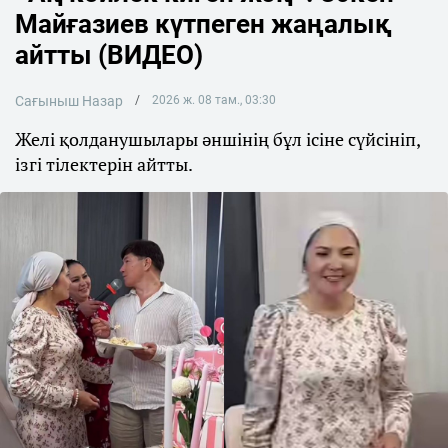
Майғазиев күтпеген жаңалық
айтты (ВИДЕО)
Сағыныш Назар
2026 ж. 08 там., 03:30
Желі қолданушылары әншінің бұл ісіне сүйсініп,
ізгі тілектерін айтты.