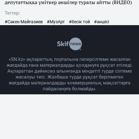
депутаттыққа үміткер әншілер туралы айтты (ВИДЕО)
Тегтер:
#Сәкен Майғазиев
#МузАрт
#бесік той
#әншісі
«SN.kz» ақпараттық порталына гиперсілтеме жасалған
жағдайда ғана материалдарды қолдануға рұқсат етіледі.
Ақпараттан дәйексөз алынғанда міндетті түрде сілтеме
жасалуы тиіс. Жазбаша түрде рұқсат берілмеген
жағдайда материалдарды коммерциялық мақсаттарға
пайдалануға болмайды.
Жоба жайында
Материалды қолдану тәртібі
Байланыс
Жарнама