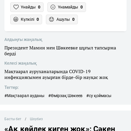
Ұнайды
0
Ұнамайды
0
Күлкілі
0
Ашулы
0
Алдыңғы жаңалық
Президент Мамин мен Шөкеевке шұғыл тапсырма
берді
Келесі жаңалық
Мақтаарал ауруханаларында COVID-19
инфекциясымен ауырған бірде-бір науқас жоқ
Тегтер:
#Мақтаарал ауданы
#Өмірзақ Шөкеев
#су қоймасы
Басты бет
Шоубиз
«Ақ көйлек киген жоқ»: Сәкен