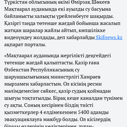
Түркістан облысының әкімі Өмірзақ Шөкеев
Мақтаарал ауданында екі ауылды су басуына
байланысты халықты үрейленбеуге шақырды.
Қазіргі таңда төтенше жағдай бойынша жасалып
жатқан шаралар жайлы айтып, көпшілікке
видеоүндеу жолдады, деп хабарлайды
Skifnews.kz
ақпарат порталы.
«Мақтаарал ауданында жергілікті деңгейдегі
төтенше жағдай қалыптасты. Қазір ғана
Өзбекстан Республикасының су
шаруашылығының министрлігі Хамраев
мырзамен хабарластым. Ол кісінің ресми
мәлімдемесіне сәйкес, қазір судың қоймадан
шығуы тоқтатылды. Бірақ кеше каналдан түнімен
су ақты. Соның кесірінен біздің тиісті
қызметкерлер 4 елдімекеннен 5400 адамды
эвакуациялауға мәжбүр болды. Ол кісілердің
біразы өздерінің көліктерімен, туған-