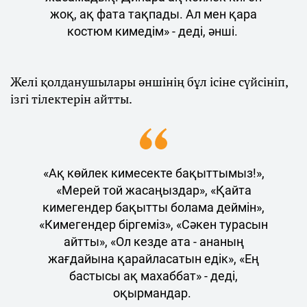
жоқ, ақ фата тақпады. Ал мен қара
костюм кимедім» - деді, әнші.
Желі қолданушылары әншінің бұл ісіне сүйсініп,
ізгі тілектерін айтты.
«Ақ көйлек кимесекте бақыттымыз!»,
«Мерей той жасаңыздар», «Қайта
кимегендер бақытты болама деймін»,
«Кимегендер біргеміз», «Сәкен турасын
айтты», «Ол кезде ата - ананың
жағдайына қарайласатын едік», «Ең
бастысы ақ махаббат» - деді,
оқырмандар.