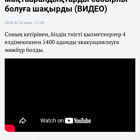
болуға шақырды (ВИДЕО)
2020 ж. 02 мам., 11:49
Соның кесірінен, біздің тиісті қызметкерлер 4
елдімекеннен 5400 адамды эвакуациялауға
мәжбүр болды.