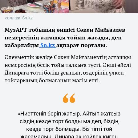
коллаж: Sn.kz
МузАРТ тобының әншісі Сәкен Майғазиев
немересінің алғашқы тойын жасады, деп
хабарлайды
Sn.kz
ақпарат порталы.
Әлеуметтік желіде Сәкен Майғазиевтің алғашқы
немересінің бесік тойы талқыға түсті. Әнші әйелі
Динараға тәтті бәліш ұсынып, өздерінің үлкен
тойларының болмағанын мәлім етті.
«Ниеттеніп беріп жатыр. Айтып жатсыз
сіздің кезде торт болды ма деп, біздің
кезде торт болмады. Біз тіпті той
жасамадық. Динара ақ көйлек киген