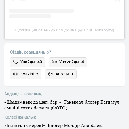
Публикация от Айнур Есмурзина (@ainur_askarkyzy)
Сіздің реакцияңыз?
Ұнайды
43
Ұнамайды
4
Күлкілі
2
Ашулы
1
Алдыңғы жаңалық
«Шыдамның да шегі бар!»: Танымал блогер Бағдагүл
емшіні сотқа бермек (ФОТО)
Келесі жаңалық
«Біліктілік керек!»: Блогер Мөлдір Анарбаева