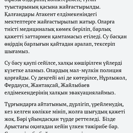
туыстарының қасына жайғастырылды.
Қалғандары Атакент елдімекеніндегі
мектептерге жайғастырылып жатыр. Оларға
тиісті медициналық көмек беріліп, барлық
қажетті заттармен қамтамасыз етіледі. Су басқан
өңірдің барлығын қайтадан аралап, тексеріп
шығамыз.
Су басу қаупі сейілсе, халқы көшірілген үйлерді
күзетке аламыз. Олардың мал-мүлкін полиция
қорғайды. Су деңгейі әлі де көтерілсе, Нұрлыжол,
Фердауси, Жантақсай, Жайлыбаев
елдімекендерінің халқын эвакуациялаймыз.
Тұрғындарға айтатыным, дүрлігіп, үрейленудің,
кез келген көлікке мініп, жолға шығудың қажеті
жоқ. Бәрі ұйымдасқан түрде реттеледі. Бізде
Арыстағы оқиғадан кейін үлкен тәжірибе бар.