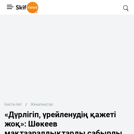
Басты бет
Жаңалықтар
«Дүрлігіп, үрейленудің қажеті
жоқ»: Шөкеев
мақтааралдықтарды сабырлы