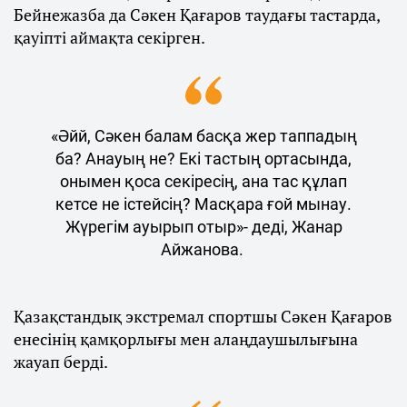
Бейнежазба да Сәкен Қағаров таудағы тастарда,
қауіпті аймақта секірген.
«Әйй, Сәкен балам басқа жер таппадың
ба? Анауың не? Екі тастың ортасында,
онымен қоса секіресің, ана тас құлап
кетсе не істейсің? Масқара ғой мынау.
Жүрегім ауырып отыр»- деді, Жанар
Айжанова.
Қазақстандық экстремал спортшы Сәкен Қағаров
енесінің қамқорлығы мен алаңдаушылығына
жауап берді.