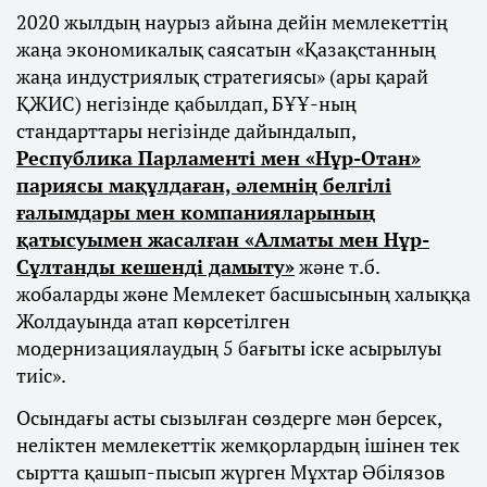
2020 жылдың наурыз айына дейін мемлекеттің
жаңа экономикалық саясатын «Қазақстанның
жаңа индустриялық стратегиясы» (ары қарай
ҚЖИС) негізінде қабылдап, БҰҰ-ның
стандарттары негізінде дайындалып,
Республика Парламенті мен «Нұр-Отан»
париясы мақұлдаған, әлемнің белгілі
ғалымдары мен компанияларының
қатысуымен жасалған «Алматы мен Нұр-
Сұлтанды кешенді дамыту»
және т.б.
жобаларды және Мемлекет басшысының халыққа
Жолдауында атап көрсетілген
модернизациялаудың 5 бағыты іске асырылуы
тиіс».
Осындағы асты сызылған сөздерге мән берсек,
неліктен мемлекеттік жемқорлардың ішінен тек
сыртта қашып-пысып жүрген Мұхтар Әбілязов