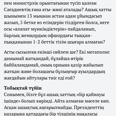
пен министрлік орынтағынан түсіп қалған
Сағадиевтің ғана аты-жөні аталады? Ашық хатты
шынымен 13 мыңнан астам адам ұйымдасып
жазып, 5 бетке өз есімдерін тіздірген болса, неге
осы «алапат мүмкіндіктерін» пайдаланып,
барлық жемқордың офшордағы тыққан-
пыққанынан 1-2 беттік тізім шығара алмаған?
Асты сызылған екінші сөйлем ше? Екі мегаполис
дамымай жатқандай, бұлайша өтірік
байбаламдамай, оның орнына қазір жабылып
жатқан және болашағы бұлыңғыр ауылдардың
жағдайын айтулары тиіс еді ғой?
Тобықтай түйін
Сонымен, бізге бұл ашық хаттың «бір қайнауы
ішінде» болып көрінді. Айта алмаған мәселе көп.
Асқан ашықтық аңғарылмайды. Президенттің
назарына қатардағы бір тілшінің мақаласы