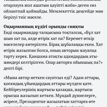
отарлауға жол ашатын қауіпті жоба» деген сөз
ойлантпай қоймайды. Мемлекеттік деңгейде мән
берілуі тиіс мәселе.
Оқырманның күдігі орынды сияқты
Енді оқырмандар талқысына тоқталсақ, «Бұл хат
шын хат па, әлде өтірік хат па? Керемет өткір
мәселелер көтерілген. Бірақ шұбалаңқы екен. Хат
өтірік жазылған болса, оның авторын жауапқа
тарту керек. Қаншама атақты адамдардың аты-
жөндері келтірілген. Олар авторға ойыншық па?»
депті бірі.
«Мына автор неткен сауатсыз еді? Адам аттары,
қоғамдық ұйымдардың аттары мүлдем қате.
Кейбіреулерінің жартысы қазақша, жартысы
орысша жазылып кеткен. Мұндай дүниелерге,
әсіресе, Президентке жазылатын хаттарға өте