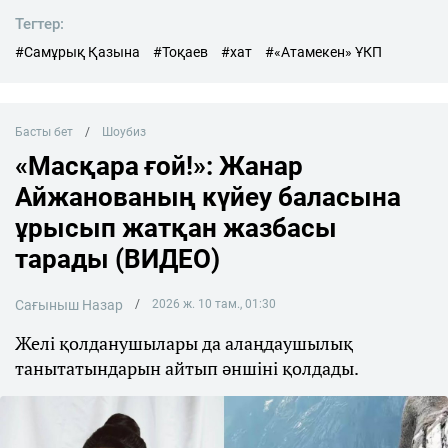
Тегтер:
#Самұрық Қазына
#Тоқаев
#хат
#«Атамекен» ҰКП
Басты бет
Шоубиз
«Масқара ғой!»: Жанар
Айжанованың күйеу баласына
ұрысып жатқан жазбасы
тарады (ВИДЕО)
Сағыныш Назар
2026 ж. 10 там., 01:30
Желі қолданушылары да алаңдаушылық
танытатындарын айтып әншіні қолдады.