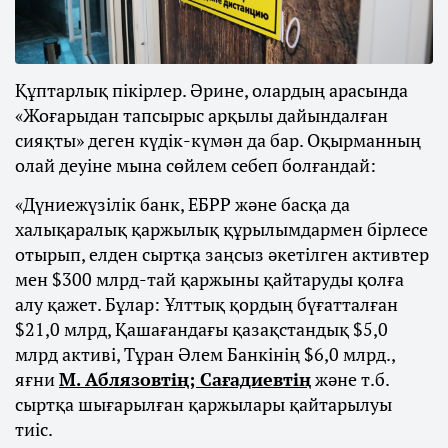
Құптарлық пікірлер. Әрине, олардың арасында
«Жоғарыдан тапсырыс арқылы дайындалған
сияқты» деген күдік-күмән да бар. Оқырманның
олай деуіне мына сөйлем себеп болғандай:
«Дүниежүзілік банк, ЕБРР және басқа да
халықаралық қаржылық құрылымдармен бірлесе
отырып, елден сыртқа заңсыз әкетілген активтер
мен $300 млрд-тай қаржыны қайтаруды қолға
алу қажет. Бұлар: Ұлттық қордың бүғатталған
$21,0 млрд, Қашағандағы қазақстандық $5,0
млрд активі, Тұран Әлем Банкінің $6,0 млрд.,
яғни
М. Аблязовтің; Сағадиевтің
және т.б.
сыртқа шығарылған қаржылары қайтарылуы
тиіс.