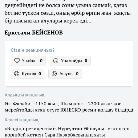
деңгейіндегі не болса соны ұсына салмай, қағаз
бетіне түскен сөзді, оның әрбір әрпін жан-жақты
бір пысықтап алулары керек еді...
Еркеғали БЕЙСЕНОВ
Сіздің реакцияңыз?
Ұнайды
0
Ұнамайды
0
Күлкілі
0
Ашулы
0
Алдыңғы жаңалық
Әл-Фараби – 1150 жыл, Шымкент – 2200 жыл: қос
мерейтойды атап өтуге ЮНЕСКО ресми қолдау білдірді
Келесі жаңалық
«Біздің президентіміз Нұрсұлтан Әбішұлы...»: көптен
көрінбей кеткен Сара Назарбаеваның хаты