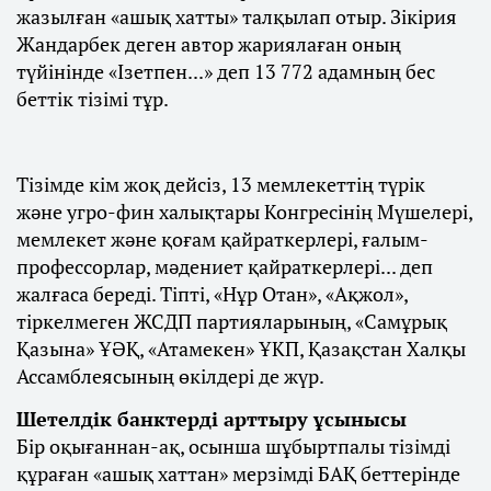
жазылған «ашық хатты» талқылап отыр. Зікірия
Жандарбек деген автор жариялаған оның
түйінінде «Ізетпен...» деп 13 772 адамның бес
беттік тізімі тұр.
Тізімде кім жоқ дейсіз, 13 мемлекеттің түрік
және угро-фин халықтары Конгресінің Мүшелері,
мемлекет және қоғам қайраткерлері, ғалым-
профессорлар, мәдениет қайраткерлері... деп
жалғаса береді. Тіпті, «Нұр Отан», «Ақжол»,
тіркелмеген ЖСДП партияларының, «Самұрық
Қазына» ҰӘҚ, «Атамекен» ҰКП, Қазақстан Халқы
Ассамблеясының өкілдері де жүр.
Шетелдік банктерді арттыру ұсынысы
Бір оқығаннан-ақ, осынша шұбыртпалы тізімді
құраған «ашық хаттан» мерзімді БАҚ беттерінде