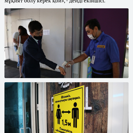
мұқият болу керек қой», - дейді екіншісі.