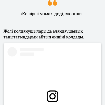
«Кешірші,мама»- деді, спортшы.
Желі қолданушылары да алаңдаушылық
танытатындарын айтып әншіні қолдады.