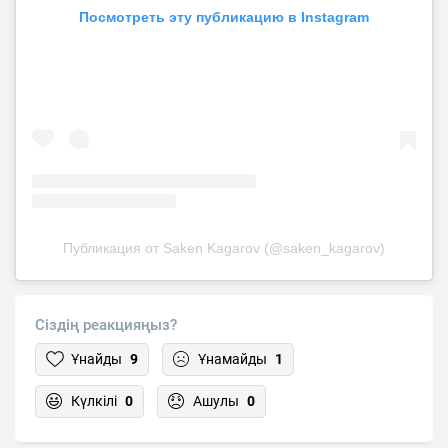
Посмотреть эту публикацию в Instagram
Публикация от Saken Kagarov (@saken_kagarov)
Сіздің реакцияңыз?
Ұнайды
9
Ұнамайды
1
Күлкілі
0
Ашулы
0