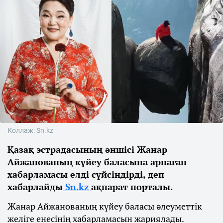
Коллаж: Sn.kz
Қазақ эстрадасының әншісі Жанар
Айжанованың күйеу баласына арнаған
хабарламасы елді сүйсіндірді, деп
хабарлайды
Sn.kz
ақпарат порталы.
Жанар Айжанованың күйеу баласы әлеуметтік
желіге енесінің хабарламасын жариялады.