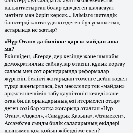
қалыптастырған болар еді» деген шаласауат
мәтінге мән беріп көрсек... Елімізге шетелдік
банктерді қаптатуды көздеген бұл ұсыныстың
астарында не жатыр?
«Нұр Отан» да билікке қарсы майдан аша
ма?
Екіншіден, «Егерде, дер кезінде және шынайы
демократиялық сайлаулар өткізіп, құқық қорғау
саласы мен сот орындарында реформалар
жүргізіп, билікті жоғарыдан төменге дейін жедел
түрде жаңғыртпаса, бұл мәселелер тек «майдан»
арқылы шешімін табу қаупі төніп келеді және
оған билік орындарының өзі итермелеп отыр»
деген сөзі бар хатқа жоғарыда аталған «Нұр
Отан», «Ақжол», «Самұрық Қазына», «Атамекен»,
Ассамблея сынды билік салаларының өкілдері
шынымен қол қойып жіберді ме екен?