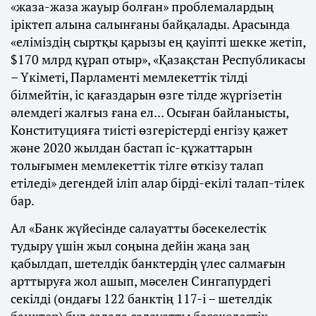
«жаза-жаза жауыр болған» проблемалардың
іріктеп алына салынғаны байқалады. Арасында
«еліміздің сыртқы қарызы ең қауіпті шекке жетіп,
$170 млрд құрап отыр», «Қазақстан Республикасы
– Үкіметі, Парламенті мемлекеттік тілді
білмейтін, іс қағаздарын өзге тілде жүргізетін
әлемдегі жалғыз ғана ел... Осыған байланысты,
Конституцияға тиісті өзгерістерді енгізу қажет
және 2020 жылдан бастап іс-құжаттарын
толығымен мемлекеттік тілге өткізу талап
етіледі» дегендей іліп алар бірді-екілі талап-тілек
бар.
Ал «Банк жүйесінде салауатты бәсекелестік
тудыру үшін жыл соңына дейін жаңа заң
қабылдап, шетелдік банктердің үлес салмағын
арттыруға жол ашып, мәселен Сингапурдегі
секілді (ондағы 122 банктің 117-і – шетелдік
банктер) бұл салада салауатты бәсекелестік