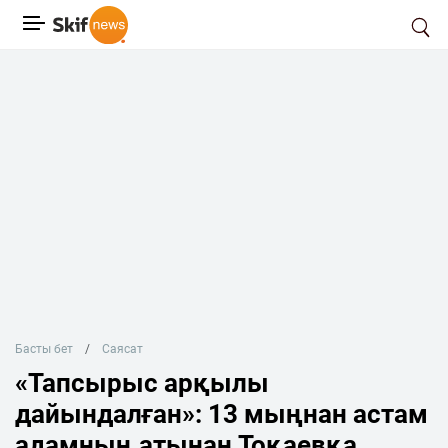
Басты бет
Саясат
«Тапсырыс арқылы
дайындалған»: 13 мыңнан астам
адамның атынан Тоқаевқа