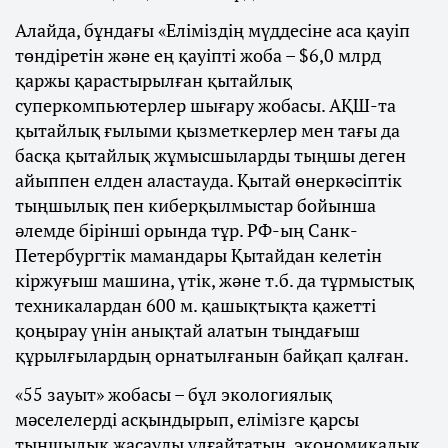
Алайда, бұндағы «Еліміздің мүддесіне аса қауіп
төндіретін және ең қауіпті жоба – $6,0 млрд
қаржы қарастырылған қытайлық
суперкомпьютерлер шығару жобасы. АҚШ-та
қытайлық ғылыми қызметкерлер мен тағы да
басқа қытайлық жұмысшыларды тыңшы деген
айыппен елден аластауда. Қытай өнеркәсіптік
тыңшылық пен киберқылмыстар бойынша
әлемде бірінші орында тұр. РФ-ың Санк-
Петербургтік мамандары Қытайдан келетін
кіржуғыш машина, үтік, және т.б. да тұрмыстық
техникалардан 600 м. қашықтықта қажетті
қоңырау үнін анықтай алатын тыңдағыш
құрылғылардың орнатылғанын байқап қалған.
«55 зауыт» жобасы – бұл экологиялық
мәселелерді асқындырып, елімізге қарсы
тыңшылық жасауды ұлғайтатын, экономикалық