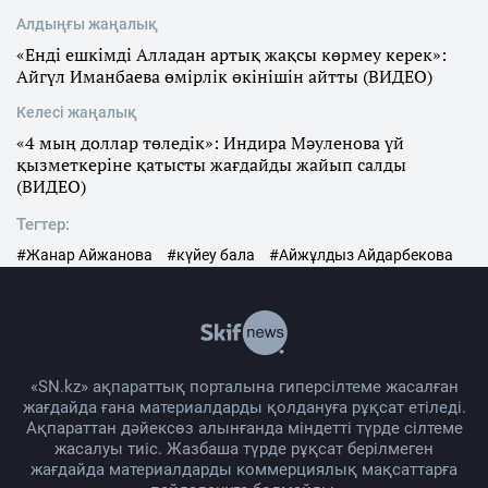
Алдыңғы жаңалық
«Енді ешкімді Алладан артық жақсы көрмеу керек»:
Айгүл Иманбаева өмірлік өкінішін айтты (ВИДЕО)
Келесі жаңалық
«4 мың доллар төледік»: Индира Мәуленова үй
қызметкеріне қатысты жағдайды жайып салды
(ВИДЕО)
Тегтер:
#Жанар Айжанова
#күйеу бала
#Айжұлдыз Айдарбекова
«SN.kz» ақпараттық порталына гиперсілтеме жасалған
жағдайда ғана материалдарды қолдануға рұқсат етіледі.
Ақпараттан дәйексөз алынғанда міндетті түрде сілтеме
жасалуы тиіс. Жазбаша түрде рұқсат берілмеген
жағдайда материалдарды коммерциялық мақсаттарға