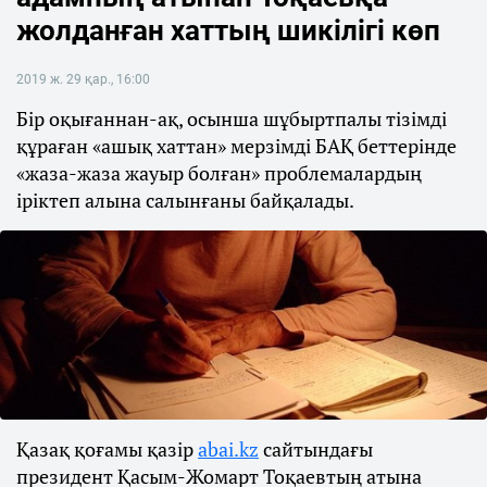
жолданған хаттың шикілігі көп
2019 ж. 29 қар., 16:00
Бір оқығаннан-ақ, осынша шұбыртпалы тізімді
құраған «ашық хаттан» мерзімді БАҚ беттерінде
«жаза-жаза жауыр болған» проблемалардың
іріктеп алына салынғаны байқалады.
Қазақ қоғамы қазір
abai.kz
сайтындағы
президент Қасым-Жомарт Тоқаевтың атына