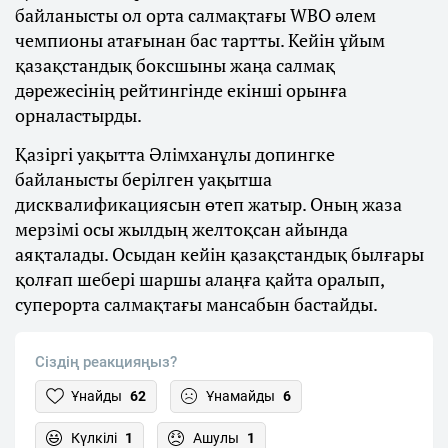
байланысты ол орта салмақтағы WBO әлем
чемпионы атағынан бас тартты. Кейін ұйым
қазақстандық боксшыны жаңа салмақ
дәрежесінің рейтингінде екінші орынға
орналастырды.
Қазіргі уақытта Әлімханұлы допингке
байланысты берілген уақытша
дисквалификациясын өтеп жатыр. Оның жаза
мерзімі осы жылдың желтоқсан айында
аяқталады. Осыдан кейін қазақстандық былғары
қолғап шебері шаршы алаңға қайта оралып,
суперорта салмақтағы мансабын бастайды.
Сіздің реакцияңыз?
Ұнайды
62
Ұнамайды
6
Күлкілі
1
Ашулы
1