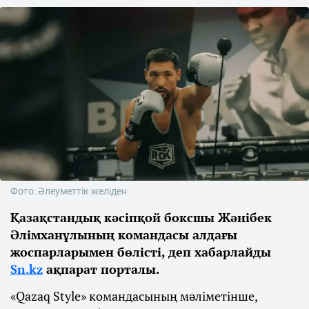
Фото: Әлеуметтік желіден
Қазақстандық кәсіпқой боксшы Жәнібек
Әлімханұлының командасы алдағы
жоспарларымен бөлісті, деп хабарлайды
Sn.kz
ақпарат порталы.
«Qazaq Style» командасының мәліметінше,