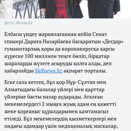
фото: elbasy.kz
Елбасы үндеу жариялағаннан кейін Сенат
спикері Дариға Назарбаева басқаратын «Дегдар»
гуманитарлық қоры да коронавирусқа қарсы
күреске 100 миллион теңге бөліп, бірқатар
шараларды жүзеге асыруды қолға алды, деп
хабарлайды
Skifnews.kz
ақпарат порталы.
Еске сала кетсек, бұл қор Нұр-Сұлтан мен
Алматыдағы балалар үйлері мен қарттар
үйлеріне басты назар аударады. Аталған
мекемелердегі 2 мыңға жуық адам ең қажетті
жеке қорғаныс құралдарымен қамтамасыз
етіледі. Бұл мекемелердің қызметкерлері мен
ондағы адамдар үшін медициналық маскалар,