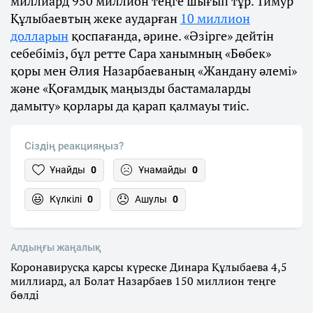
миллиард 950 миллион теңге шығып тұр. Тимур
Құлыбаевтың жеке аударған
10 миллион
долларын
қоспағанда, әрине. «Әзірге» дейтін
себебіміз, бұл ретте Сара ханымның «Бөбек»
қоры мен Әлия Назарбаеваның «Жандану әлемі»
және «Қоғамдық маңызды бастамаларды
дамыту» қорлары да қарап қалмауы тиіс.
Сіздің реакцияңыз?
Ұнайды
0
Ұнамайды
0
Күлкілі
0
Ашулы
0
Алдыңғы жаңалық
Коронавирусқа қарсы күреске Динара Құлыбаева 4,5
миллиард, ал Болат Назарбаев 150 миллион теңге
бөлді