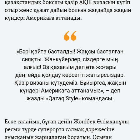
қазақстандық боксшы қазір АҚШ визасын күтіп
отыр және құжат дайын болған жағдайда жақын
күндері Америкаға аттанады.
«Бәрі қайта басталды! Жақсы басталған
сияқты. Жанкүйерлер, сіздерге мың
алғыс! Өз қазағым деп өте жоғары
деңгейде қолдау көрсетіп жатырсыздар.
Қазір визаны күтудеміз. Бұйыртса, жақын
күндері Америкаға аттанамыз», – деп
жазды «Qazaq Style» командасы.
Еске салайық, бұған дейін Жәнібек Әлімханұлы
ресми түрде суперорта салмақ дәрежесіне
ауысқанын жариялаған болатын. Осыған