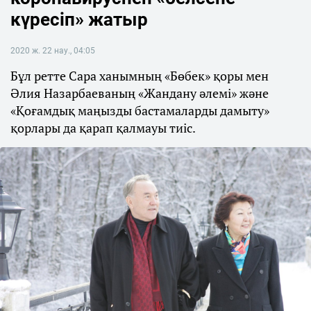
күресіп» жатыр
2020 ж. 22 нау., 04:05
Бұл ретте Сара ханымның «Бөбек» қоры мен
Әлия Назарбаеваның «Жандану әлемі» және
«Қоғамдық маңызды бастамаларды дамыту»
қорлары да қарап қалмауы тиіс.