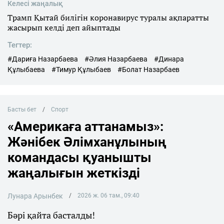
Келесі жаңалық
Трамп Қытай билігін коронавирус туралы ақпаратты
жасырып келді деп айыптады
Тегтер:
#Дариға Назарбаева
#Әлия Назарбаева
#Динара
Құлыбаева
#Тимур Құлыбаев
#Болат Назарбаев
Басты бет
Спорт
«Америкаға аттанамыз»:
Жәнібек Әлімханұлының
командасы қуанышты
жаңалығын жеткізді
Лунара Арынбек
2026 ж. 06 там., 09:40
Бәрі қайта басталды!