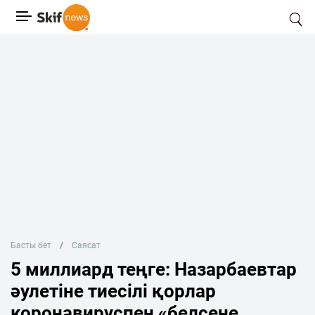
Басты бет
Саясат
5 миллиард теңге: Назарбаевтар
әулетіне тиесілі қорлар
коронавируспен «белсене