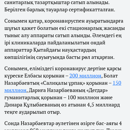
санитарлық тазартқыштар сатып алынады.
Берілген барлық тауарлар сертификатталған.
Сонымен қатар, коронавируспен ауыратындарға
шұғыл қажет болатын екі стационарлық жасанды
тыныс алу аппараты сатып алынды. Әлемдегі ең
ірі клиникаларда пайдаланылатын ондай
аппараттар Қытайдағы науқастардың
көпшілігінің сауығуында басты рөл атқарған.
Сонымен, еліміздегі коронавирус дертіне қарсы
күреске Елбасы қорынан –
200 миллион
, Болат
Назарбаевтың «Салиқалы ұрпақ» қорынан –
150
миллион
, Дариға Назарбаеваның «Дегдар»
гуманитарлық қорынан – 100 миллион және
Динара Құлыбаеваның өз атынан 4,5 миллиард
теңге аударылып отыр.
Сонда Назарбаевтар әулетінен әзірге бас-аяғы 4