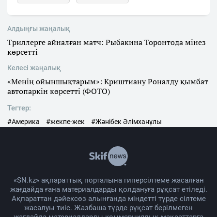
Алдыңғы жаңалық
Триллерге айналған матч: Рыбакина Торонтода мінез
көрсетті
Келесі жаңалық
«Менің ойыншықтарым»: Криштиану Роналду қымбат
автопаркін көрсетті (ФОТО)
Тегтер:
#Америка
#жекпе-жек
#Жәнібек Әлімханұлы
«SN.kz» ақпараттық порталына гиперсілтеме жасалған
жағдайда ғана материалдарды қолдануға рұқсат етіледі.
Ақпараттан дәйексөз алынғанда міндетті түрде сілтеме
жасалуы тиіс. Жазбаша түрде рұқсат берілмеген
жағдайда материалдарды коммерциялық мақсаттарға