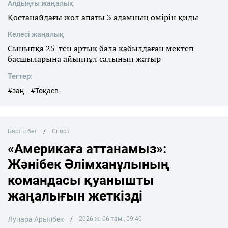
Алдыңғы жаңалық
Қостанайдағы жол апаты 3 адамның өмірін қиды
Келесі жаңалық
Сыныпқа 25-тен артық бала қабылдаған мектеп
басшыларына айыппұл салынып жатыр
Тегтер:
#заң
#Тоқаев
Басты бет
Спорт
«Америкаға аттанамыз»:
Жәнібек Әлімханұлының
командасы қуанышты
жаңалығын жеткізді
Лунара Арынбек
2026 ж. 06 там., 09:40