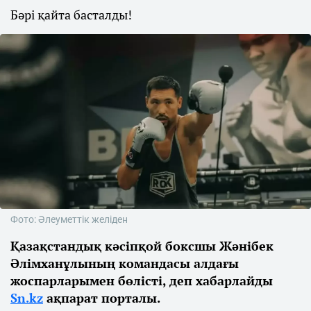
Бәрі қайта басталды!
Фото: Әлеуметтік желіден
Қазақстандық кәсіпқой боксшы Жәнібек
Әлімханұлының командасы алдағы
жоспарларымен бөлісті, деп хабарлайды
Sn.kz
ақпарат порталы.