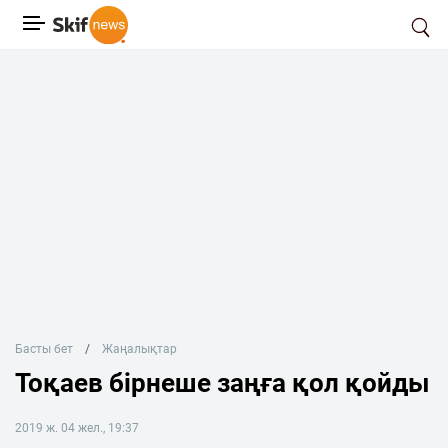
Басты бет
Жаңалықтар
Тоқаев бірнеше заңға қол қойды
2019 ж. 04 жел., 19:37