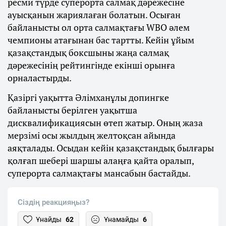
ресми түрде суперорта салмақ дәрежесіне
ауысқанын жариялаған болатын. Осыған
байланысты ол орта салмақтағы WBO әлем
чемпионы атағынан бас тартты. Кейін ұйым
қазақстандық боксшыны жаңа салмақ
дәрежесінің рейтингінде екінші орынға
орналастырды.
Қазіргі уақытта Әлімханұлы допингке
байланысты берілген уақытша
дисквалификациясын өтеп жатыр. Оның жаза
мерзімі осы жылдың желтоқсан айында
аяқталады. Осыдан кейін қазақстандық былғары
қолғап шебері шаршы алаңға қайта оралып,
суперорта салмақтағы мансабын бастайды.
Сіздің реакцияңыз?
Ұнайды
62
Ұнамайды
6