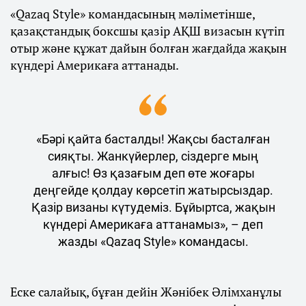
«Qazaq Style» командасының мәліметінше,
қазақстандық боксшы қазір АҚШ визасын күтіп
отыр және құжат дайын болған жағдайда жақын
күндері Америкаға аттанады.
«Бәрі қайта басталды! Жақсы басталған
сияқты. Жанкүйерлер, сіздерге мың
алғыс! Өз қазағым деп өте жоғары
деңгейде қолдау көрсетіп жатырсыздар.
Қазір визаны күтудеміз. Бұйыртса, жақын
күндері Америкаға аттанамыз», – деп
жазды «Qazaq Style» командасы.
Еске салайық, бұған дейін Жәнібек Әлімханұлы