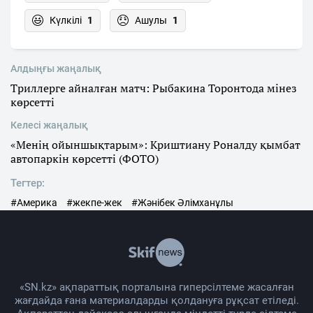
Күлкілі
1
Ашулы
1
Алдыңғы жаңалық
Триллерге айналған матч: Рыбакина Торонтода мінез
көрсетті
Келесі жаңалық
«Менің ойыншықтарым»: Криштиану Роналду қымбат
автопаркін көрсетті (ФОТО)
Тегтер:
#Америка
#жекпе-жек
#Жәнібек Әлімханұлы
«SN.kz» ақпараттық порталына гиперсілтеме жасалған
жағдайда ғана материалдарды қолдануға рұқсат етіледі.