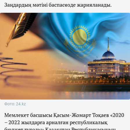
Заңдардың мәтіні баспасөзде жарияланады.
Фото: 24.kz
Мемлекет басшысы Қасым-Жомарт Тоқаев «2020
– 2022 жылдарға арналған республикалық
бюджет туралы» Қазақстан Республикасының