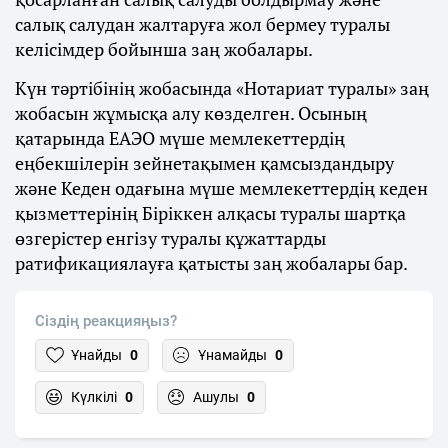
салық салудан жалтаруға жол бермеу туралы
келісімдер бойынша заң жобалары.
Күн тәртібінің жобасында «Нотариат туралы» заң
жобасын жұмысқа алу көзделген. Осының
қатарында ЕАЭО мүше мемлекеттердің
еңбекшілерін зейнетақымен қамсыздандыру
және Кеден одағына мүше мемлекеттердің кеден
қызметтерінің Біріккен алқасы туралы шартқа
өзгерістер енгізу туралы құжаттарды
ратификациялауға қатысты заң жобалары бар.
Сіздің реакцияңыз?
Ұнайды
0
Ұнамайды
0
Күлкілі
0
Ашулы
0