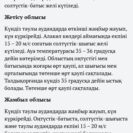
солтүстік-батыс желі күтіледі.
Жетісу облысы
Күндіз таулы аудандарда өткінші жаңбыр жауып,
күн күркірейді. Алакөл көлдері аймағында екпіні
15 – 20 м/с соғатын солтүстік-шығыс желі
күтіледі. Ауа температурасы 35 – 36 градусқа
дейін көтеріледі. Облыстың оңтүстігі мен
батысында жоғары өрт қаупі, ал шығысы мен
орталығында төтенше өрт қаупі сақталады.
Талдықорғанда күндіз 35 градусқа дейін ыстық
болады. Төтенше өрт қаупі сақталады.
Жамбыл облысы
Күндіз таулы аудандарда жаңбыр жауып, күн
күркірейді. Оңтүстік-батыста, солтүстік-шығыста
және таулы аудандарда екпіні 15 – 20 м/с