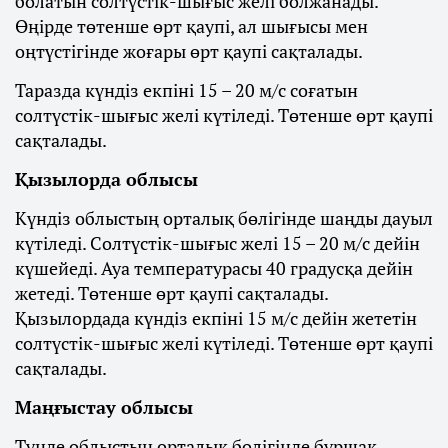
болатын солтүстік-шығыс желі болжанады.
Өңірде төтенше өрт қаупі, ал шығысы мен
оңтүстігінде жоғары өрт қаупі сақталады.
Таразда күндіз екпіні 15 – 20 м/с соғатын
солтүстік-шығыс желі күтіледі. Төтенше өрт қаупі
сақталады.
Қызылорда облысы
Күндіз облыстың орталық бөлігінде шаңды дауыл
күтіледі. Солтүстік-шығыс желі 15 – 20 м/с дейін
күшейеді. Ауа температурасы 40 градусқа дейін
жетеді. Төтенше өрт қаупі сақталады.
Қызылордада күндіз екпіні 15 м/с дейін жететін
солтүстік-шығыс желі күтіледі. Төтенше өрт қаупі
сақталады.
Маңғыстау облысы
Түнде облыстың орталық бөлігінде бұршақ