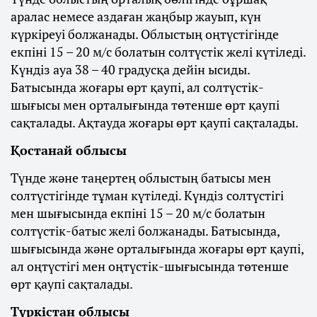
аралас немесе аздаған жаңбыр жауып, күн
күркіреуі болжанады. Облыстың оңтүстігінде
екпіні 15 – 20 м/с болатын солтүстік желі күтіледі.
Күндіз ауа 38 – 40 градусқа дейін ысиды.
Батысында жоғары өрт қаупі, ал солтүстік-
шығысы мен орталығында төтенше өрт қаупі
сақталады. Ақтауда жоғары өрт қаупі сақталады.
Қостанай облысы
Түнде және таңертең облыстың батысы мен
солтүстігінде тұман күтіледі. Күндіз солтүстігі
мен шығысында екпіні 15 – 20 м/с болатын
солтүстік-батыс желі болжанады. Батысында,
шығысында және орталығында жоғары өрт қаупі,
ал оңтүстігі мен оңтүстік-шығысында төтенше
өрт қаупі сақталады.
Түркістан облысы