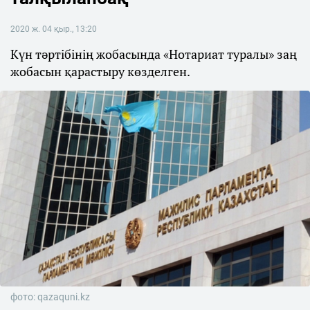
2020 ж. 04 қыр., 13:20
Күн тәртібінің жобасында «Нотариат туралы» заң
жобасын қарастыру көзделген.
фото: qazaquni.kz