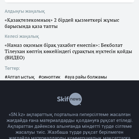
Алдыңғы жаңалық
«Қазақтелекомның» 2 бірдей қызметкері жұмыс
барысында қаза тапты
Келесі жаңалық
«Намаз оқимын бірақ уахабит емеспін»: Бекболат
Тілеухан көптің көкейіндегі сұрақтың нүктесін қойды
(ВИДЕО)
Тегтер:
#Аптап ыстық
#синоптик
#ауа райы болжамы
«SN.kz» ақпараттық порталына гиперсілтеме жасалған
жағдайда ғана материалдарды қолдануға рұқсат етіледі.
Ақпараттан дәйексөз алынғанда міндетті түрде сілтеме
жасалуы тиіс. Жазбаша түрде рұқсат берілмеген
жағдайда материалдарды коммерциялық мақсаттарға