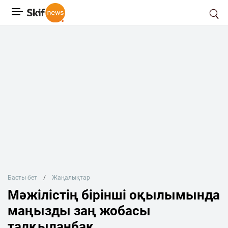
Басты бет
Жаңалықтар
Мәжілістің бірінші оқылымында
маңызды заң жобасы
талқыланбақ