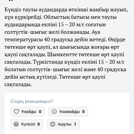
Күндіз таулы аудандарда өткінші жаңбыр жауып,
күн күркірейді. Облыстың батысы мен таулы
аудандарында екпіні 15 – 20 м/с соғатын
солтүстік-шығыс желі болжанады. Ауа
температурасы 40 градусқа дейін жетеді. Өңірде
төтенше өрт қаупі, ал шығысында жоғары өрт
қаупі сақталады. Шымкентте төтенше өрт қаупі
сақталады. Түркістанда күндіз екпіні 15 – 20 м/с
болатын солтүстік-шығыс желі және 40 градусқа
дейін ыстық күтіледі. Төтенше өрт қаупі
сақталады.
Сіздің реакцияңыз?
Ұнайды
0
Ұнамайды
0
Күлкілі
0
Ашулы
1