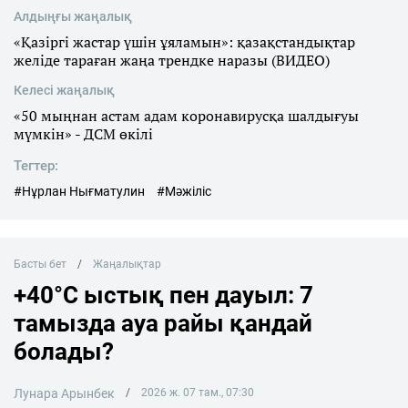
Алдыңғы жаңалық
«Қазіргі жастар үшін ұяламын»: қазақстандықтар
желіде тараған жаңа трендке наразы (ВИДЕО)
Келесі жаңалық
«50 мыңнан астам адам коронавирусқа шалдығуы
мүмкін» - ДСМ өкілі
Тегтер:
#Нұрлан Нығматулин
#Мәжіліс
Басты бет
Жаңалықтар
+40°C ыстық пен дауыл: 7
тамызда ауа райы қандай
болады?
Лунара Арынбек
2026 ж. 07 там., 07:30