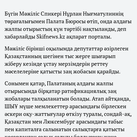
Бүгін Мәжіліс Спикері Нұрлан Нығматулиннің
төрағалығымен Палата Бюросы өтіп, онда алдағы
жалпы отырыстың күн тәртібі нақтыланды, деп
хабарлайды Skifnews.kz ақпарат порталы.
Мәжіліс бірінші оқылымда депутаттар әзірлеген
Қазақстанның шегінен тыс жерге шығарып
жіберу кезінде ұстау мерзімдерін реттеу
мәселелеріне қатысты заң жобасын қарайды.
Сонымен қатар, Палатаның алдағы жалпы
отырысында бірқатар ратификациялық заң
жобалары талқыланатын болады. Атап айтқанда,
ШЫҰ мүше мемлекеттер арасындағы бірлескен
әскери оқу-жаттығулар өткізу туралы, сондай-ақ,
Қазақстан мен Люксембург арасындағы табыс
пен капиталға салынатын салықтарға қатысты
қосарланған салық салуды болдырмау және