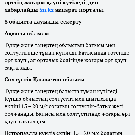
өрттің жоғары қаупі күтіледі, деп
хабарлайды
Sn.kz
ақпарат порталы.
8 облыста дауылды ескерту
Ақмола облысы
Түнде және таңертең облыстың батысы мен
солтүстігінде тұман күтіледі. Батысында төтенше
өрт қаупі, ал орталық бөлігінде жоғары өрт қаупі
сақталады.
Солтүстік Қазақстан облысы
Түнде және таңертең батыста тұман күтіледі.
Күндіз облыстың солтүстігі мен шығысында
екпіні 15 – 20 м/с соғатын солтүстік-батыс желі
болжанады. Батысы мен солтүстігінде жоғары өрт
қаупі сақталады.
Петропавлда күндіз екпіні 15 – 20 м/с болатын