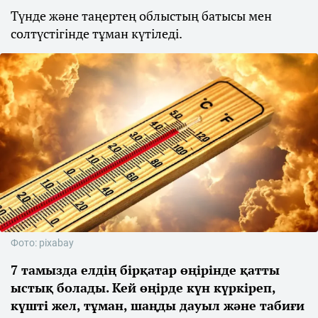
Түнде және таңертең облыстың батысы мен
солтүстігінде тұман күтіледі.
Фото: pixabay
7 тамызда елдің бірқатар өңірінде қатты
ыстық болады. Кей өңірде күн күркіреп,
күшті жел, тұман, шаңды дауыл және табиғи