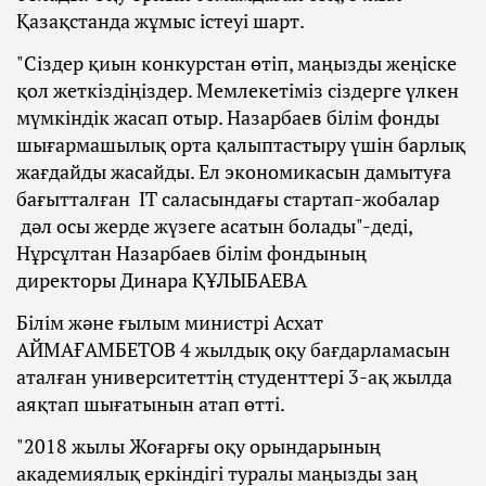
Қазақстанда жұмыс істеуі шарт.
"Сіздер қиын конкурстан өтіп, маңызды жеңіске
қол жеткіздіңіздер. Мемлекетіміз сіздерге үлкен
мүмкіндік жасап отыр. Назарбаев білім фонды
шығармашылық орта қалыптастыру үшін барлық
жағдайды жасайды. Ел экономикасын дамытуға
бағытталған IT саласындағы стартап-жобалар
дәл осы жерде жүзеге асатын болады"-деді,
Нұрсұлтан Назарбаев білім фондының
директоры Динара ҚҰЛЫБАЕВА
Білім және ғылым министрі Асхат
АЙМАҒАМБЕТОВ 4 жылдық оқу бағдарламасын
аталған университеттің студенттері 3-ақ жылда
аяқтап шығатынын атап өтті.
"2018 жылы Жоғарғы оқу орындарының
академиялық еркіндігі туралы маңызды заң