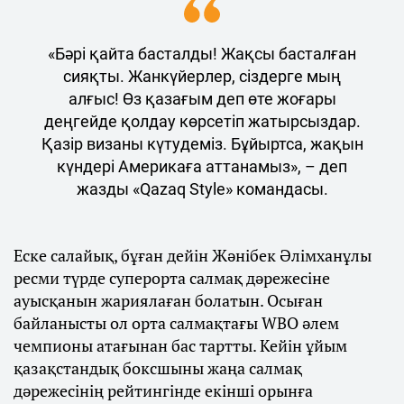
«Бәрі қайта басталды! Жақсы басталған
сияқты. Жанкүйерлер, сіздерге мың
алғыс! Өз қазағым деп өте жоғары
деңгейде қолдау көрсетіп жатырсыздар.
Қазір визаны күтудеміз. Бұйыртса, жақын
күндері Америкаға аттанамыз», – деп
жазды «Qazaq Style» командасы.
Еске салайық, бұған дейін Жәнібек Әлімханұлы
ресми түрде суперорта салмақ дәрежесіне
ауысқанын жариялаған болатын. Осыған
байланысты ол орта салмақтағы WBO әлем
чемпионы атағынан бас тартты. Кейін ұйым
қазақстандық боксшыны жаңа салмақ
дәрежесінің рейтингінде екінші орынға