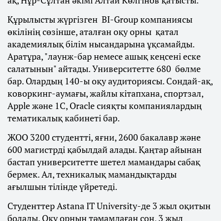
ақ, Нұр-Сұлтан әкімі Алтай Көлгінов қатысты.
Құрылысты жүргізген BI-Group компаниясы
өкілінің сөзінше, аталған оқу орны қатал
академиялық білім нысандарына ұқсамайды.
Аратұра, "лаунж-бар немесе ашық кеңсені еске
салатынын" айтады. Университетте 680 бөлме
бар. Олардың 140-ы оқу аудиториясы. Сондай-ақ,
коворкинг-аумағы, жайлы кітапхана, спортзал,
Аррle және 1С, Oracle сияқты компаниялардың
тематикалық кабинеті бар.
ЖОО 3200 студентті, яғни, 2600 бакалавр және
600 магистрді қабылдай алады. Қаңтар айынан
бастап университетте шетел мамандары сабақ
бермек. Ал, техникалық мамандықтарды
ағылшын тілінде үйретеді.
Студенттер Astana IT University-де 3 жыл оқитын
болады. Оқу орнын тәмамдаған соң, 3 жыл