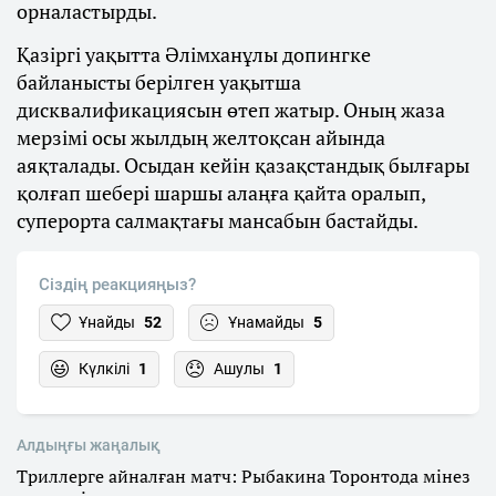
орналастырды.
Қазіргі уақытта Әлімханұлы допингке
байланысты берілген уақытша
дисквалификациясын өтеп жатыр. Оның жаза
мерзімі осы жылдың желтоқсан айында
аяқталады. Осыдан кейін қазақстандық былғары
қолғап шебері шаршы алаңға қайта оралып,
суперорта салмақтағы мансабын бастайды.
Сіздің реакцияңыз?
Ұнайды
52
Ұнамайды
5
Күлкілі
1
Ашулы
1
Алдыңғы жаңалық
Триллерге айналған матч: Рыбакина Торонтода мінез