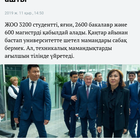
2019 ж. 11 қыр., 14:50
ЖОО 3200 студентті, яғни, 2600 бакалавр және
600 магистрді қабылдай алады. Қаңтар айынан
бастап университетте шетел мамандары сабақ
бермек. Ал, техникалық мамандықтарды
ағылшын тілінде үйретеді.