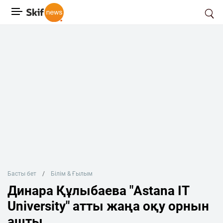
Басты бет
Білім & Ғылым
Динара Құлыбаева "Astana IT
Universіty" атты жаңа оқу орнын
ашты