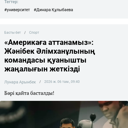
Тегтер:
#университет
#Динара Құлыбаева
Басты бет
Спорт
«Америкаға аттанамыз»:
Жәнібек Әлімханұлының
командасы қуанышты
жаңалығын жеткізді
Лунара Арынбек
2026 ж. 06 там., 09:40
Бәрі қайта басталды!