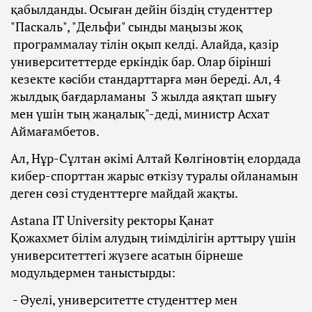
қабылданды. Осыған дейін біздің студенттер
"Паскаль", "Дельфи" сынды маңызы жоқ
программалау тілін оқып келді. Алайда, қазір
университеттерде еркіндік бар. Олар бірінші
кезекте кәсіби стандарттарға мән береді. Ал, 4
жылдық бағдарламаны 3 жылда аяқтап шығу
мен үшін тың жаңалық"-деді, министр Асхат
Аймағамбетов.
Ал, Нұр-Сұлтан әкімі Алтай Көлгіновтің елордада
кибер-спорттан жарыс өткізу туралы ойланамын
деген сөзі студенттерге майдай жақты.
Astana IT University ректоры Қанат
Қожахмет білім алудың тиімділігін арттыру үшін
университеттегі жүзеге асатын бірнеше
модульдермен таныстырды:
- Әуелі, университетте студенттер мен