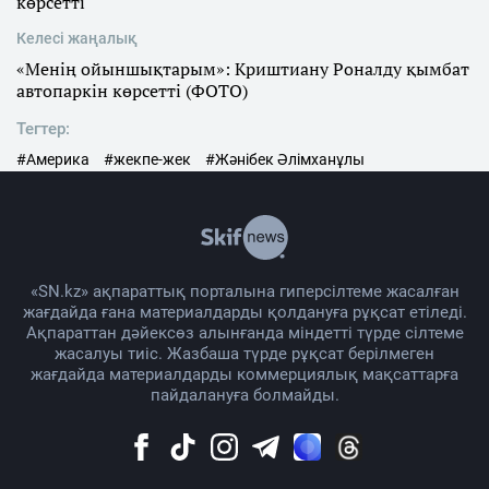
көрсетті
Келесі жаңалық
«Менің ойыншықтарым»: Криштиану Роналду қымбат
автопаркін көрсетті (ФОТО)
Тегтер:
#Америка
#жекпе-жек
#Жәнібек Әлімханұлы
«SN.kz» ақпараттық порталына гиперсілтеме жасалған
жағдайда ғана материалдарды қолдануға рұқсат етіледі.
Ақпараттан дәйексөз алынғанда міндетті түрде сілтеме
жасалуы тиіс. Жазбаша түрде рұқсат берілмеген
жағдайда материалдарды коммерциялық мақсаттарға
пайдалануға болмайды.