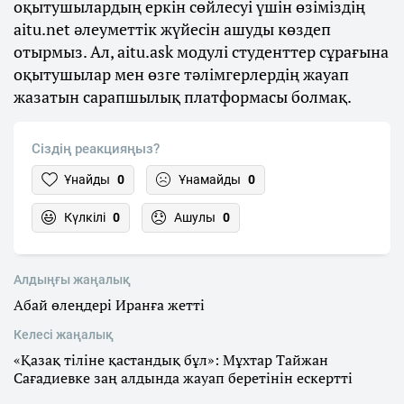
оқытушылардың еркін сөйлесуі үшін өзіміздің
aitu.net әлеуметтік жүйесін ашуды көздеп
отырмыз. Ал, aitu.ask модулі студенттер сұрағына
оқытушылар мен өзге тәлімгерлердің жауап
жазатын сарапшылық платформасы болмақ.
Сіздің реакцияңыз?
Ұнайды
0
Ұнамайды
0
Күлкілі
0
Ашулы
0
Алдыңғы жаңалық
Абай өлеңдері Иранға жетті
Келесі жаңалық
«Қазақ тіліне қастандық бұл»: Мұхтар Тайжан
Сағадиевке заң алдында жауап беретінін ескертті