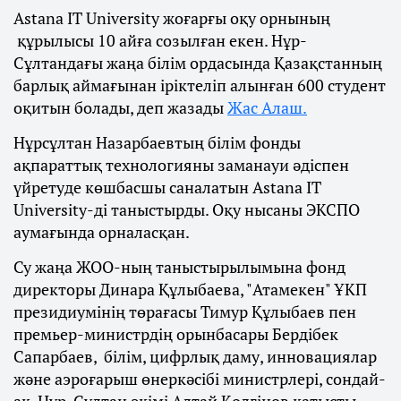
Astana IT University жоғарғы оқу орнының
құрылысы 10 айға созылған екен. Нұр-
Сұлтандағы жаңа білім ордасында Қазақстанның
барлық аймағынан іріктеліп алынған 600 студент
оқитын болады, деп жазады
Жас Алаш.
Нұрсұлтан Назарбаевтың білім фонды
ақпараттық технологияны заманауи әдіспен
үйретуде көшбасшы саналатын Astana IT
University-ді таныстырды. Оқу нысаны ЭКСПО
аумағында орналасқан.
Су жаңа ЖОО-ның таныстырылымына фонд
директоры Динара Құлыбаева, "Атамекен" ҰКП
президиумінің төрағасы Тимур Құлыбаев пен
премьер-министрдің орынбасары Бердібек
Сапарбаев, білім, цифрлық даму, инновациялар
және аэроғарыш өнеркәсібі министрлері, сондай-