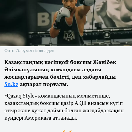
Фото: Әлеуметтік желіден
Қазақстандық кәсіпқой боксшы Жәнібек
Әлімханұлының командасы алдағы
жоспарларымен бөлісті, деп хабарлайды
Sn.kz
ақпарат порталы.
«Qazaq Style» командасының мәліметінше,
қазақстандық боксшы қазір АҚШ визасын күтіп
отыр және құжат дайын болған жағдайда жақын
күндері Америкаға аттанады.